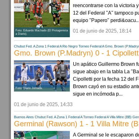
reencontrarse con la victoria y
12 del Federal "A" tampoco p
equipo "Papero" perdi&oacu..
01 de junio de 2025, 18:14
Foto: Eduardo Machado (El Protagonista
a Diario).
Chubut
Fed. A Zona 1
Federal A
Rio Negro
Torneo Federal A
Gmo. Brown (P.Madry
Gmo. Brown (P.Madryn) 0 - 1 Cipollett
Un apático Guillermo Brown fue
sigue abajo en la tabla La "B
Cipolletti por la fecha 12 del 
Brown cayó en su estadio ante 
Foto: Diario Jornada.
sigue en incómoda p...
01 de junio de 2025, 14:33
Buenos Aires
Chubut
Fed. A Zona 1
Federal A
Torneo Federal A
Villa Mitre (BB)
Ger
Germinal (Rawson) 1 - 1 Villa Mitre (
A Germinal se le escaparon do