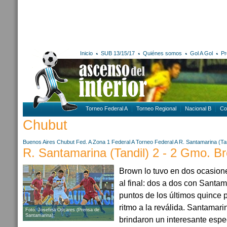
Inicio
SUB 13/15/17
Quiénes somos
Gol A Gol
Pr
Torneo Federal A
Torneo Regional
Nacional B
Co
Chubut
Buenos Aires
Chubut
Fed. A Zona 1
Federal A
Torneo Federal A
R. Santamarina (Tan
R. Santamarina (Tandil) 2 - 2 Gmo. B
Brown lo tuvo en dos ocasiones
al final: dos a dos con Sant
puntos de los últimos quince 
ritmo a la reválida. Santamar
Foto: Josefina Oscares (Prensa de
Santamarina).
brindaron un interesante espe