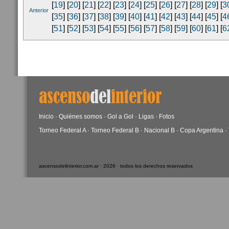
[
19
] [
20
] [
21
] [
22
] [
23
] [
24
] [
25
] [
26
] [
27
] [
28
] [
29
] [
3
Anterior
[
35
] [
36
] [
37
] [
38
] [
39
] [
40
] [
41
] [
42
] [
43
] [
44
] [
45
] [
4
[
51
] [
52
] [
53
] [
54
] [
55
] [
56
] [
57
] [
58
] [
59
] [
60
] [
61
] [
6
Inicio
·
Quiénes somos
·
Gol a Gol
·
Ligas
·
Fotos
Torneo Federal A
·
Torneo Federal B
·
Nacional B
·
Copa Argentina
·
ascensodelinterior.com.ar · 2026 · todos los derechos reservados