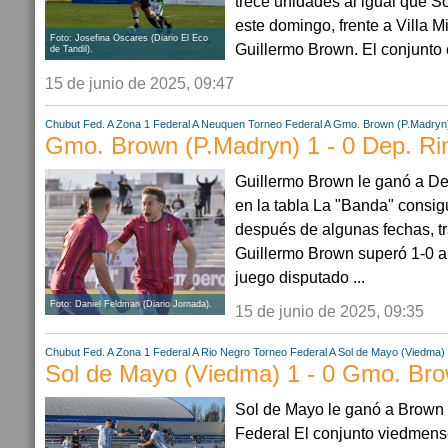
trece unidades al igual que S
este domingo, frente a Villa M
Foto: Josefina Oscares (Diario El Eco
Guillermo Brown. El conjunto 
de Tandil).
15 de junio de 2025, 09:47
Chubut
Fed. A Zona 1
Federal A
Neuquen
Torneo Federal A
Gmo. Brown (P.Madryn
Gmo. Brown (P.Madryn) 1 - 0 Dep. Ri
Guillermo Brown le ganó a De
en la tabla La "Banda" consig
después de algunas fechas, t
Guillermo Brown superó 1-0 a
juego disputado ...
Foto: Daniel Feldman (Diario Jornada).
15 de junio de 2025, 09:35
Chubut
Fed. A Zona 1
Federal A
Rio Negro
Torneo Federal A
Sol de Mayo (Viedma)
Sol de Mayo (Viedma) 1 - 0 Gmo. Bro
Sol de Mayo le ganó a Brown 
Federal El conjunto viedmens