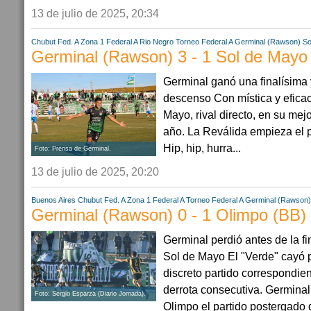
13 de julio de 2025, 20:34
Chubut
Fed. A Zona 1
Federal A
Rio Negro
Torneo Federal A
Germinal (Rawson)
So
Germinal (Rawson) 3 - 1 Sol de Mayo
Germinal ganó una finalísima 
descenso Con mística y eficac
Mayo, rival directo, en su mej
año. La Reválida empieza el 
Hip, hip, hurra...
Foto: Prensa de Germinal.
13 de julio de 2025, 20:20
Buenos Aires
Chubut
Fed. A Zona 1
Federal A
Torneo Federal A
Germinal (Rawson)
Germinal (Rawson) 0 - 1 Olimpo (BB)
Germinal perdió antes de la f
Sol de Mayo El "Verde" cayó 
discreto partido correspondie
derrota consecutiva. Germina
Foto: Sergio Esparza (Diario Jornada).
Olimpo el partido postergado d