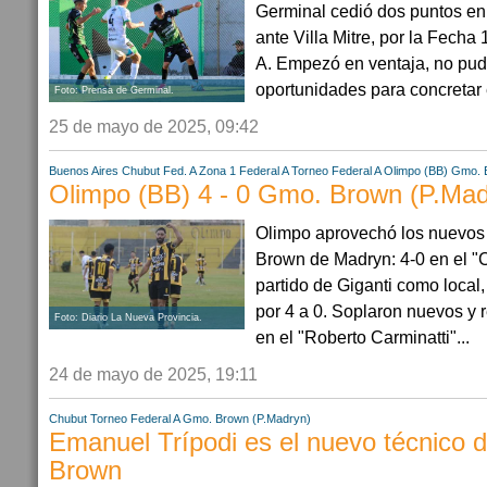
Germinal cedió dos puntos e
ante Villa Mitre, por la Fecha
A. Empezó en ventaja, no pud
oportunidades para concretar e
Foto: Prensa de Germinal.
25 de mayo de 2025, 09:42
Buenos Aires
Chubut
Fed. A Zona 1
Federal A
Torneo Federal A
Olimpo (BB)
Gmo. 
Olimpo (BB) 4 - 0 Gmo. Brown (P.Mad
Olimpo aprovechó los nuevos a
Brown de Madryn: 4-0 en el "C
partido de Giganti como local
por 4 a 0. Soplaron nuevos y 
Foto: Diario La Nueva Provincia.
en el "Roberto Carminatti"...
24 de mayo de 2025, 19:11
Chubut
Torneo Federal A
Gmo. Brown (P.Madryn)
Emanuel Trípodi es el nuevo técnico 
Brown