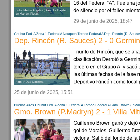
16 del Federal "A". Fue una j
de silencio por el fallecimient
Foto: Martín Angelini (Diario La Capital
de Mar del Plata).
29 de junio de 2025, 18:47
Chubut
Fed. A Zona 1
Federal A
Neuquen
Torneo Federal A
Dep. Rincón (R. Sauce
Dep. Rincón (R. Sauces) 2 - 0 Germi
Triunfo de Rincón, que se afi
clasificación Derrotó a Germi
tercero en el Grupo A, y sacó
las últimas fechas de la fase r
Deportivo Rincón como local po
Foto: RDLS Noticias.
25 de junio de 2025, 15:51
Buenos Aires
Chubut
Fed. A Zona 1
Federal A
Torneo Federal A
Gmo. Brown (P.Ma
Gmo. Brown (P.Madryn) 2 - 1 Villa Mit
Guillermo Brown ganó y dejó e
gol de Morales, Guillermo Br
victoria. Salió del fondo de la