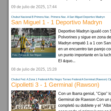
09 de julio de 2025, 17:44
Chubut
Nacional B
Primera Nac.
Primera Nac. A
San Miguel
Deportivo Madryn
San Miguel 1 - 1 Deportivo Madryn
Deportivo Madryn igualó con 
Polvorines y sigue en zona d
Madryn empató 1 a 1 con San 
en un encuentro tan parejo com
un punto importante en la luch
Foto: Prensa de San Miguel.
El &quo...
08 de julio de 2025, 15:28
Chubut
Fed. A Zona 1
Federal A
Rio Negro
Torneo Federal A
Germinal (Rawson)
Cip
Cipolletti 3 - 1 Germinal (Rawson)
Con un Ibarra genial, "Cipo" lo
Germinal de Rawson Con un go
completó su doblete y el "Albi