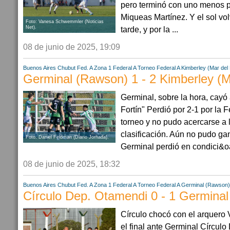
pero terminó con uno menos p
Miqueas Martínez. Y el sol volv
Foto: Vanesa Schwemmler (Noticias
tarde, y por la ...
Net).
08 de junio de 2025, 19:09
Buenos Aires
Chubut
Fed. A Zona 1
Federal A
Torneo Federal A
Kimberley (Mar del 
Germinal (Rawson) 1 - 2 Kimberley (M
Germinal, sobre la hora, cayó
Fortín" Perdió por 2-1 por la 
torneo y no pudo acercarse a 
clasificación. Aún no pudo ga
Foto: Daniel Feldman (Diario Jornada).
Germinal perdió en condici&oa
08 de junio de 2025, 18:32
Buenos Aires
Chubut
Fed. A Zona 1
Federal A
Torneo Federal A
Germinal (Rawson)
Círculo Dep. Otamendi 0 - 1 Germina
Círculo chocó con el arquero 
el final ante Germinal Círcul