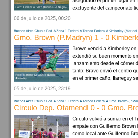
asegurado el primer lugar en l
excluyente del campeonato ti
Foto: Florencia Salto (Diario Río Negro).
06 de julio de 2025, 00:20
Buenos Aires
Chubut
Fed. A Zona 1
Federal A
Torneo Federal A
Kimberley (Mar del 
Gmo. Brown (P.Madryn) 1 - 0 Kimberle
Brown venció a Kimberley en 
extendió su buen momento en 
lanzamiento desde el córner d
tanto: Bravo envió el centro q
Foto: Mariano Di Giusto (Diario
en el primer caño, Ilarreguy s
Jornada).
05 de julio de 2025, 23:19
Buenos Aires
Chubut
Fed. A Zona 1
Federal A
Torneo Federal A
Gmo. Brown (P.Ma
Círculo Dep. Otamendi 0 - 0 Gmo. Br
Circulo volvió a sumar en el 
empate con Guillermo Brown E
como local ante Guillermo Br