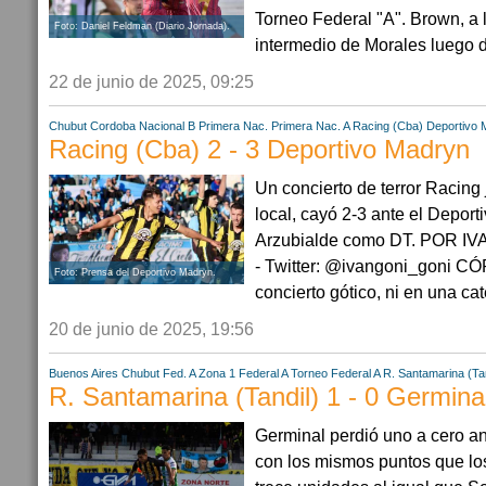
Torneo Federal "A". Brown, a l
Foto: Daniel Feldman (Diario Jornada).
intermedio de Morales luego de
22 de junio de 2025, 09:25
Chubut
Cordoba
Nacional B
Primera Nac.
Primera Nac. A
Racing (Cba)
Deportivo 
Racing (Cba) 2 - 3 Deportivo Madryn
Un concierto de terror Racing
local, cayó 2-3 ante el Depor
Arzubialde como DT. POR I
- Twitter: @ivangoni_goni C
Foto: Prensa del Deportivo Madryn.
concierto gótico, ni en una cate
20 de junio de 2025, 19:56
Buenos Aires
Chubut
Fed. A Zona 1
Federal A
Torneo Federal A
R. Santamarina (Tan
R. Santamarina (Tandil) 1 - 0 Germin
Germinal perdió uno a cero a
con los mismos puntos que lo