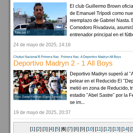
El club Guillermo Brown oficia
de Emanuel Trípodi como nuev
reemplazo de Gabriel Nasta. E
Comodoro Rivadavia, asumirá
Foto: LU 17.
entrenador principal en el fútbo
24 de mayo de 2025, 14:16
Chubut
Nacional B
Primera Nac.
Primera Nac. A
Deportivo Madryn
All Boys
Deportivo Madryn 2 - 1 All Boys
Deportivo Madryn superó al "A
pelear en el Reducido El "Dep
metió en zona de Reducido, tr
estadio "Abel Sastre" por la 
Foto: Daniel Feldman (Diario Jornada).
se im...
19 de mayo de 2025, 20:37
[
1
] [
2
] [
3
] [
4
] [
5
] [
6
] [
7
] [
8
] [
9
] [
10
] [
11
] [
12
] [
13
] [
14
] [