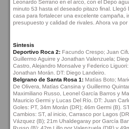
Leonardo Serrano en el arco, con el Depo agu
minuto 53 hasta el deseado pitazo final. Llegó l
casa para fortalecer una excelente campaña, i
presupuesto y calidad de rivales. Ahora va por 
Sintesis
Deportivo Roca 2:
Facundo Crespo; Juan Cifu
Guillermo Aguirre y Jonathan Valenzuela; Die
Castro, Alejandro Monsalve y Federico Liguori
Jonathan Morán. DT: Diego Landeiro.
Belgrano de Santa Rosa 1:
Matías Boto; Mario
De Olivera, Matías Cansina y Guillermo Quinta
Maximiliano Russo, Leonel García Barros y Ma
Mauricio Germi y Lucas Del Río. DT: Juan Car
Goles: PT, 34m Morán (DR); 46m Germi (B). ST
Cambios: ST, al inicio, Carrasco por Lagos (DR
Vázquez (B); 21m Uhaldegaray por García Bar
Russo (B); 42m Lillo por Valenzuela (DR) y 4