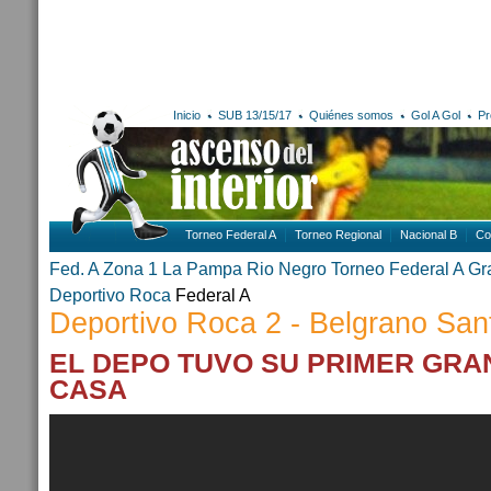
Inicio
SUB 13/15/17
Quiénes somos
Gol A Gol
Pr
Torneo Federal A
Torneo Regional
Nacional B
Co
Fed. A Zona 1
La Pampa
Rio Negro
Torneo Federal A
Gr
Deportivo Roca
Federal A
Deportivo Roca 2 - Belgrano San
EL DEPO TUVO SU PRIMER GRA
CASA