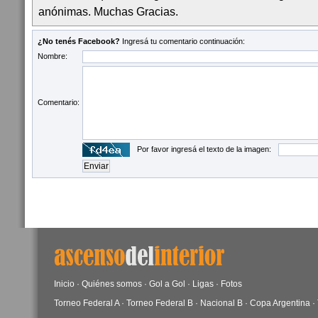
anónimas. Muchas Gracias.
¿No tenés Facebook?
Ingresá tu comentario continuación:
Nombre:
Comentario:
Por favor ingresá el texto de la imagen:
Inicio
·
Quiénes somos
·
Gol a Gol
·
Ligas
·
Fotos
Torneo Federal A
·
Torneo Federal B
·
Nacional B
·
Copa Argentina
·