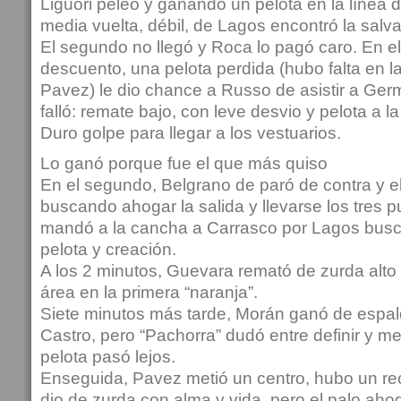
Liguori peleó y ganando un pelota en la línea d
media vuelta, débil, de Lagos encontró la salv
El segundo no llegó y Roca lo pagó caro. En e
descuento, una pelota perdida (hubo falta en l
Pavez) le dio chance a Russo de asistir a Germ
falló: remate bajo, con leve desvio y pelota a la
Duro golpe para llegar a los vestuarios.
Lo ganó porque fue el que más quiso
En el segundo, Belgrano de paró de contra y e
buscando ahogar la salida y llevarse los tres 
mandó a la cancha a Carrasco por Lagos busc
pelota y creación.
A los 2 minutos, Guevara remató de zurda alto
área en la primera “naranja”.
Siete minutos más tarde, Morán ganó de espald
Castro, pero “Pachorra” dudó entre definir y met
pelota pasó lejos.
Enseguida, Pavez metió un centro, hubo un re
dio de zurda con alma y vida, pero el palo ahog