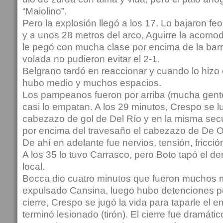
“Maiolino”.
Pero la explosión llegó a los 17. Lo bajaron fe
y a unos 28 metros del arco, Aguirre la acomod
le pegó con mucha clase por encima de la barr
volada no pudieron evitar el 2-1.
Belgrano tardó en reaccionar y cuando lo hizo e
hubo medio y muchos espacios.
Los pampeanos fueron por arriba (mucha gente 
casi lo empatan. A los 29 minutos, Crespo se l
cabezazo de gol de Del Río y en la misma secue
por encima del travesaño el cabezazo de De Ol
De ahí en adelante fue nervios, tensión, fricci
A los 35 lo tuvo Carrasco, pero Boto tapó el d
local.
Bocca dio cuatro minutos que fueron muchos m
expulsado Cansina, luego hubo detenciones po
cierre, Crespo se jugó la vida para taparle el 
terminó lesionado (tirón). El cierre fue dramáti