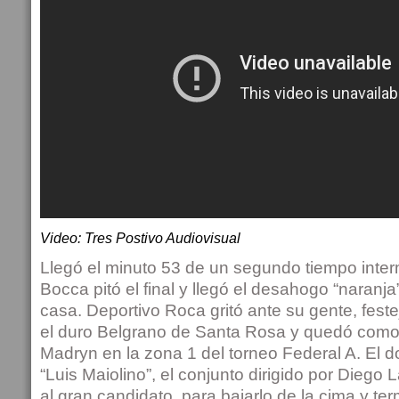
Video: Tres Postivo Audiovisual
Llegó el minuto 53 de un segundo tiempo inter
Bocca pitó el final y llegó el desahogo “naranja”
casa. Deportivo Roca gritó ante su gente, feste
el duro Belgrano de Santa Rosa y quedó como
Madryn en la zona 1 del torneo Federal A. El d
“Luis Maiolino”, el conjunto dirigido por Diego
al gran candidato, para bajarlo de la cima y te