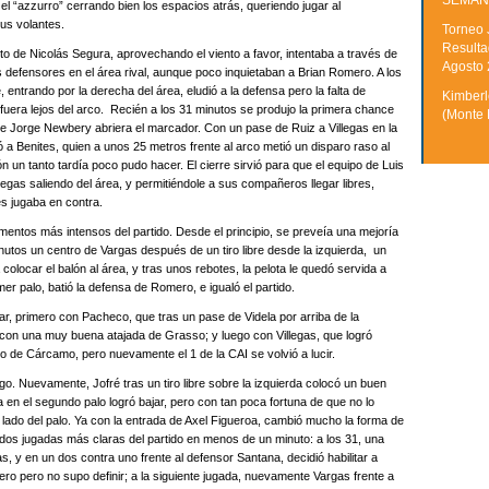
SEMAN
l “azzurro” cerrando bien los espacios atrás, queriendo jugar al
sus volantes.
Torneo 
Resulta
to de Nicolás Segura, aprovechando el viento a favor, intentaba a través de
Agosto
us defensores en el área rival, aunque poco inquietaban a Brian Romero. A los
ntrando por la derecha del área, eludió a la defensa pero la falta de
Kimberle
fuera lejos del arco.
Recién a los 31 minutos se produjo la primera chance
(Monte 
que Jorge Newbery abriera el marcador. Con un pase de Ruiz a Villegas en la
tó a Benites, quien a unos 25 metros frente al arco metió un disparo raso al
un tanto tardía poco pudo hacer. El cierre sirvió para que el equipo de Luis
gas saliendo del área, y permitiéndole a sus compañeros llegar libres,
es jugaba en contra.
mentos más intensos del partido. Desde el principio, se preveía una mejoría
minutos un centro de Vargas después de un tiro libre desde la izquierda, un
a colocar el balón al área, y tras unos rebotes, la pelota le quedó servida a
er palo, batió la defensa de Romero, e igualó el partido.
ar, primero con Pacheco, que tras un pase de Videla por arriba de la
 con una muy buena atajada de Grasso; y luego con Villegas, que logró
 de Cárcamo, pero nuevamente el 1 de la CAI se volvió a lucir.
go. Nuevamente, Jofré tras un tiro libre sobre la izquierda colocó un buen
en el segundo palo logró bajar, pero con tan poca fortuna de que no lo
 lado del palo. Ya con la entrada de Axel Figueroa, cambió mucho la forma de
dos jugadas más claras del partido en menos de un minuto: a los 31, una
as, y en un dos contra uno frente al defensor Santana, decidió habilitar a
 pero no supo definir; a la siguiente jugada, nuevamente Vargas frente a