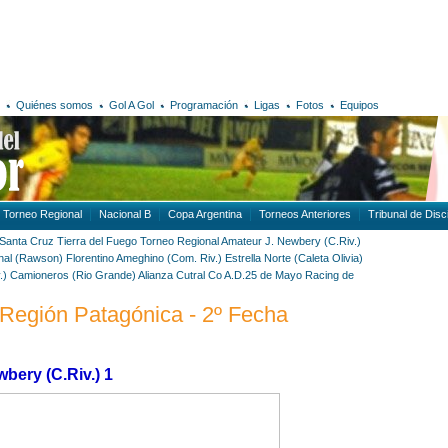
Quiénes somos
Gol A Gol
Programación
Ligas
Fotos
Equipos
Torneo Regional
Nacional B
Copa Argentina
Torneos Anteriores
Tribunal de Disci
Santa Cruz
Tierra del Fuego
Torneo Regional Amateur
J. Newbery (C.Riv.)
nal (Rawson)
Florentino Ameghino (Com. Riv.)
Estrella Norte (Caleta Olivia)
.)
Camioneros (Rio Grande)
Alianza Cutral Co
A.D.25 de Mayo
Racing de
 Región Patagónica - 2º Fecha
ewbery (C.Riv.) 1