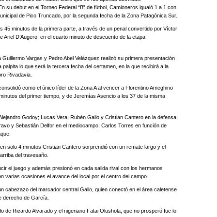
debut en el Torneo Federal “B” de fútbol, Camioneros igualó 1 a 1 con
 Municipal de Pico Truncado, por la segunda fecha de la Zona Patagónica Sur.
s 45 minutos de la primera parte, a través de un penal convertido por Víctor
de Ariel D’Augero, en el cuarto minuto de descuento de la etapa
la Guillermo Vargas y Pedro Abel Velázquez realizó su primera presentación
a palpita lo que será la tercera fecha del certamen, en la que recibirá a la
oro Rivadavia.
consolidó como el único líder de la Zona A al vencer a Florentino Ameghino
 minutos del primer tiempo, y de Jeremías Asencio a los 37 de la misma
Alejandro Godoy; Lucas Vera, Rubén Gallo y Cristian Cantero en la defensa;
ravo y Sebastián Delfor en el mediocampo; Carlos Torres en función de
aque.
en solo 4 minutos Cristian Cantero sorprendió con un remate largo y el
arriba del travesaño.
r el juego y además presionó en cada salida rival con los hermanos
n varias ocasiones el avance del local por el centro del campo.
 un cabezazo del marcador central Gallo, quien conectó en el área caletense
e derecho de García.
o de Ricardo Alvarado y el nigeriano Fatai Olushola, que no prosperó fue lo