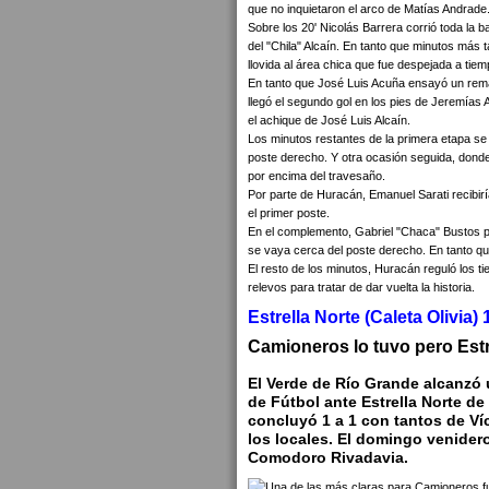
que no inquietaron el arco de Matías Andrade
Sobre los 20' Nicolás Barrera corrió toda la b
del "Chila" Alcaín. En tanto que minutos más 
llovida al área chica que fue despejada a tiem
En tanto que José Luis Acuña ensayó un remat
llegó el segundo gol en los pies de Jeremías 
el achique de José Luis Alcaín.
Los minutos restantes de la primera etapa se 
poste derecho. Y otra ocasión seguida, donde
por encima del travesaño.
Por parte de Huracán, Emanuel Sarati recibiría 
el primer poste.
En el complemento, Gabriel "Chaca" Bustos pr
se vaya cerca del poste derecho. En tanto que
El resto de los minutos, Huracán reguló los t
relevos para tratar de dar vuelta la historia.
Estrella Norte (Caleta Olivia
Camioneros lo tuvo pero Estre
El Verde de Río Grande alcanzó
de Fútbol ante Estrella Norte de
concluyó 1 a 1 con tantos de Ví
los locales. El domingo venidero
Comodoro Rivadavia.