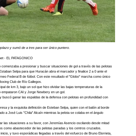
olazo y sumó de a tres para ser único puntero.
.net - EL PATAGONICO
 comenzaba a presionar y buscar situaciones de gol a través de las pelotas
 Estaban Selpa para que Huracán abra el marcador y finalice 2 a 0 ante el
rneo Federal B de fútbol. Con este resultado el "Globo" marcha como único
e Boxing Club de Río Gallegos.
ipal de km 3, bajo un sol que hizo olvidar las bajas temperaturas de la
io empataron CAI y Jorge Newbery en un gol.
, y buscó ganar las espaldas de la defensa con pelotas en profundidad con
presa y la exquisita definición de Esteban Selpa, quien con el balón al borde
o a José Luis "Chila" Alcaín mientras la pelota se colaba en el ángulo
ar las situaciones a su favor, con Jeremías Asencio oscilando desde mitad
os como abastecedor de las pelotas paradas y los centros cruzados.
nicio, y tuvo esporádicas llegadas a través del esfuerzo de Bruno Elorrieta,