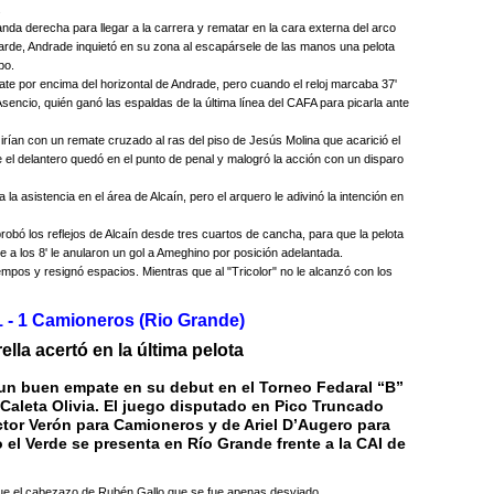
.
anda derecha para llegar a la carrera y rematar en la cara externa del arco
tarde, Andrade inquietó en su zona al escapársele de las manos una pelota
po.
e por encima del horizontal de Andrade, pero cuando el reloj marcaba 37'
Asencio, quién ganó las espaldas de la última línea del CAFA para picarla ante
irían con un remate cruzado al ras del piso de Jesús Molina que acarició el
 el delantero quedó en el punto de penal y malogró la acción con un disparo
la asistencia en el área de Alcaín, pero el arquero le adivinó la intención en
obó los reflejos de Alcaín desde tres cuartos de cancha, para que la pelota
 a los 8' le anularon un gol a Ameghino por posición adelantada.
iempos y resignó espacios. Mientras que al "Tricolor" no le alcanzó con los
) 1 - 1 Camioneros (Rio Grande)
lla acertó en la última pelota
 un buen empate en su debut en el Torneo Fedaral “B”
 Caleta Olivia. El juego disputado en Pico Truncado
ctor Verón para Camioneros y de Ariel D’Augero para
 el Verde se presenta en Río Grande frente a la CAI de