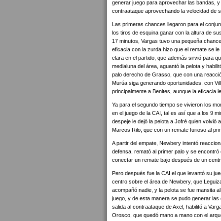
generar juego para aprovechar las bandas, y e
contraataque aprovechando la velocidad de 
Las primeras chances llegaron para el conjun
los tiros de esquina ganar con la altura de s
17 minutos, Vargas tuvo una pequeña chance, e
eficacia con la zurda hizo que el remate se le 
clara en el partido, que además sirvió para 
medialuna del área, aguantó la pelota y habili
palo derecho de Grasso, que con una reacción 
Murúa siga generando oportunidades, con Ville
principalmente a Benites, aunque la eficacia l
Ya para el segundo tiempo se vivieron los mo
en el juego de la CAI, tal es así que a los 9 
despeje le dejó la pelota a Jofré quien volvió 
Marcos Rilo, que con un remate furioso al prim
A partir del empate, Newbery intentó reaccion
defensa, remató al primer palo y se encontró
conectar un remate bajo después de un centro
Pero después fue la CAI el que levantó su jue
centro sobre el área de Newbery, que Leguiza 
acompañó nadie, y la pelota se fue mansita al
juego, y de esta manera se pudo generar las 
salida al contraataque de Axel, habilitó a Varg
Orosco, que quedó mano a mano con el arquero