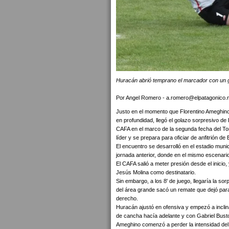
Huracán abrió temprano el marcador con un g
Por Angel Romero - a.romero@elpatagonico
Justo en el momento que Florentino Ameghino
en profundidad, llegó el golazo sorpresivo de
CAFA en el marco de la segunda fecha del To
líder y se prepara para oficiar de anfitrión d
El encuentro se desarrolló en el estadio munic
jornada anterior, donde en el mismo escenar
El CAFA salió a meter presión desde el inicio
Jesús Molina como destinatario.
Sin embargo, a los 8' de juego, llegaría la sor
del área grande sacó un remate que dejó parad
derecho.
Huracán ajustó en ofensiva y empezó a inclin
de cancha hacía adelante y con Gabriel Bust
Ameghino comenzó a perder la intensidad del i