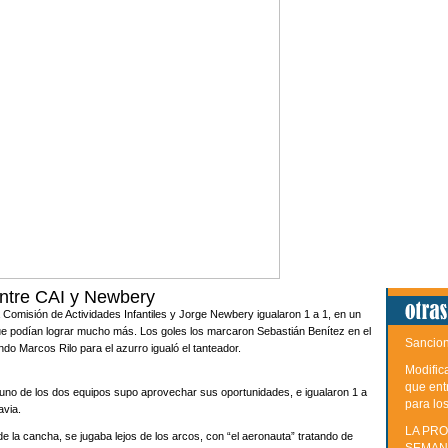
ntre CAI y Newbery
 Comisión de Actividades Infantiles y Jorge Newbery igualaron 1 a 1, en un
e podían lograr mucho más. Los goles los marcaron Sebastián Benítez en el
Sancion
ndo Marcos Rilo para el azurro igualó el tanteador.
Modific
que ent
guno de los dos equipos supo aprovechar sus oportunidades, e igualaron 1 a
para lo
avia.
LA PRO
de la cancha, se jugaba lejos de los arcos, con “el aeronauta” tratando de