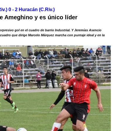
.) 0 - 2 Huracán (C.Riv.)
e Ameghino y es único líder
sorpresivo gol en el cuadro de barrio Industrial. Y Jeremías Asencio
l cuadro que dirige Marcelo Márquez marcha con puntaje ideal y en la