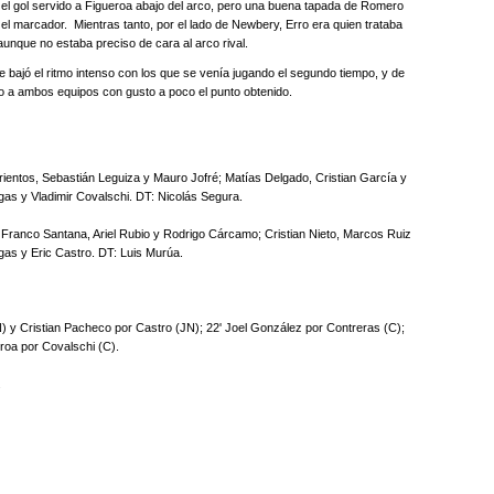
le el gol servido a Figueroa abajo del arco, pero una buena tapada de Romero
el marcador. Mientras tanto, por el lado de Newbery, Erro era quien trataba
unque no estaba preciso de cara al arco rival.
ue bajó el ritmo intenso con los que se venía jugando el segundo tiempo, y de
o a ambos equipos con gusto a poco el punto obtenido.
ientos, Sebastián Leguiza y Mauro Jofré; Matías Delgado, Cristian García y
as y Vladimir Covalschi. DT: Nicolás Segura.
ranco Santana, Ariel Rubio y Rodrigo Cárcamo; Cristian Nieto, Marcos Ruiz
gas y Eric Castro. DT: Luis Murúa.
) y Cristian Pacheco por Castro (JN); 22' Joel González por Contreras (C);
eroa por Covalschi (C).
.