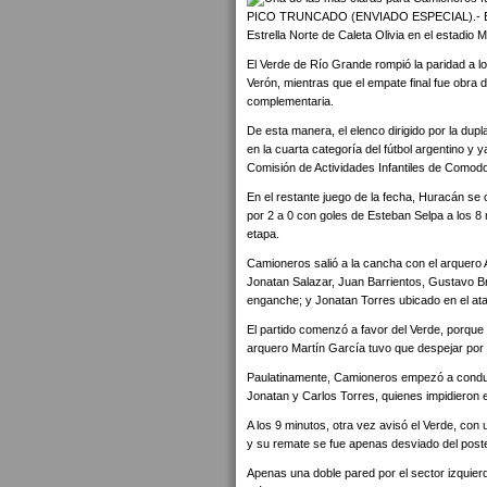
PICO TRUNCADO (ENVIADO ESPECIAL).- En su 
Estrella Norte de Caleta Olivia en el estadio
El Verde de Río Grande rompió la paridad a lo
Verón, mientras que el empate final fue obra 
complementaria.
De esta manera, el elenco dirigido por la dup
en la cuarta categoría del fútbol argentino y y
Comisión de Actividades Infantiles de Comod
En el restante juego de la fecha, Huracán se 
por 2 a 0 con goles de Esteban Selpa a los 8
etapa.
Camioneros salió a la cancha con el arquero 
Jonatan Salazar, Juan Barrientos, Gustavo B
enganche; y Jonatan Torres ubicado en el at
El partido comenzó a favor del Verde, porque 
arquero Martín García tuvo que despejar por 
Paulatinamente, Camioneros empezó a conduci
Jonatan y Carlos Torres, quienes impidieron e
A los 9 minutos, otra vez avisó el Verde, con
y su remate se fue apenas desviado del post
Apenas una doble pared por el sector izquierd