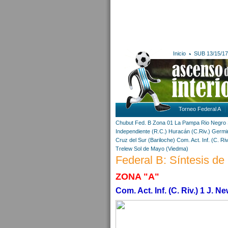
Inicio
SUB 13/15/17
Torneo Federal A
Chubut
Fed. B Zona 01
La Pampa
Rio Negro
Independiente (R.C.)
Huracán (C.Riv.)
Germi
Cruz del Sur (Bariloche)
Com. Act. Inf. (C. Riv
Trelew
Sol de Mayo (Viedma)
Federal B: Síntesis de
ZONA "A"
Com. Act. Inf. (C. Riv.) 1 J. N