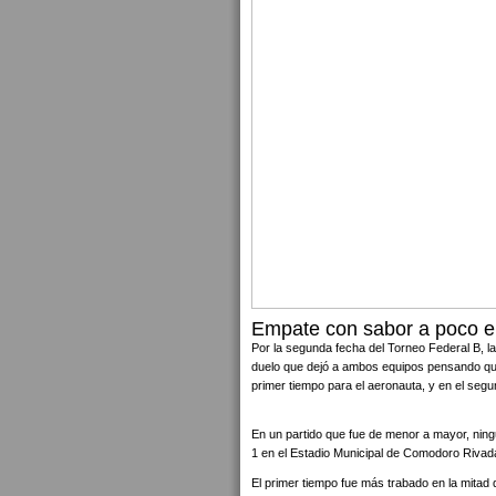
Empate con sabor a poco e
Por la segunda fecha del Torneo Federal B, la
duelo que dejó a ambos equipos pensando qu
primer tiempo para el aeronauta, y en el segu
En un partido que fue de menor a mayor, nin
1 en el Estadio Municipal de Comodoro Rivad
El primer tiempo fue más trabado en la mitad 