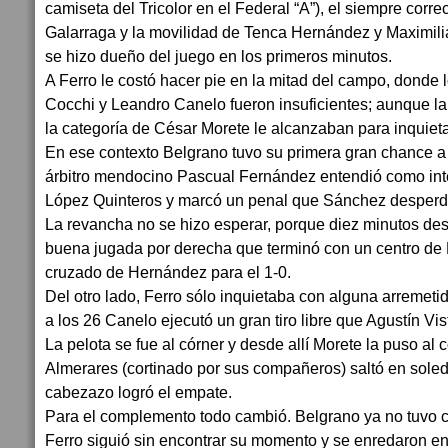
camiseta del Tricolor en el Federal “A”), el siempre corre
Galarraga y la movilidad de Tenca Hernández y Maximili
se hizo dueño del juego en los primeros minutos.
A Ferro le costó hacer pie en la mitad del campo, donde 
Cocchi y Leandro Canelo fueron insuficientes; aunque la
la categoría de César Morete le alcanzaban para inquiet
En ese contexto Belgrano tuvo su primera gran chance a 
árbitro mendocino Pascual Fernández entendió como in
López Quinteros y marcó un penal que Sánchez desperdi
La revancha no se hizo esperar, porque diez minutos de
buena jugada por derecha que terminó con un centro de 
cruzado de Hernández para el 1-0.
Del otro lado, Ferro sólo inquietaba con alguna arremeti
a los 26 Canelo ejecutó un gran tiro libre que Agustín Vi
La pelota se fue al córner y desde allí Morete la puso al
Almerares (cortinado por sus compañeros) saltó en sole
cabezazo logró el empate.
Para el complemento todo cambió. Belgrano ya no tuvo c
Ferro siguió sin encontrar su momento y se enredaron en