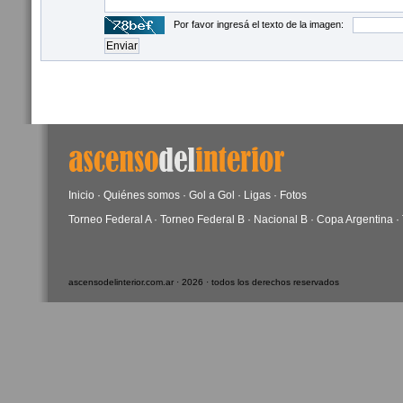
Por favor ingresá el texto de la imagen:
Inicio
·
Quiénes somos
·
Gol a Gol
·
Ligas
·
Fotos
Torneo Federal A
·
Torneo Federal B
·
Nacional B
·
Copa Argentina
·
ascensodelinterior.com.ar · 2026 · todos los derechos reservados