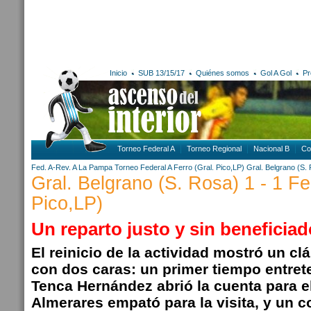
Inicio
SUB 13/15/17
Quiénes somos
Gol A Gol
Pr
Torneo Federal A
Torneo Regional
Nacional B
Co
Fed. A-Rev. A
La Pampa
Torneo Federal A
Ferro (Gral. Pico,LP)
Gral. Belgrano (S.
Gral. Belgrano (S. Rosa) 1 - 1 Fe
Pico,LP)
Un reparto justo y sin beneficia
El reinicio de la actividad mostró un c
con dos caras: un primer tiempo entret
Tenca Hernández abrió la cuenta para el
Almerares empató para la visita, y un