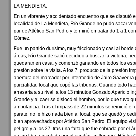
LA MENDIETA.
En un vibrante y accidentado encuentro que se disputó en
localidad de La Mendieta, Río Grande no pudo sacar vent
par de Atlético San Pedro y terminó empatando 1 a 1 con 
Gómez.
Fue un partido durísimo, muy friccionado y casi al borde 
áreas, Río Grande salió decidido a buscar la victoria, ne
quedaran en casa, y comenzó ganando en todos los esp
presión sobre la visita. A los 7, producto de la presión imp
apertura del marcador por intermedio de Jairo Saavedra p
parcialidad local que copó las tribunas. Cuando todo hací
arrasaría a su rival, a los 13 minutos Gonzalo Aparicio i
Grande y al caer se dislocó el hombro, por lo que tuvo qu
ambulancia. Tras el impass de 22 minutos se reinició el c
parate, no le hizo nada bien al local, que se quedó y ce
bien aprovechados por Atlético San Pedro. El equipo vis
peligro y a los 27, tras una falta que fue cobrada por el 
un tiro libre ejecutado por el capitán "millonario" Héctor 