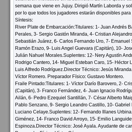
semana que viene en Jujuy. Dirigió Martín Laborda y s
por lo que todos los jugadores estarán disponibles para 
Síntesis:
River Plate de Embarcación:Titulares: 1- Juan Andrés Ba
Perales, 3- Sergio Gastón Miranda, 4- Cristian Alejandr
Sebastián Juárez, 6- Carlos Fernando Uro, 7- Emanuel 
Ramón Erazo, 9- Luis Angel Guevara (Capitán), 10- Jos
Julián Nahuel Morales.Suplentes: 12- Nery Agustín Andr
Rodrigo Cantero, 14- Miguel Esteban Caro, 15- Héctor L
Luis Alfredo Rodríguez.Director Técnico: Jesús Mirand
Víctor Romero. Preparador Físico: Gustavo Montero.
Fraile Pintado:Titulares: 1- Víctor Darío Barovero, 2- Cr
(Capitán), 3- Franco Fernández, 4- Juan Ignacio Rodríg
Ailán, 6- Pedro Ezequiel Santillán, 7- César Alberto Ma
Pablo Senzano, 9- Sergio Leandro Castillo, 10- Gabriel 
Luciano Celaye.Suplentes: 12- Fernando Illanes Urbina,
Giménez, 14- Franco David Arroyo, 15- Emilio Languide
Espinoza.Director Técnico: José Ayala. Ayudante de c