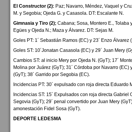
El Constructor (2):
Paz; Navarro, Méndez, Vaquel y Cru
M. y Segobia; Ojeda G. y Casasola. DT: Escalante N.
Gimnasia y Tiro (2);
Cabana; Sosa, Montero E., Tolaba 
Egües y Ojeda N.; Maza y Álvarez. DT: Sejas M.
Goles PT: 1´ Sebastián Ramos (EC) y 23´ Enzo Álvarez 
Goles ST: 10´Jonatan Casasola (EC) y 29´ Juan Mery (G
Cambios ST: al inicio Mery por Ojeda N. (GyT); 17´ Monte
Molina por Juárez (GyT); 31´ Córdoba por Navarro (EC) 
(GyT); 38´ Garrido por Segobia (EC).
Incidencias PT: 30´ expulsado con roja directa Eduardo 
Incidencias ST: 15´ Expulsados con roja directa Gabriel
Segovia (GyT); 29´ penal convertido por Juan Mery (GyT)
amonestación Fidel Sosa (GyT).
DEPORTE LEDESMA