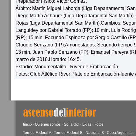
Preparador Físico: Víctor Gómez.
Árbitro: Martín Miguel Laborda (Liga Departamental San 
Diego Martín Achaure (Liga Departamental San Martín). 
Rojas (Liga Departamental San Martín).Cambios: Segun
Languidey por Gabriel Torrado (FP); 10 min. Luis Rodrí
(RP); 15 min. Facundo Espinoza por Sergio Castillo (FP
Claudio Senzano (FP).Amonestados: Segundo tiempo 9 m
13 min. Juan Pablo Senzano (FP), Emanuel Pereyra (R
marzo de 2018.Horario: 16:45.
Estadio: Monumentalito - River de Embarcación.
Fotos: Club Atlético River Plate de Embarcación-fuente
Inicio
·
Quiénes somos
·
Gol a Gol
·
Ligas
·
Fotos
Torneo Federal A
·
Torneo Federal B
·
Nacional B
·
Copa Argentina
·