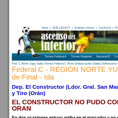
Inicio
SUB 13/15/17
Quiénes somos
Gol A Gol
Pr
Torneo Federal A
Torneo Regional
Nacional B
Co
Fed. C Norte
Jujuy
Salta
Torneo Federal C
River Embarcación (Salta)
Defensores (
Federal C - REGIÓN NORTE YU
de Final - Ida
Dep. El Constructor (Ldor. Gral. San Mar
y Tiro (Orán)
EL CONSTRUCTOR NO PUDO CO
ORAN
En dos ocasiones estuvo arriba en el marcador y no