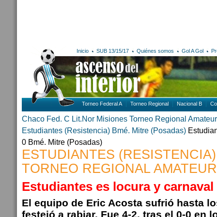
Inicio
SUB 13/15/17
Quiénes somos
Gol A Gol
Pr
Torneo Federal A
Torneo Regional
Nacional B
Co
Chaco
Fed. C Lit.Nor
Misiones
Torneo Regional Amateur
Estudiantes (Resistencia)
Bmé. Mitre (Posadas)
Estudiant
0 Bmé. Mitre (Posadas)
ESTUDIANTES (RESISTENCIA)
TORNEO REGIONAL AMATEUR
Estudiantes es locura y carnaval
El equipo de Eric Acosta sufrió hasta l
festejó a rabiar. Fue 4-2, tras el 0-0 en l