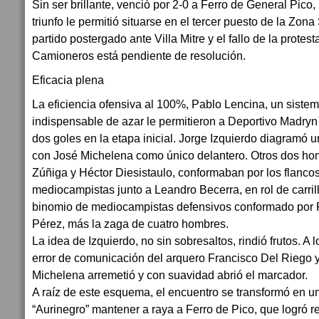
Sin ser brillante, venció por 2-0 a Ferro de General Pico, 
triunfo le permitió situarse en el tercer puesto de la Zona
partido postergado ante Villa Mitre y el fallo de la protest
Camioneros está pendiente de resolución.
Eficacia plena
La eficiencia ofensiva al 100%, Pablo Lencina, un siste
indispensable de azar le permitieron a Deportivo Madryn
dos goles en la etapa inicial. Jorge Izquierdo diagramó
con José Michelena como único delantero. Otros dos hom
Zúñiga y Héctor Diesistaulo, conformaban por los flancos
mediocampistas junto a Leandro Becerra, en rol de carril
binomio de mediocampistas defensivos conformado por
Pérez, más la zaga de cuatro hombres.
La idea de Izquierdo, no sin sobresaltos, rindió frutos. A l
error de comunicación del arquero Francisco Del Riego 
Michelena arremetió y con suavidad abrió el marcador.
A raíz de este esquema, el encuentro se transformó en un 
“Aurinegro” mantener a raya a Ferro de Pico, que logró r