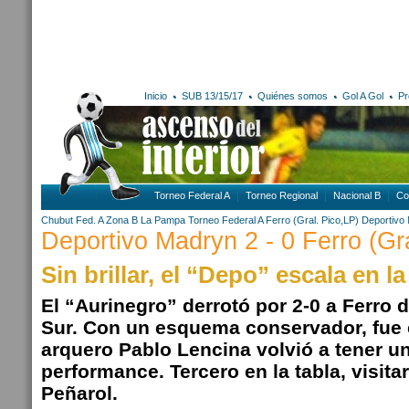
Inicio
SUB 13/15/17
Quiénes somos
Gol A Gol
Pr
Torneo Federal A
Torneo Regional
Nacional B
Co
Chubut
Fed. A Zona B
La Pampa
Torneo Federal A
Ferro (Gral. Pico,LP)
Deportivo
Deportivo Madryn 2 - 0 Ferro (Gr
Sin brillar, el “Depo” escala en l
El “Aurinegro” derrotó por 2-0 a Ferro d
Sur. Con un esquema conservador, fue e
arquero Pablo Lencina volvió a tener u
performance. Tercero en la tabla, visit
Peñarol.