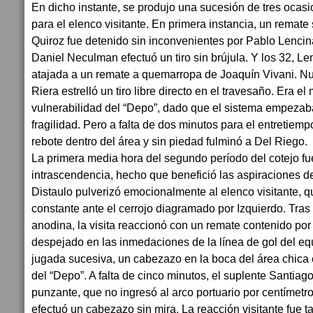
En dicho instante, se produjo una sucesión de tres ocas
para el elenco visitante. En primera instancia, un remate
Quiroz fue detenido sin inconvenientes por Pablo Lencina
Daniel Neculman efectuó un tiro sin brújula. Y los 32, Le
atajada a un remate a quemarropa de Joaquín Vivani. N
Riera estrelló un tiro libre directo en el travesaño. Era 
vulnerabilidad del “Depo”, dado que el sistema empezab
fragilidad. Pero a falta de dos minutos para el entretiemp
rebote dentro del área y sin piedad fulminó a Del Riego.
La primera media hora del segundo período del cotejo fu
intrascendencia, hecho que benefició las aspiraciones del
Distaulo pulverizó emocionalmente al elenco visitante, 
constante ante el cerrojo diagramado por Izquierdo. Tra
anodina, la visita reaccionó con un remate contenido por
despejado en las inmedaciones de la línea de gol del equ
jugada sucesiva, un cabezazo en la boca del área chica
del “Depo”. A falta de cinco minutos, el suplente Santiag
punzante, que no ingresó al arco portuario por centímetr
efectuó un cabezazo sin mira. La reacción visitante fue t