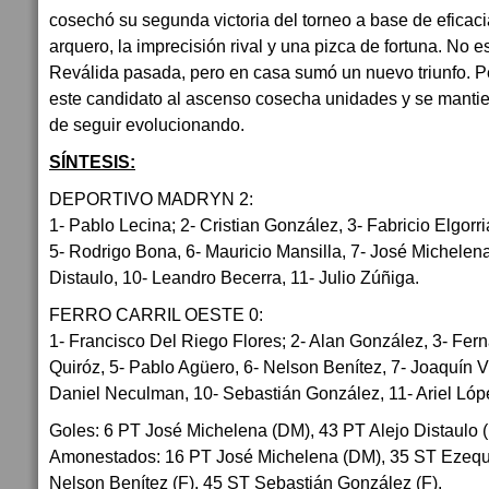
cosechó su segunda victoria del torneo a base de eficacia
arquero, la imprecisión rival y una pizca de fortuna. No e
Reválida pasada, pero en casa sumó un nuevo triunfo. Pe
este candidato al ascenso cosecha unidades y se mantie
de seguir evolucionando.
SÍNTESIS:
DEPORTIVO MADRYN 2:
1- Pablo Lecina; 2- Cristian González, 3- Fabricio Elgorr
5- Rodrigo Bona, 6- Mauricio Mansilla, 7- José Michelena
Distaulo, 10- Leandro Becerra, 11- Julio Zúñiga.
FERRO CARRIL OESTE 0:
1- Francisco Del Riego Flores; 2- Alan González, 3- Fe
Quiróz, 5- Pablo Agüero, 6- Nelson Benítez, 7- Joaquín Vi
Daniel Neculman, 10- Sebastián González, 11- Ariel Lóp
Goles: 6 PT José Michelena (DM), 43 PT Alejo Distaulo 
Amonestados: 16 PT José Michelena (DM), 35 ST Ezequi
Nelson Benítez (F), 45 ST Sebastián González (F).