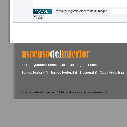
Por favor ingresá el texto de la imagen:
Inicio
·
Quiénes somos
·
Gol a Gol
·
Ligas
·
Fotos
Torneo Federal A
·
Torneo Federal B
·
Nacional B
·
Copa Argentina
·
ascensodelinterior.com.ar · 2026 · todos los derechos reservados