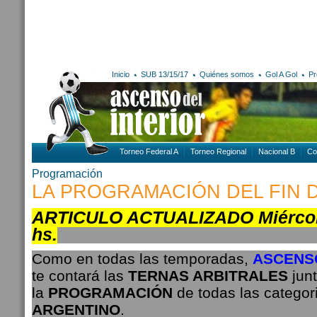
Inicio
SUB 13/15/17
Quiénes somos
Gol A Gol
Pr
Torneo Federal A
Torneo Regional
Nacional B
Co
Programación
LA PROGRAMACIÓN DEL FIN 
ARTICULO ACTUALIZADO Miércole
hs.
Como en todas las temporadas,
ASCENSO
te contará las
TERNAS ARBITRALES
jun
la
PROGRAMACIÓN
de todas las categor
ARGENTINO
.