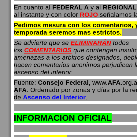
En cuanto al
FEDERAL A
y al
REGIONAL
al instante y con color
ROJO
señalamos l
Pedimos mesura con los comentarios, 
temporada seremos mas estrictos.
Se advierte que se
ELIMINARÁN
todos
los
COMENTARIOS
que contengan insult
amenazas a los arbitros designados, deb
hacen comentarios anonimos perjudican 
ascenso del interior.
Fuente:
Consejo Federal
, www.
AFA
.org.a
AFA
. Ordenado por zonas y días por la r
de
Ascenso del Interior
.
INFO
RMACION OFICIAL