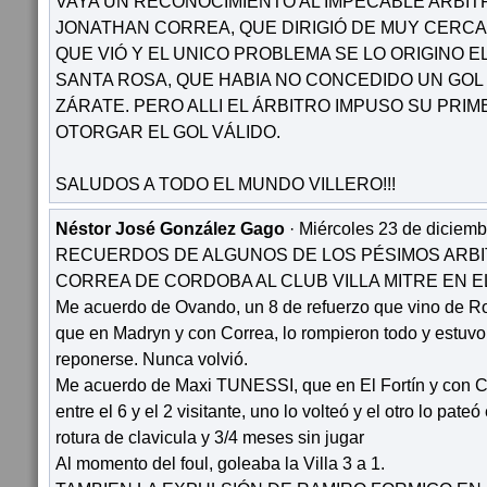
VAYA UN RECONOCIMIENTO AL IMPECABLE ARBI
JONATHAN CORREA, QUE DIRIGIÓ DE MUY CERCA
QUE VIÓ Y EL UNICO PROBLEMA SE LO ORIGINO E
SANTA ROSA, QUE HABIA NO CONCEDIDO UN GOL
ZÁRATE. PERO ALLI EL ÁRBITRO IMPUSO SU PRIM
OTORGAR EL GOL VÁLIDO.
SALUDOS A TODO EL MUNDO VILLERO!!!
Néstor José González Gago
· Miércoles 23 de diciemb
RECUERDOS DE ALGUNOS DE LOS PÉSIMOS ARB
CORREA DE CORDOBA AL CLUB VILLA MITRE EN E
Me acuerdo de Ovando, un 8 de refuerzo que vino de Ro
que en Madryn y con Correa, lo rompieron todo y estuvo 
reponerse. Nunca volvió.
Me acuerdo de Maxi TUNESSI, que en El Fortín y con Co
entre el 6 y el 2 visitante, uno lo volteó y el otro lo pateó
rotura de clavicula y 3/4 meses sin jugar
Al momento del foul, goleaba la Villa 3 a 1.