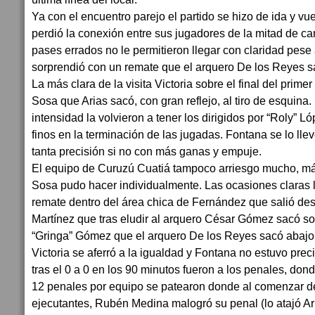
Ya con el encuentro parejo el partido se hizo de ida y v
perdió la conexión entre sus jugadores de la mitad de c
pases errados no le permitieron llegar con claridad pes
sorprendió con un remate que el arquero De los Reyes s
La más clara de la visita Victoria sobre el final del primer
Sosa que Arias sacó, con gran reflejo, al tiro de esquina
intensidad la volvieron a tener los dirigidos por “Roly” L
finos en la terminación de las jugadas. Fontana se lo llev
tanta precisión si no con más ganas y empuje.
El equipo de Curuzú Cuatiá tampoco arriesgo mucho, má
Sosa pudo hacer individualmente. Las ocasiones claras 
remate dentro del área chica de Fernández que salió de
Martínez que tras eludir al arquero César Gómez sacó so
“Gringa” Gómez que el arquero De los Reyes sacó abajo 
Victoria se aferró a la igualdad y Fontana no estuvo preci
tras el 0 a 0 en los 90 minutos fueron a los penales, don
12 penales por equipo se patearon donde al comenzar d
ejecutantes, Rubén Medina malogró su penal (lo atajó A