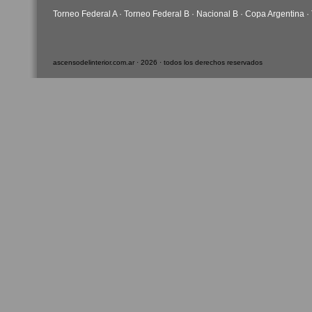
Torneo Federal A
·
Torneo Federal B
·
Nacional B
·
Copa Argentina
·
ascensodelinterior.com.ar · 2026 · todos los derechos reservados