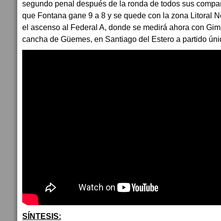
segundo penal después de la ronda de todos sus compa
que Fontana gane 9 a 8 y se quede con la zona Litoral No
el ascenso al Federal A, donde se medirá ahora con Gimn
cancha de Güemes, en Santiago del Estero a partido úni
SÍNTESIS: