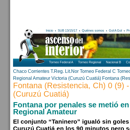
Inicio
SUB 13/15/17
Quiénes somos
Gol A Gol
Pr
Torneo Federal A
Torneo Regional
Nacional B
Co
Chaco
Corrientes
T.Reg. Lit.Nor
Torneo Federal C
Torne
Regional Amateur
Victoria (Curuzú Cuatiá)
Fontana (Res
Fontana (Resistencia, Ch) 0 (9) - 
(Curuzú Cuatiá)
Fontana por penales se metió en l
Regional Amateur
El conjunto “Taninero” igualó sin goles
Curuzú Cuatiá en los 90 minutos pero s