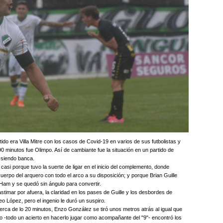
ido era Villa Mitre con los casos de Covid-19 en varios de sus futbolistas y
90 minutos fue Olimpo. Así de cambiante fue la situación en un partido de
ó siendo banca.
go casi porque tuvo la suerte de ligar en el inicio del complemento, donde
cuerpo del arquero con todo el arco a su disposición; y porque Brian Guille
 Ham y se quedó sin ángulo para convertir.
stimar por afuera, la claridad en los pases de Guille y los desbordes de
o López, pero el ingenio le duró un suspiro.
rca de lo 20 minutos, Enzo González se tiró unos metros atrás al igual que
lo -todo un acierto en hacerlo jugar como acompañante del "9"- encontró los