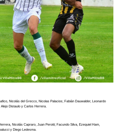
afico, Nicolás del Grecco, Nicolas Palacios; Fabián Dauwalder, Leonardo
Alejo Distaulo y Carlos Herrera.
errera, Nicolás Capraro, Juan Perotti; Facundo Silva, Ezequiel Ham,
balucci y Diego Ledesma.