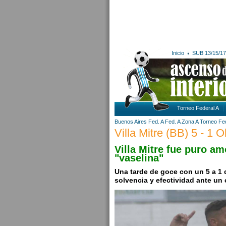
Inicio
SUB 13/15/17
Torneo Federal A
Buenos Aires
Fed. A
Fed. A Zona A
Torneo Fed
Villa Mitre (BB) 5 - 1 
Villa Mitre fue puro a
"vaselina"
Una tarde de goce con un 5 a 1 q
solvencia y efectividad ante un