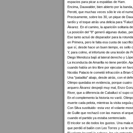
espacios para picar a espaldas de Ham.
Encima, Dauwalder, bien abierto por la banda
Perotti, que muchas veces sólo le vio el numer
Precisamente, sobre los 30, un pique de Dauw
tardío y el toque atrás una delicia para "Fa
Álvarez. En el camino, la aparición solitaria d
La posición del "8" generó algunas dudas, per
Ese tanto actuó de disparador para la rotunda
en Primera, pero le falta esa cuota de sacrific
que sí, desde hace un buen tiempo, es sello car
Y, para colmo, el infortunio de una lesión de 
Diego Mendoza bajó al lateral derecho y López
La inconducta de Amarilla no tiene perdón. A
cuando había un tiro libre por ejecutar en fav
Nicolás Palacio le cometió infracción a Brian G
Una "patadita" abajo, desde atrás, con el def
Olimpo quedaba en evidencia, porque cuatro mi
arquero Álvarez despejó muy mal, Enzo Gonzále
River, que a diferencia de Caballuci sí supo
En el complemento la historia no varió. Olimp
muerte cada pelota, mientras la visita seguí
Con Silva sustituido -esta vez el volante mo
de Guille que rechazó con las manos el arqueo
cuando el partido ya estaba sentenciado.
El tricolor se dio todos los gustos. Una mal
que perdió el balón con Leo Torres y se le vin