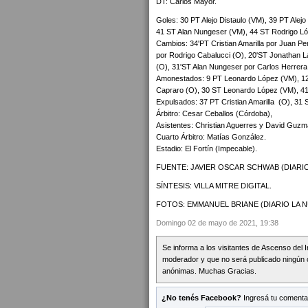
DT: Carlos Mayor.
Goles: 30 PT Alejo Distaulo (VM), 39 PT Alej
41 ST Alan Nungeser (VM), 44 ST Rodrigo Ló
Cambios: 34'PT Cristian Amarilla por Juan Pe
por Rodrigo Cabalucci (O), 20'ST Jonathan La
(O), 31'ST Alan Nungeser por Carlos Herrera 
Amonestados: 9 PT Leonardo López (VM), 12 
Capraro (O), 30 ST Leonardo López (VM), 4
Expulsados: 37 PT Cristian Amarilla (O), 31
Árbitro: Cesar Ceballos (Córdoba),
Asistentes: Christian Aguerres y David Guzm
Cuarto Árbitro: Matías González.
Estadio: El Fortín (Impecable).
FUENTE: JAVIER OSCAR SCHWAB (DIARIO
SÍNTESIS: VILLA MITRE DIGITAL.
FOTOS: EMMANUEL BRIANE (DIARIO LA NU
Domingo 02 de mayo de 2021, 19:38
Se informa a los visitantes de Ascenso del 
moderador y que no será publicado ningún 
anónimas. Muchas Gracias.
¿No tenés Facebook?
Ingresá tu comentar