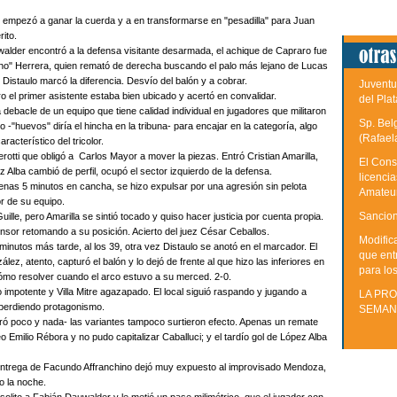
, empezó a ganar la cuerda y a en transformarse en "pesadilla" para Juan
ito.
alder encontró a la defensa visitante desarmada, el achique de Capraro fue
lucho" Herrera, quien remató de derecha buscando el palo más lejano de Lucas
e Distaulo marcó la diferencia. Desvío del balón y a cobrar.
Juventu
o el primer asistente estaba bien ubicado y acertó en convalidar.
del Plat
 debacle de un equipo que tiene calidad individual en jugadores que militaron
Sp. Bel
io -"huevos" diría el hincha en la tribuna- para encajar en la categoría, algo
(Rafael
acterístico del tricolor.
Perotti que obligó a Carlos Mayor a mover la piezas. Entró Cristian Amarilla,
El Cons
 Alba cambió de perfil, ocupó el sector izquierdo de la defensa.
licenci
penas 5 minutos en cancha, se hizo expulsar por una agresión sin pelota
Amateu
or de su equipo.
Sancion
uille, pero Amarilla se sintió tocado y quiso hacer justicia por cuenta propia.
ensor retomando a su posición. Acierto del juez César Ceballos.
Modific
nutos más tarde, al los 39, otra vez Distaulo se anotó en el marcador. El
que ent
z, atento, capturó el balón y lo dejó de frente al que hizo las inferiores en
para lo
 cómo resolver cuando el arco estuvo a su merced. 2-0.
o impotente y Villa Mitre agazapado. El local siguió raspando y jugando a
LA PRO
a perdiendo protagonismo.
SEMAN
stró poco y nada- las variantes tampoco surtieron efecto. Apenas un remate
 Emilio Rébora y no pudo capitalizar Caballuci; y el tardío gol de López Alba
a entrega de Facundo Affranchino dejó muy expuesto al improvisado Mendoza,
o la noche.