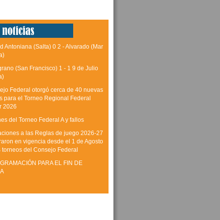
d Antoniana (Salta) 0 2 - Alvarado (Mar
a)
grano (San Francisco) 1 - 1 9 de Julio
a)
ejo Federal otorgó cerca de 40 nuevas
as para el Torneo Regional Federal
r 2026
es del Torneo Federal A y fallos
aciones a las Reglas de juego 2026-27
raron en vigencia desde el 1 de Agosto
s torneos del Consejo Federal
GRAMACIÓN PARA EL FIN DE
A