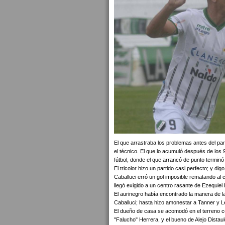
El que arrastraba los problemas antes del part
el técnico. El que lo acumuló después de los 
fútbol, donde el que arrancó de punto termin
El tricolor hizo un partido casi perfecto; y di
Caballuci erró un gol imposible rematando al 
llegó exigido a un centro rasante de Ezequiel
El aurinegro había encontrado la manera de la
Caballuci; hasta hizo amonestar a Tanner y Le
El dueño de casa se acomodó en el terreno ce
"Falucho" Herrera, y el bueno de Alejo Distau