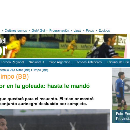
Quiénes somos
Gol A Gol
Programación
Ligas
Fotos
Equipos
Torneo Regional
Nacional B
Copa Argentina
Torneos Anteriores
Tribunal de Disci
eral A
Villa Mitre (BB)
Olimpo (BB)
Olimpo (BB)
mor en la goleada: hasta le mandó
ue quedará para el recuerdo. El tricolor mostró
 conjunto aurinegro deslucido por completo.
Foto: Em
Provincia