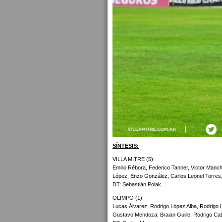
SÍNTESIS:
VILLA MITRE (5):
Emilio Rébora, Federico Tanner, Victor Manch
López, Enzo González, Carlos Leonel Torres, 
DT: Sebastián Polak.
OLIMPO (1):
Lucas Álvarez; Rodrigo López Alba, Rodrigo H
Gustavo Mendoza, Braian Guille; Rodrigo Ca