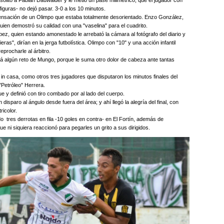
 solito a Fabián Dauwalder y le metió un pase milimétrico, que el jugador con
figuras- no dejó pasar. 3-0 a los 10 minutos.
pensación de un Olimpo que estaba totalmente desorientado. Enzo González,
 quien demostró su calidad con una "vaselina" para el cuadrito.
ópez, quien estando amonestado le arrebató la cámara al fotógrafo del diario y
eras", dirían en la jerga futbolística. Olimpo con "10" y una acción infantil
eprocharle al árbitro.
á algún reto de Mungo, porque le suma otro dolor de cabeza ante tantas
 in casa, como otros tres jugadores que disputaron los minutos finales del
"Petróleo" Herrera.
ue y definió con tiro combado por al lado del cuerpo.
isparo al ángulo desde fuera del área; y ahí llegó la alegría del final, con
ricolor.
tres derrotas en fila -10 goles en contra- en El Fortín, además de
ue ni siquiera reaccionó para pegarles un grito a sus dirigidos.