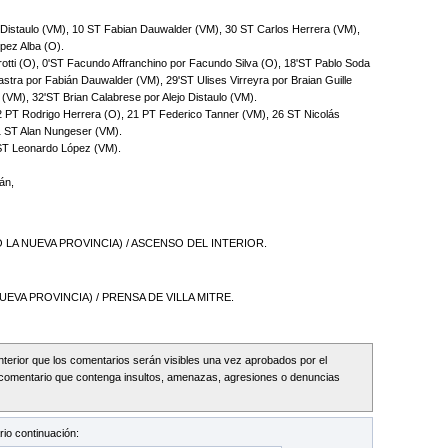
o Distaulo (VM), 10 ST Fabian Dauwalder (VM), 30 ST Carlos Herrera (VM),
pez Alba (O).
rotti (O), 0'ST Facundo Affranchino por Facundo Silva (O), 18'ST Pablo Soda
stra por Fabián Dauwalder (VM), 29'ST Ulises Virreyra por Braian Guille
(VM), 32'ST Brian Calabrese por Alejo Distaulo (VM).
PT Rodrigo Herrera (O), 21 PT Federico Tanner (VM), 26 ST Nicolás
1 ST Alan Nungeser (VM).
 ST Leonardo López (VM).
án,
 LA NUEVA PROVINCIA) / ASCENSO DEL INTERIOR.
EVA PROVINCIA) / PRENSA DE VILLA MITRE.
Interior que los comentarios serán visibles una vez aprobados por el
comentario que contenga insultos, amenazas, agresiones o denuncias
io continuación: