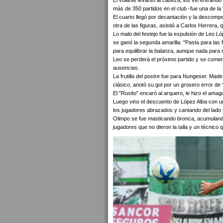
El volante levantó la cabeza, los vio entrando
más de 350 partidos en el club -fue una de la 
El cuarto llegó por decantación y la descom
otra de las figuras, asistió a Carlos Herrera,
Lo malo del festejo fue la expulsión de Leo L
se ganó la segunda amarilla. "Pasta para las fi
para equilibrar la balanza, aunque nada para r
Leo se perderá el próximo partido y se comer
ausencias.
La frutilla del postre fue para Nungeser. Made
clásico, anotó su gol por un grosero error de 
El "Rusito" encaró al arquero, le hizo el amag
Luego vino el descuento de López Alba con un d
los jugadores abrazados y cantando del lado t
Olimpo se fue masticando bronca, acumulando 
jugadores que no dieron la talla y un técnico q