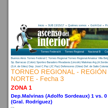
Inicio
SUB 13/15/17
Quiénes somos
Gol A Gol
Pr
Torneo Federal A
Torneo Regional
Nacional B
Co
Buenos Aires
Torneo Federal C
Torneo Regional
Torneo Regional Amateur
Villa Be
Sp. Barracas (Colon)
Sportivo Baradero
Rivadavia (Lincoln)
Malvinas Arg.(A.Sorde
(S.A. de Giles)
Dep. José C.Paz (JC Paz)
Defensores (Glew)
Def. de Salto
Colonia
TORNEO REGIONAL - REGIÓN
NORTE - Fecha 3
ZONA 1
Dep.Malvinas (Adolfo Sordeaux) 1
vs.
 0
(Gral. Rodríguez)