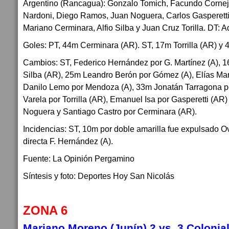
Argentino (Rancagua): Gonzalo Tomich, Facundo Corne
Nardoni, Diego Ramos, Juan Noguera, Carlos Gasperetti
Mariano Cerminara, Alfio Silba y Juan Cruz Torilla. DT: 
Goles: PT, 44m Cerminara (AR). ST, 17m Torrilla (AR) y
Cambios: ST, Federico Hernández por G. Martínez (A), 1
Silba (AR), 25m Leandro Berón por Gómez (A), Elías Mart
Danilo Lemo por Mendoza (A), 33m Jonatán Tarragona po
Varela por Torrilla (AR), Emanuel Isa por Gasperetti (AR
Noguera y Santiago Castro por Cerminara (AR).
Incidencias: ST, 10m por doble amarilla fue expulsado Ov
directa F. Hernández (A).
Fuente: La Opinión Pergamino
Síntesis y foto: Deportes Hoy San Nicolás
ZONA 6
Mariano Moreno (Junín)
2
vs.
3
Colonial