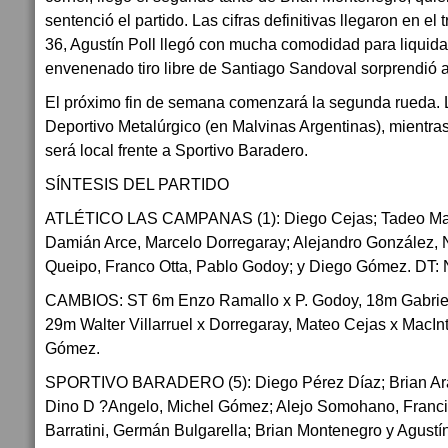
sentenció el partido. Las cifras definitivas llegaron en el 
36, Agustín Poll llegó con mucha comodidad para liquidar
envenenado tiro libre de Santiago Sandoval sorprendió a 
El próximo fin de semana comenzará la segunda rueda. 
Deportivo Metalúrgico (en Malvinas Argentinas), mientras 
será local frente a Sportivo Baradero.
SÍNTESIS DEL PARTIDO
ATLÉTICO LAS CAMPANAS (1): Diego Cejas; Tadeo MacI
Damián Arce, Marcelo Dorregaray; Alejandro González, 
Queipo, Franco Otta, Pablo Godoy; y Diego Gómez. DT: N
CAMBIOS: ST 6m Enzo Ramallo x P. Godoy, 18m Gabriel
29m Walter Villarruel x Dorregaray, Mateo Cejas x MacIn
Gómez.
SPORTIVO BARADERO (5): Diego Pérez Díaz; Brian Ar
Dino D ?Angelo, Michel Gómez; Alejo Somohano, Franci
Barratini, Germán Bulgarella; Brian Montenegro y Agustín