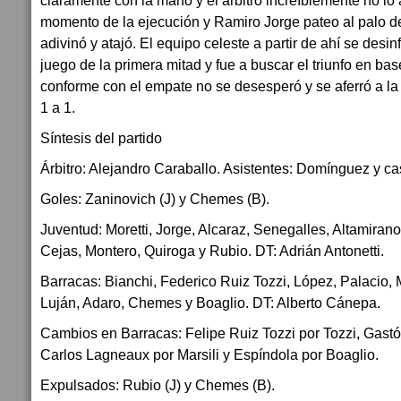
claramente con la mano y el árbitro increíblemente no lo
momento de la ejecución y Ramiro Jorge pateo al palo d
adivinó y atajó. El equipo celeste a partir de ahí se desin
juego de la primera mitad y fue a buscar el triunfo en ba
conforme con el empate no se desesperó y se aferró a la 
1 a 1.
Síntesis del partido
Árbitro: Alejandro Caraballo. Asistentes: Domínguez y ca
Goles: Zaninovich (J) y Chemes (B).
Juventud: Moretti, Jorge, Alcaraz, Senegalles, Altamirano
Cejas, Montero, Quiroga y Rubio. DT: Adrián Antonetti.
Barracas: Bianchi, Federico Ruiz Tozzi, López, Palacio, M
Luján, Adaro, Chemes y Boaglio. DT: Alberto Cánepa.
Cambios en Barracas: Felipe Ruiz Tozzi por Tozzi, Gast
Carlos Lagneaux por Marsili y Espíndola por Boaglio.
Expulsados: Rubio (J) y Chemes (B).