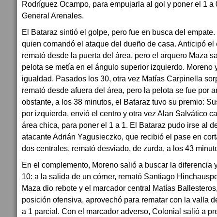
Rodríguez Ocampo, para empujarla al gol y poner el 1 a 
General Arenales.
El Bataraz sintió el golpe, pero fue en busca del empate.
quien comandó el ataque del dueño de casa. Anticipó el 
remató desde la puerta del área, pero el arquero Maza sa
pelota se metía en el ángulo superior izquierdo. Moreno y
igualdad. Pasados los 30, otra vez Matías Carpinella sor
remató desde afuera del área, pero la pelota se fue por a
obstante, a los 38 minutos, el Bataraz tuvo su premio: S
por izquierda, envió el centro y otra vez Alan Salvático c
área chica, para poner el 1 a 1. El Bataraz pudo irse al 
atacante Adrián Yagusieczko, que recibió el pase en cor
dos centrales, remató desviado, de zurda, a los 43 minut
En el complemento, Moreno salió a buscar la diferencia y
10: a la salida de un córner, remató Santiago Hinchausp
Maza dio rebote y el marcador central Matías Ballestero
posición ofensiva, aprovechó para rematar con la valla 
a 1 parcial. Con el marcador adverso, Colonial salió a pr