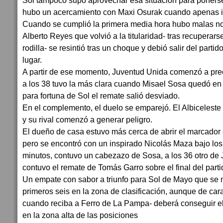
Sol tampoco supo aprovechar esa situación para poners
hubo un acercamiento con Maxi Osurak cuando apenas i
Cuando se cumplió la primera media hora hubo malas no
Alberto Reyes que volvió a la titularidad- tras recuperars
rodilla- se resintió tras un choque y debió salir del part
lugar.
A partir de ese momento, Juventud Unida comenzó a preo
a los 38 tuvo la más clara cuando Misael Sosa quedó en 
para fortuna de Sol el remate salió desviado.
En el complemento, el duelo se emparejó. El Albiceleste 
y su rival comenzó a generar peligro.
El dueño de casa estuvo más cerca de abrir el marcador 
pero se encontró con un inspirado Nicolás Maza bajo los 
minutos, contuvo un cabezazo de Sosa, a los 36 otro de J
contuvo el remate de Tomás Garro sobre el final del parti
Un empate con sabor a triunfo para Sol de Mayo que se 
primeros seis en la zona de clasificación, aunque de car
cuando reciba a Ferro de La Pampa- deberá conseguir el
en la zona alta de las posiciones