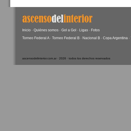
Inicio
·
Quiénes somos
·
Gol a Gol
·
Ligas
·
Fotos
Torneo Federal A
·
Torneo Federal B
·
Nacional B
·
Copa Argentina
·
ascensodelinterior.com.ar · 2026 · todos los derechos reservados