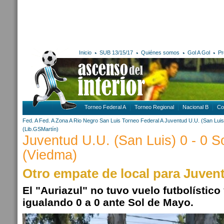
Inicio
SUB 13/15/17
Quiénes somos
Gol A Gol
Pr
Torneo Federal A
Torneo Regional
Nacional B
Co
Fed. A
Fed. A Zona A
Rio Negro
San Luis
Torneo Federal A
Juventud U.U. (San Luis
(Lib.GSMartín)
Juventud U.U. (San Luis) 0 - 0 
(Viedma)
Otro empate de local para Juven
El "Auriazul" no tuvo vuelo futbolístico
igualando 0 a 0 ante Sol de Mayo.