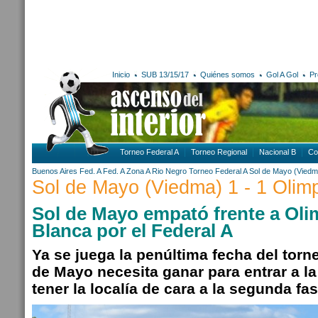
Inicio
SUB 13/15/17
Quiénes somos
Gol A Gol
Pr
Torneo Federal A
Torneo Regional
Nacional B
Co
Buenos Aires
Fed. A
Fed. A Zona A
Rio Negro
Torneo Federal A
Sol de Mayo (Viedm
Sol de Mayo (Viedma) 1 - 1 Olim
Sol de Mayo empató frente a Ol
Blanca por el Federal A
Ya se juega la penúltima fecha del torn
de Mayo necesita ganar para entrar a l
tener la localía de cara a la segunda fas