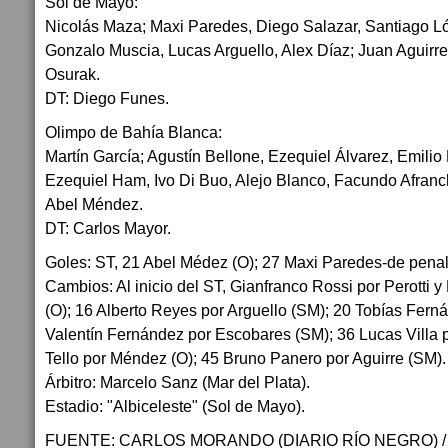
Sol de Mayo:
Nicolás Maza; Maxi Paredes, Diego Salazar, Santiago Ló
Gonzalo Muscia, Lucas Arguello, Alex Díaz; Juan Aguirre
Osurak.
DT: Diego Funes.
Olimpo de Bahía Blanca:
Martín García; Agustín Bellone, Ezequiel Álvarez, Emilio 
Ezequiel Ham, Ivo Di Buo, Alejo Blanco, Facundo Afran
Abel Méndez.
DT: Carlos Mayor.
Goles: ST, 21 Abel Médez (O); 27 Maxi Paredes-de penal
Cambios: Al inicio del ST, Gianfranco Rossi por Perotti 
(O); 16 Alberto Reyes por Arguello (SM); 20 Tobías Fern
Valentín Fernández por Escobares (SM); 36 Lucas Villa 
Tello por Méndez (O); 45 Bruno Panero por Aguirre (SM).
Árbitro: Marcelo Sanz (Mar del Plata).
Estadio: "Albiceleste" (Sol de Mayo).
FUENTE: CARLOS MORANDO (DIARIO RÍO NEGRO) / 