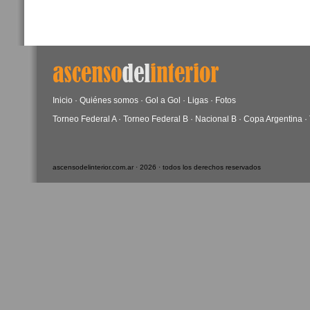
Inicio
·
Quiénes somos
·
Gol a Gol
·
Ligas
·
Fotos
Torneo Federal A
·
Torneo Federal B
·
Nacional B
·
Copa Argentina
·
ascensodelinterior.com.ar · 2026 · todos los derechos reservados