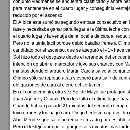
conjunto viedmense se encuentra clasificado y ahora nec
para mantenerse en el cuarto lugar y conseguir la ventaja
reducido por el ascenso.
El Albiceleste sumó su segundo empate consecutivo en la 
fase y necesitaba ganar para llegar a la última fecha co
el cuarto lugar y la ventaja de la localía de cara al reduc
Pero no la tenía fácil porque debió batallar frente a Olim
candidato por el ascenso, que se aseguró el «1» hace var
Sol hizo todo el desgaste desde el arranque del encuentr
intención de abrir el marcador y tuvo sus chances con M
minutos donde el arquero Martín García salvó al conjunto 
Olimpo sólo se replegó atrás y esperó para salir de contr
obligaciones de cara al cierre del certamen.
En el complemento, otra vez Sol de Mayo fue protagonist
Juan Aguirre y Osurak. Pero les faltó el último toque para
Cuando habían pasado 21 minutos del segundo tiempo, 
tuvo errores y los pagó caro. Diego Ledesma aprovechó e
Abel Méndez que sacó un remate cruzado para establecer
Pero el festejó duró poco, porque seis minutos más tarde