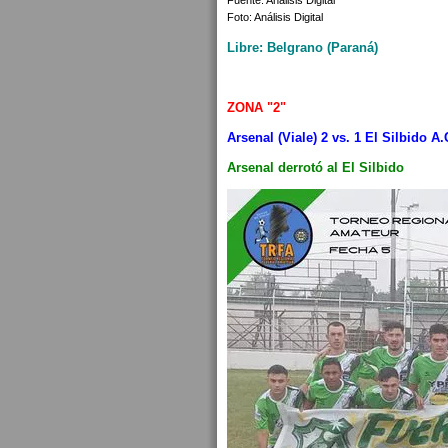
Fuente: Análisis Digital
Foto: Análisis Digital
Libre: Belgrano (Paraná)
ZONA "2"
Arsenal (Viale) 2 vs. 1 El Silbido A.
Arsenal derrotó al El Silbido