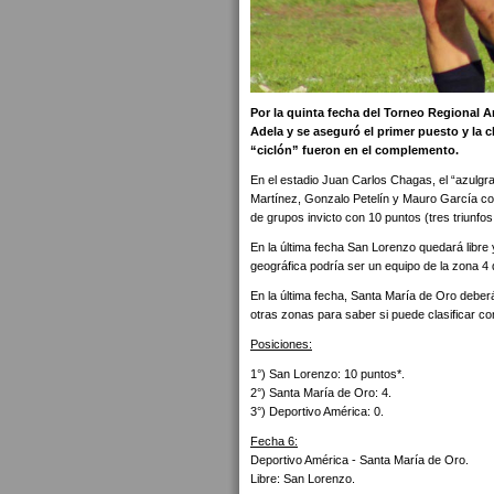
Por la quinta fecha del Torneo Regional A
Adela y se aseguró el primer puesto y la c
“ciclón” fueron en el complemento.
En el estadio Juan Carlos Chagas, el “azulgra
Martínez, Gonzalo Petelín y Mauro García conv
de grupos invicto con 10 puntos (tres triunfo
En la última fecha San Lorenzo quedará libr
geográfica podría ser un equipo de la zona 4
En la última fecha, Santa María de Oro deberá
otras zonas para saber si puede clasificar 
Posiciones:
1°) San Lorenzo: 10 puntos*.
2°) Santa María de Oro: 4.
3°) Deportivo América: 0.
Fecha 6:
Deportivo América - Santa María de Oro.
Libre: San Lorenzo.