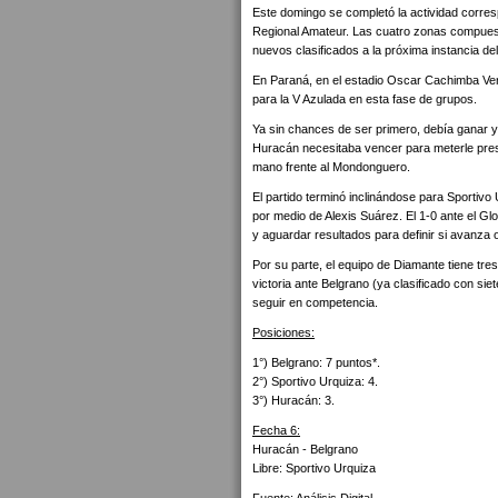
Este domingo se completó la actividad corresp
Regional Amateur. Las cuatro zonas compuest
nuevos clasificados a la próxima instancia del
En Paraná, en el estadio Oscar Cachimba Ver
para la V Azulada en esta fase de grupos.
Ya sin chances de ser primero, debía ganar y 
Huracán necesitaba vencer para meterle presi
mano frente al Mondonguero.
El partido terminó inclinándose para Sportivo 
por medio de Alexis Suárez. El 1-0 ante el Glo
y aguardar resultados para definir si avanza o
Por su parte, el equipo de Diamante tiene tre
victoria ante Belgrano (ya clasificado con si
seguir en competencia.
Posiciones:
1°) Belgrano: 7 puntos*.
2°) Sportivo Urquiza: 4.
3°) Huracán: 3.
Fecha 6:
Huracán - Belgrano
Libre: Sportivo Urquiza