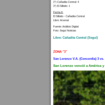
2°) Cañadita Central: 4
3°) El Silbido: 1
Fecha 6:
El Silbido - Cañadita Central
Libre: Arsenal
Fuente: Análisis Digital
Foto: Seguí Noticias
Libre: Cañadita Central (Seguí)
ZONA "3"
San Lorenzo V.A. (Concordia) 3 vs.
San Lorenzo venció a América y 