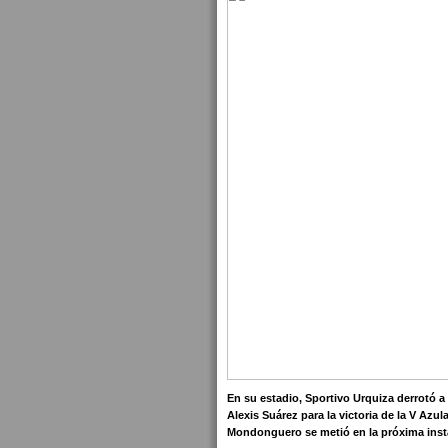
En su estadio, Sportivo Urquiza derrotó a
Alexis Suárez para la victoria de la V Azu
Mondonguero se metió en la próxima insta