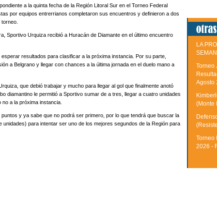
ondiente a la quinta fecha de la Región Litoral Sur en el Torneo Federal
as por equipos entrerrianos completaron sus encuentros y definieron a dos
 torneo.
a, Sportivo Urquiza recibió a Huracán de Diamante en el último encuentro
LA PRO
SEMAN
esperar resultados para clasificar a la próxima instancia. Por su parte,
ón a Belgrano y llegar con chances a la última jornada en el duelo mano a
Torneo 
Resulta
Agosto
Urquiza, que debió trabajar y mucho para llegar al gol que finalmente anotó
bo diamantino le permitió a Sportivo sumar de a tres, llegar a cuatro unidades
Kimberle
 no a la próxima instancia.
(Monte 
s puntos y ya sabe que no podrá ser primero, por lo que tendrá que buscar la
Defenso
ete unidades) para intentar ser uno de los mejores segundos de la Región para
(Resist
Torneo 
2026 - 