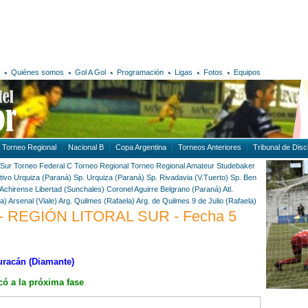
Quiénes somos
Gol A Gol
Programación
Ligas
Fotos
Equipos
Torneo Regional
Nacional B
Copa Argentina
Torneos Anteriores
Tribunal de Disci
 Sur
Torneo Federal C
Torneo Regional
Torneo Regional Amateur
Studebaker
tivo Urquiza (Paraná)
Sp. Urquiza (Paraná)
Sp. Rivadavia (V.Tuerto)
Sp. Ben
Achirense
Libertad (Sunchales)
Coronel Aguirre
Belgrano (Paraná)
Atl.
a)
Arsenal (Viale)
Arg. Quilmes (Rafaela)
Arg. de Quilmes
9 de Julio (Rafaela)
 REGIÓN LITORAL SUR - Fecha 5
Huracán (Diamante)
có a la próxima fase