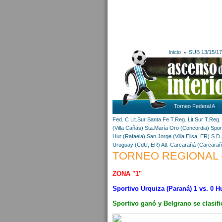
Inicio
SUB 13/15/17
Torneo Federal A
Fed. C Lit.Sur
Santa Fe
T.Reg. Lit.Sur
T.Reg.
(Villa Cañás)
Sta.María Oro (Concordia)
Spor
Hur (Rafaela)
San Jorge (Villa Elisa, ER)
S.D.
Uruguay (CdU, ER)
Atl. Carcarañá (Carcarañ
TORNEO REGIONAL -
ZONA "1"
Sportivo Urquiza (Paraná) 1 vs. 0 
Sportivo ganó y Belgrano se clasifi