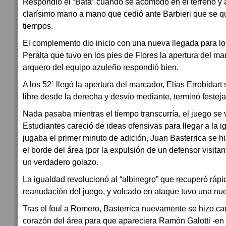
Respondió el “Bata” cuando se acomodó en el terreno y 
clarísimo mano a mano que cedió ante Barbieri que se q
tiempos.
El complemento dio inicio con una nueva llegada para los
Peralta que tuvo en los pies de Flores la apertura del m
arquero del equipo azuleño respondió bien.
A los 52´ llegó la apertura del marcador, Elías Errobidart 
libre desde la derecha y desvío mediante, terminó festej
Nada pasaba mientras el tiempo transcurría, el juego se v
Estudiantes careció de ideas ofensivas para llegar a la 
jugaba el primer minuto de adición, Juan Basterrica se hiz
el borde del área (por la expulsión de un defensor visita
un verdadero golazo.
La igualdad revolucionó al “albinegro” que recuperó rápid
reanudación del juego, y volcado en ataque tuvo una nue
Tras el foul a Romero, Basterrica nuevamente se hizo car
corazón del área para que apareciera Ramón Galotti -en