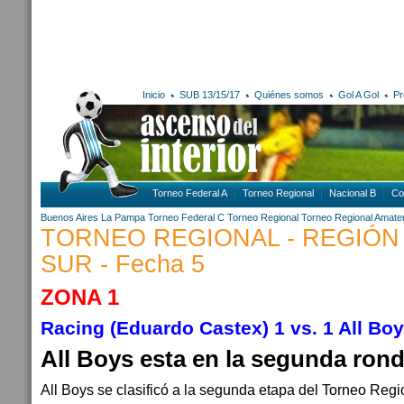
Inicio
SUB 13/15/17
Quiénes somos
Gol A Gol
Pr
Torneo Federal A
Torneo Regional
Nacional B
Co
Buenos Aires
La Pampa
Torneo Federal C
Torneo Regional
Torneo Regional Amate
TORNEO REGIONAL - REGIÓN
SUR - Fecha 5
ZONA 1
Racing (Eduardo Castex) 1 vs. 1 All Bo
All Boys esta en la segunda ron
All Boys se clasificó a la segunda etapa del Torneo Reg