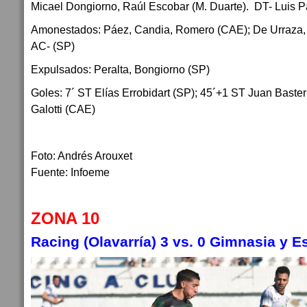
Micael Dongiorno, Raúl Escobar (M. Duarte). DT- Luis 
Amonestados: Páez, Candia, Romero (CAE); De Urraza, 
AC- (SP)
Expulsados: Peralta, Bongiorno (SP)
Goles: 7´ ST Elías Errobidart (SP); 45´+1 ST Juan Bast
Galotti (CAE)
Foto: Andrés Arouxet
Fuente: Infoeme
ZONA 10
Racing (Olavarría) 3 vs. 0 Gimnasia y E