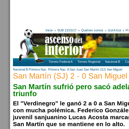
Inicio
SUB 13/15/17
Quiénes somos
Gol A Gol
Pr
Torneo Federal A
Torneo Regional
Nacional B
Co
Nacional B
Primera Nac.
Primera Nac. A
San Juan
San Martín (SJ)
San Miguel
San Martín (SJ) 2 - 0 San Miguel
San Martín sufrió pero sacó adel
triunfo
El "Verdinegro" le ganó 2 a 0 a San Mig
con mucha polémica. Federico González
juvenil sanjuanino Lucas Acosta marca
San Martín que se mantiene en lo alto.