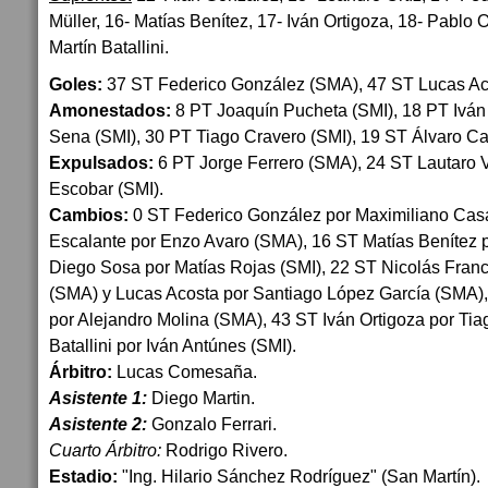
Müller, 16- Matías Benítez, 17- Iván Ortigoza, 18- Pablo 
Martín Batallini.
Goles:
37 ST Federico González (SMA), 47 ST Lucas Ac
Amonestados:
8 PT Joaquín Pucheta (SMI), 18 PT Iván
Sena (SMI), 30 PT Tiago Cravero (SMI), 19 ST Álvaro Ca
Expulsados:
6 PT Jorge Ferrero (SMA), 24 ST Lautaro V
Escobar (SMI).
Cambios:
0 ST Federico González por Maximiliano Cas
Escalante por Enzo Avaro (SMA), 16 ST Matías Benítez 
Diego Sosa por Matías Rojas (SMI), 22 ST Nicolás Fra
(SMA) y Lucas Acosta por Santiago López García (SMA)
por Alejandro Molina (SMA), 43 ST Iván Ortigoza por Tia
Batallini por Iván Antúnes (SMI).
Árbitro:
Lucas Comesaña.
Asistente 1:
Diego Martin.
Asistente 2:
Gonzalo Ferrari.
Cuarto Árbitro:
Rodrigo Rivero.
Estadio:
"Ing. Hilario Sánchez Rodríguez" (San Martín).