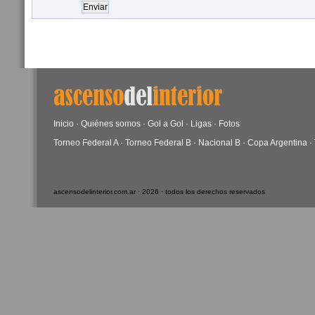
Inicio
·
Quiénes somos
·
Gol a Gol
·
Ligas
·
Fotos
Torneo Federal A
·
Torneo Federal B
·
Nacional B
·
Copa Argentina
·
ascensodelinterior.com.ar · 2026 · todos los derechos reservados