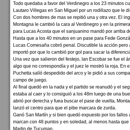
Todo quedaba a favor del Verdinegro a los 23 minutos c
Lautaro Villegas en San Miguel por un rodillazo que le d
Con dos hombres de mas se repitió una y otra vez. El in
Montagna le cambió la cara al Verdinegro y en la primera
para Lucas Acosta que el sanjuanino mandó por arriba d
Hasta que a los 40 minutos en un pase para Fede Gonzál
Lucas Comesaña cobró penal. Discutible la acción pero a
importó por que lo cambió por gol para sacar la diferenc
Una vez que salieron del festejo, Ian Escobar se fue el árb
algo que no correspondía y el juez le mostró la roja. En
Puchetta salìó despedido del arco y le pidió a sus comp
campo de juego.
Al final quedó en la nada y el partido se reanudó y el s
estaba al caer y lo consiguió a los 48m luego de una b
abrió por derecha y fuea buscar el pase de vuelta, Mont
lanzó el centro para que el pibe marcara de zurda.
Ganó San Martín y si bien quedó expuesto por los fallos ar
marcan con 48 puntos y en soledad, al menos hasta que 
Martin de Tucuman.