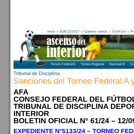
Inicio
SUB 13/15/17
Quiénes somos
Gol A Gol
Pr
Torneo Federal A
Torneo Regional
Nacional B
Co
Tribunal de Disciplina
Sanciones del Torneo Federal A y 
AFA
CONSEJO FEDERAL DEL FÚTBO
TRIBUNAL DE DISCIPLINA DEPO
INTERIOR
BOLETIN OFICIAL N° 61/24 – 12/0
EXPEDIENTE N°5133/24 – TORNEO FED