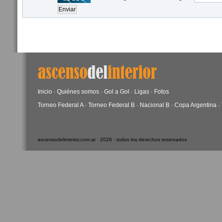
Inicio
·
Quiénes somos
·
Gol a Gol
·
Ligas
·
Fotos
Torneo Federal A
·
Torneo Federal B
·
Nacional B
·
Copa Argentina
·
ascensodelinterior.com.ar · 2026 · todos los derechos reservados