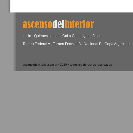
Inicio
·
Quiénes somos
·
Gol a Gol
·
Ligas
·
Fotos
Torneo Federal A
·
Torneo Federal B
·
Nacional B
·
Copa Argentina
·
ascensodelinterior.com.ar · 2026 · todos los derechos reservados