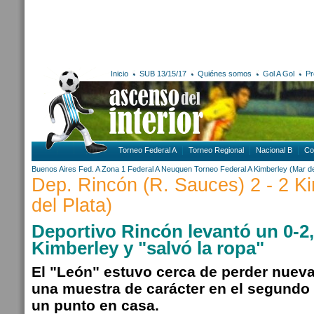
Inicio
SUB 13/15/17
Quiénes somos
Gol A Gol
Pr
Torneo Federal A
Torneo Regional
Nacional B
Co
Buenos Aires
Fed. A Zona 1
Federal A
Neuquen
Torneo Federal A
Kimberley (Mar de
Dep. Rincón (R. Sauces) 2 - 2 K
del Plata)
Deportivo Rincón levantó un 0-2
Kimberley y "salvó la ropa"
El "León" estuvo cerca de perder nuev
una muestra de carácter en el segundo
un punto en casa.