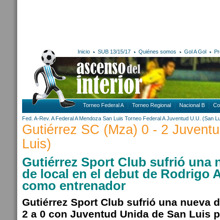
Inicio
SUB 13/15/17
Quiénes somos
Gol A Gol
Pr
Torneo Federal A
Torneo Regional
Nacional B
Co
Fed. A-Rev. A
Federal A
Mendoza
San Luis
Torneo Federal A
Juventud U.U. (San Lu
Gutiérrez SC (Mza) 0 - 2 Juvent
Luis)
Gutiérrez Sport Club sufrió una 
de local en el debut de Rodrigo 
como entrenador
Gutiérrez Sport Club sufrió una nueva d
2 a 0 con Juventud Unida de San Luis po