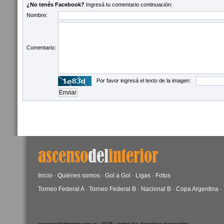
¿No tenés Facebook?
Ingresá tu comentario continuación:
Nombre:
Comentario:
Por favor ingresá el texto de la imagen:
Inicio
·
Quiénes somos
·
Gol a Gol
·
Ligas
·
Fotos
Torneo Federal A
·
Torneo Federal B
·
Nacional B
·
Copa Argentina
·
ascensodelinterior.com.ar · 2026 · todos los derechos reservados