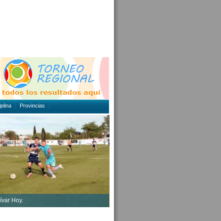
plina
Provincias
ívar Hoy.