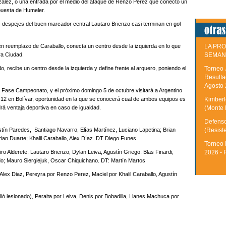
zález, o una entrada por el medio del ataque de Renzo Perez que conectó un
puesta de Humeler.
os despejes del buen marcador central Lautaro Brienzo casi terminan en gol
en reemplazo de Caraballo, conecta un centro desde la izquierda en lo que
LA PRO
ra Ciudad.
SEMAN
o, recibe un centro desde la izquierda y define frente al arquero, poniendo el
Torneo 
Resulta
Agosto
a Fase Campeonato, y el próximo domingo 5 de octubre visitará a Argentino
12 en Bolívar, oportunidad en la que se conocerá cual de ambos equipos es
Kimberle
rá ventaja deportiva en caso de igualdad.
(Monte 
Defenso
stín Paredes, Santiago Navarro, Elías Martínez, Luciano Lapetina; Brian
(Resist
an Duarte; Khalil Caraballo, Alex Díaz. DT Diego Funes.
Torneo 
 Alderete, Lautaro Brienzo, Dylan Leiva, Agustín Griego; Blas Finardi,
2026 - 
o; Mauro Siergiejuk, Oscar Chiquichano. DT: Martín Martos
ex Diaz, Pereyra por Renzo Perez, Maciel por Khalil Caraballo, Agustín
ó lesionado), Peralta por Leiva, Denis por Bobadilla, Llanes Machuca por