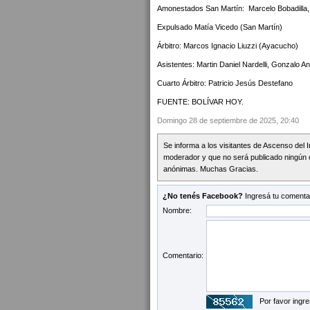
Amonestados San Martín: Marcelo Bobadilla,
Expulsado Matía Vicedo (San Martín)
Árbitro: Marcos Ignacio Liuzzi (Ayacucho)
Asistentes: Martin Daniel Nardelli, Gonzalo A
Cuarto Árbitro: Patricio Jesús Destefano
FUENTE: BOLÍVAR HOY.
Domingo 28 de septiembre de 2025, 20:40
Se informa a los visitantes de Ascenso del 
moderador y que no será publicado ningún 
anónimas. Muchas Gracias.
¿No tenés Facebook?
Ingresá tu comentar
Nombre:
Comentario:
Por favor ingre