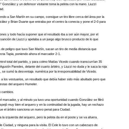
tu” González y un defensor visitante toma la pelota con la mano. Liuzzi
ad.
ndo a San Martín en su campo, consigue un tiro libre cerca del área por la
nzález y Brian Duarte que entraba por el centro la conecta y pone el 2-0 para
iones y todo hacía suponer que el resultado iba a ser aún mayor, por el
 sanción de Liuzzi y apelaba a un juego algo brusco producto de lo que
ada de peligro que tuvo San Martín, sacan un tiro de media distancia que
ecta Tapia, poniendo ahora el marcador 2-1.
ntrol total del partido, y para colmo Matías Vicedo cuando transcurrían 35
Agustín Paredes, delante del cuarto árbitro, y Liuzzi no duda y le saca la roja
s, se sumó la desventaja numérica por la irresponsabilidad de Vicedo.
s a los vestuarios, un resultado que debía haber sido más abultado pero que
estas del arquero Humeler.
n cambios.
 el marcador, y al minuto ya tuvo una oportunidad cuando González se filtró
spejó muy bien el arquero y en la continuidad de la jugada, hay un rechazo
que el árbitro sanciona un nuevo penal para Ciudad.
a la izquierda del arquero, pero la pelota da en el poste y se va afuera.
 Ciudad, y ninguna para la visita. El Cele lo tuvo con un cabezazo de