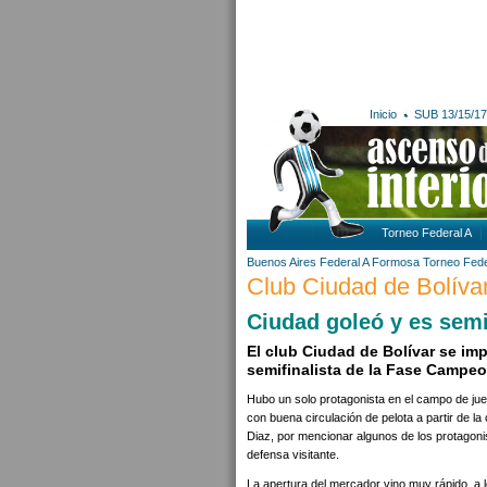
Inicio
SUB 13/15/17
Torneo Federal A
Buenos Aires
Federal A
Formosa
Torneo Fede
Club Ciudad de Bolívar
Ciudad goleó y es semi
El club Ciudad de Bolívar se im
semifinalista de la Fase Campeo
Hubo un solo protagonista en el campo de jue
con buena circulación de pelota a partir de la
Diaz, por mencionar algunos de los protagonis
defensa visitante.
La apertura del mercador vino muy rápido, a l