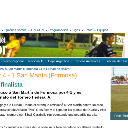
Quiénes somos
Gol A Gol
Programación
Ligas
Fotos
Equipos
Torneo Regional
Nacional B
Copa Argentina
Torneos Anteriores
Tribunal de Disci
ral A
San Martin (Formosa)
Club Ciudad de Bolívar
 4 - 1 San Martín (Formosa)
finalista
puso a San Martín de Formosa por 4-1 y es
nato del Torneo Federal A.
go y fue Ciudad. Desde el arranque arrinconó a San Martín contra su arco,
 creación de Arnaldo "Pitu" González y el jugo por las puntas de Duarte y Alex
tas, siempre con Khalil Caraballo representando una pesadilla para la
Foto: Bol
os 12 minutos a través de un penal muy bien ejecutado por Khalil Caraballo.