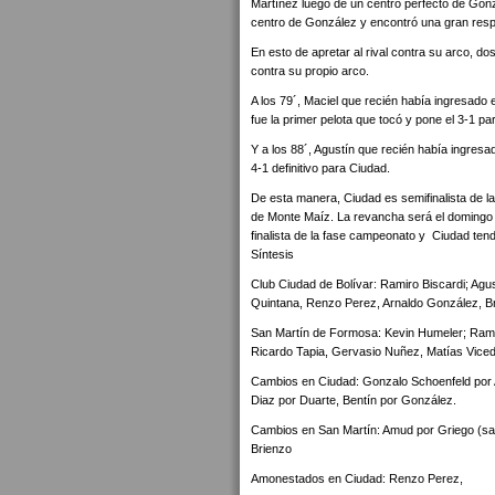
Martínez luego de un centro perfecto de Gon
centro de González y encontró una gran res
En esto de apretar al rival contra su arco, d
contra su propio arco.
A los 79´, Maciel que recién había ingresado 
fue la primer pelota que tocó y pone el 3-1 pa
Y a los 88´, Agustín que recién había ingresad
4-1 definitivo para Ciudad.
De esta manera, Ciudad es semifinalista de l
de Monte Maíz. La revancha será el domingo 
finalista de la fase campeonato y Ciudad tend
Síntesis
Club Ciudad de Bolívar: Ramiro Biscardi; Agu
Quintana, Renzo Perez, Arnaldo González, Bri
San Martín de Formosa: Kevin Humeler; Ramiro
Ricardo Tapia, Gervasio Nuñez, Matías Viced
Cambios en Ciudad: Gonzalo Schoenfeld por Al
Diaz por Duarte, Bentín por González.
Cambios en San Martín: Amud por Griego (sali
Brienzo
Amonestados en Ciudad: Renzo Perez,