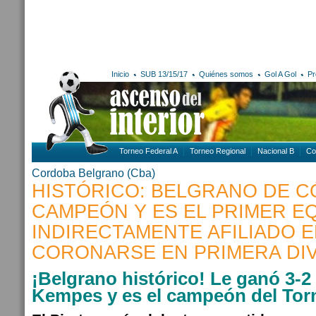
Inicio
SUB 13/15/17
Quiénes somos
Gol A Gol
Pr
Torneo Federal A
Torneo Regional
Nacional B
Co
Cordoba
Belgrano (Cba)
HISTÓRICO: BELGRANO DE 
CAMPEÓN Y ES EL PRIMER E
INDIRECTAMENTE AFILIADO 
CORONARSE EN PRIMERA DIV
¡Belgrano histórico! Le ganó 3-2 
Kempes y es el campeón del Tor