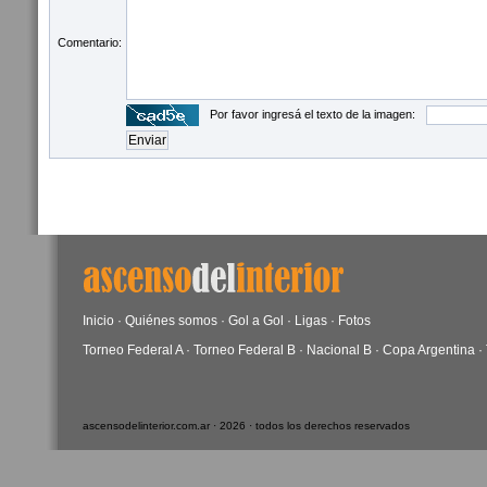
Comentario:
Por favor ingresá el texto de la imagen:
Inicio
·
Quiénes somos
·
Gol a Gol
·
Ligas
·
Fotos
Torneo Federal A
·
Torneo Federal B
·
Nacional B
·
Copa Argentina
·
ascensodelinterior.com.ar · 2026 · todos los derechos reservados