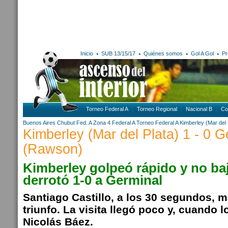
Inicio
SUB 13/15/17
Quiénes somos
Gol A Gol
Pr
Torneo Federal A
Torneo Regional
Nacional B
Co
Buenos Aires
Chubut
Fed. A Zona 4
Federal A
Torneo Federal A
Kimberley (Mar del 
Kimberley (Mar del Plata) 1 - 0 G
(Rawson)
Kimberley golpeó rápido y no baj
derrotó 1-0 a Germinal
Santiago Castillo, a los 30 segundos, m
triunfo. La visita llegó poco y, cuando 
Nicolás Báez.