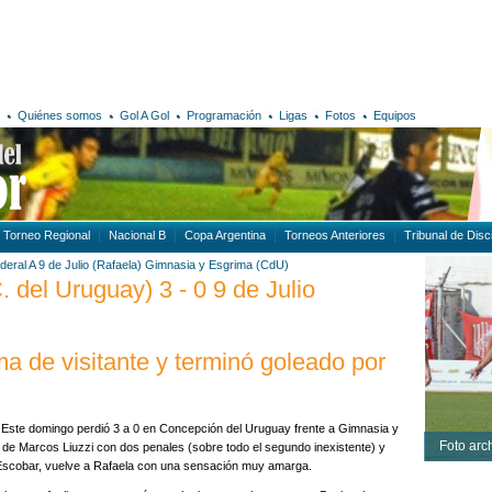
Quiénes somos
Gol A Gol
Programación
Ligas
Fotos
Equipos
Torneo Regional
Nacional B
Copa Argentina
Torneos Anteriores
Tribunal de Disci
deral A
9 de Julio (Rafaela)
Gimnasia y Esgrima (CdU)
 del Uruguay) 3 - 0 9 de Julio
rma de visitante y terminó goleado por
o. Este domingo perdió 3 a 0 en Concepción del Uruguay frente a Gimnasia y
Foto arc
 de Marcos Liuzzi con dos penales (sobre todo el segundo inexistente) y
y Escobar, vuelve a Rafaela con una sensación muy amarga.