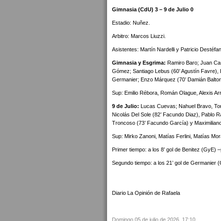
Gimnasia (CdU) 3 – 9 de Julio 0
Estadio: Nuñez.
Arbitro: Marcos Liuzzi.
Asistentes: Martín Nardelli y Patricio Destéfani
Gimnasia y Esgrima:
Ramiro Baro; Juan Cas
Gómez; Santiago Lebus (60’ Agustín Favre), 
Germanier; Enzo Márquez (70’ Damián Baltoré
Sup: Emilio Rébora, Román Olague, Alexis Arra
9 de Julio:
Lucas Cuevas; Nahuel Bravo, Tomá
Nicolás Del Sole (82’ Facundo Diaz), Pablo R
Troncoso (73’ Facundo García) y Maximiliano 
Sup: Mirko Zanoni, Matías Ferlini, Matías Mor
Primer tiempo: a los 8’ gol de Benitez (GyE) –
Segundo tiempo: a los 21’ gol de Germanier (
Diario La Opinión de Rafaela
Domingo 05 de julio de 2026, 17:10