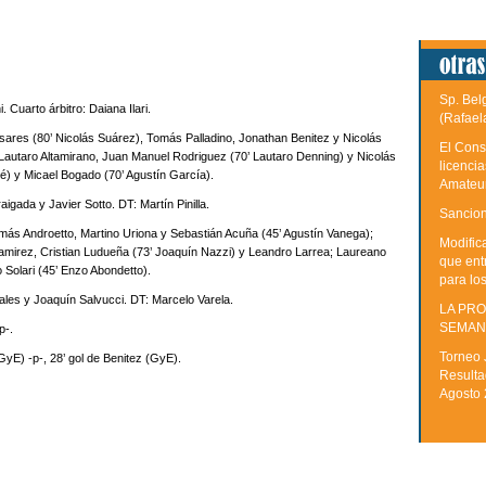
Sp. Bel
. Cuarto árbitro: Daiana Ilari.
(Rafael
ares (80’ Nicolás Suárez), Tomás Palladino, Jonathan Benitez y Nicolás
El Cons
Lautaro Altamirano, Juan Manuel Rodriguez (70’ Lautaro Denning) y Nicolás
licenci
) y Micael Bogado (70’ Agustín García).
Amateu
igada y Javier Sotto. DT: Martín Pinilla.
Sancion
s Androetto, Martino Uriona y Sebastián Acuña (45’ Agustín Vanega);
Modific
amirez, Cristian Ludueña (73’ Joaquín Nazzi) y Leandro Larrea; Laureano
que ent
Solari (45’ Enzo Abondetto).
para lo
ales y Joaquín Salvucci. DT: Marcelo Varela.
LA PRO
SEMAN
p-.
Torneo 
GyE) -p-, 28’ gol de Benitez (GyE).
Resulta
Agosto