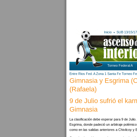
Inicio
SUB 13/15/17
Torneo Federal A
Entre Rios
Fed. A Zona 1
Santa Fe
Torneo Fe
Gimnasia y Esgrima (C.
(Rafaela)
9 de Julio sufrió el ka
Gimnasia
La clasificación debe esperar para 9 de Juli
Esgrima, donde padeció un arbitraje polémico
como en las salidas anteriores a Chivilcoy 