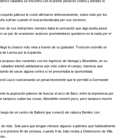
enco rafaelino se encontró con el primer penal en contra y Benitez lo
.
conjunto juliense le costó afirmarse defensivamente, sobre todo por los
ña sufrían cuando el rival profundizaba por sus sectores.
gunos de sus intérpretes siempre daba la sensación que algo podía pasar
 en un par de ocasiones avances prometedores quedaron en la nada por el
o llegó la chance más neta a través de su goleador. Troncoso estrelló un
 de Larrea por la izquierda.
a propuso dos variantes con los ingresos de Vanega y Abondetto, en su
to rafaelino intentó adelantarse aún más sobre el campo, mientras que
ratando de sacar alguna contra si se presentaba la oportunidad.
ció Liuzzi sancionando un penal inexistente que le permitió a Germanier
nte la aspiración juliense de buscar el arco de Baro, entre la impotencia por
de que tampoco salían las cosas. Abondetto mostró poco, pero tampoco mucho
8’ luego de un centro de Baltoré que conectó de cabeza Benitez con
.
te de más. Solo para que tengan minutos algunos suplentes que habitualmente
a el próximo fin de semana, cuando 9 de Julio reciba a Defensores de Villa
ión.