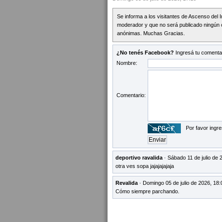
Se informa a los visitantes de Ascenso del 
moderador y que no será publicado ningún 
anónimas. Muchas Gracias.
¿No tenés Facebook?
Ingresá tu comentar
Nombre:
Comentario:
Por favor ingre
deportivo ravalida
· Sábado 11 de julio de 
otra ves sopa jajajajajaja
Revalida
· Domingo 05 de julio de 2026, 18:
Cómo siempre parchando.