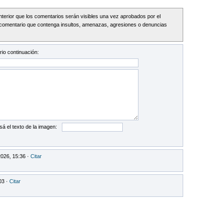
Interior que los comentarios serán visibles una vez aprobados por el
comentario que contenga insultos, amenazas, agresiones o denuncias
io continuación:
sá el texto de la imagen:
2026, 15:36 ·
Citar
03 ·
Citar