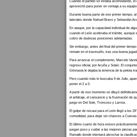
Cuando el partido se estaba acomodando, el el
aprovechó para poner en ventaja a su equipo
Durante buena parte de ese primer tiempo, al 
laterales donde Nahuel Bravo y Sebastián Acu
En ataque, por la capacidad individual de al
cuando el León aceleraba el trámite, aunque
cobro de dudosas posiciones adelantadas.
Sin embargo, antes del final del primer tiemp
remate en el travesaño, tras una buena jugada
Para arrancar el complemento, Marcelo Varel
regreso oficial, por Acuña y Solari. El conjun
Gimnasia le dejaba la tenencia de la pelota t
Pero cuando más lo buscaba 9 de Julio, apare
poner el 2 a 0.
A partir de ese momento se diluyó definitivame
el arbitraje, el cansancio y la frustración 
juego en Del Sole, Troncoso y Larrea.
El golpe de nocaut para el León llegó a los 2
comodidad, para dejar sin chances a Cuevas
El último cuarto de hora estuvo prácticamen
juegan poco y cuidar a las mejores piezas par
Ramallo donde intentará abrochar la clasificac