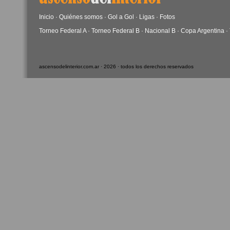
Inicio
·
Quiénes somos
·
Gol a Gol
·
Ligas
·
Fotos
Torneo Federal A
·
Torneo Federal B
·
Nacional B
·
Copa Argentina
·
ascensodelinterior.com.ar · 2026 · todos los derechos reservados