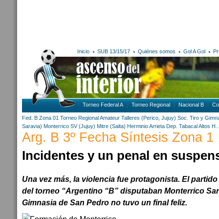
Inicio
SUB 13/15/17
Quiénes somos
Gol A Gol
Pr
Torneo Federal A
Torneo Regional
Nacional B
Co
Fed. B Zona 01
Torneo Regional Amateur
Talleres (Perico, Jujuy)
Soc. Tiro y Gimn
Saravia)
Monterrico SV (Jujuy)
Mitre (Salta)
Herminio Arrieta
Dep. Tabacal
Altos H.
Arg. B 3º Fecha Síntesis Zona 1
Incidentes y un penal en suspen
Una vez más, la violencia fue protagonista. El partido
del torneo “Argentino “B” disputaban Monterrico San 
Gimnasia de San Pedro no tuvo un final feliz.