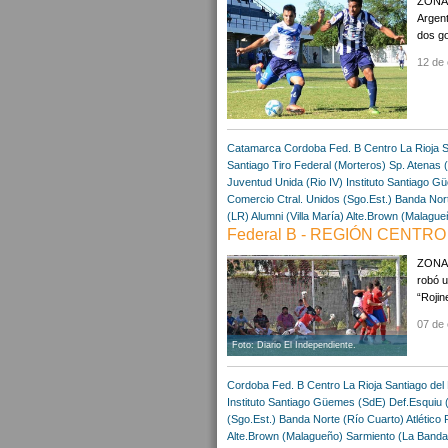
ZONA 
Argent
dos go
12 de 
Catamarca
Cordoba
Fed. B Centro
La Rioja
S
Santiago
Tiro Federal (Morteros)
Sp. Atenas 
Juventud Unida (Rio IV)
Instituto Santiago
Gü
Comercio Ctral. Unidos (Sgo.Est.)
Banda Nort
(LR)
Alumni (Villa María)
Alte.Brown (Malague
Federal B - REGIÓN CENTRO 
ZONA A
robó u
“Rojin
07 de 
Foto: Diario El Independiente.
Cordoba
Fed. B Centro
La Rioja
Santiago del
Instituto Santiago
Güemes (SdE)
Def.Esquiu 
(Sgo.Est.)
Banda Norte (Río Cuarto)
Atlético 
Alte.Brown (Malagueño)
Sarmiento (La Banda