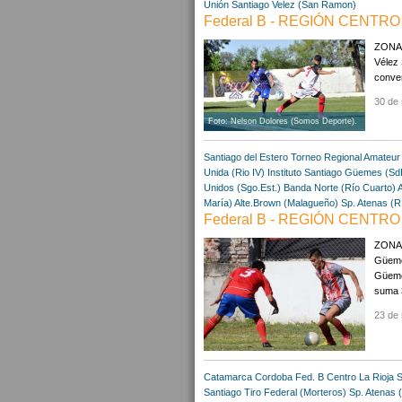
Unión Santiago
Velez (San Ramon)
Federal B - REGIÓN CENTRO 
ZONA A
Vélez 
conver
30 de 
Foto: Nelson Dolores (Somos Deporte).
Santiago del Estero
Torneo Regional Amateur
Unida (Rio IV)
Instituto Santiago
Güemes (Sd
Unidos (Sgo.Est.)
Banda Norte (Río Cuarto)
A
María)
Alte.Brown (Malagueño)
Sp. Atenas (R
Federal B - REGIÓN CENTRO 
ZONA A
Güemes
Güemes
suma 3
23 de 
Catamarca
Cordoba
Fed. B Centro
La Rioja
S
Santiago
Tiro Federal (Morteros)
Sp. Atenas 