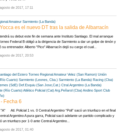
agosto de 2017, 17:11
gional Amateur
Sarmiento (La Banda)
cca es el nuevo DT tras la salida de Albarracín
tendrá su debut este fin de semana ante Instituto Santiago. El mal arranque
Torneo Federal B obligó a la dirigencia de Sarmiento a dar un golpe de timón y
 su entrenador. Alberto "Pico" Albarracín dejó su cargo el cual...
agosto de 2017, 20:53
antiago del Estero
Torneo Regional Amateur
Velez (San Ramon)
Unión
(Río Cuarto)
Sarmiento (Leones, Cba.)
Sarmiento (La Banda)
Racing (Cba)
emes (SdE)
Def.Esquiu (San Jose,Cat.)
Ctral.Argentino (La Banda)
e (Río Cuarto)
Atlético Policial (Cat)
Arg.Peñarol (Cba)
Andino Sport Club
ño)
- Fecha 6
A" Atl. Policial 1 vs. 0 Central Argentino “Poli” sacó un triunfazo en el final
entral Argentino A pura garra, Policial sacó adelante un partido complicado y
vó un triunfazo por 1-0 ante Central Argentino...
agosto de 2017, 01:40