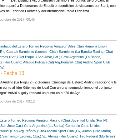
"A" Def. Esquiu 1 vs. 3 Central Argentino Tres puntos de oro Central
ino superó a Defensores de Esquiú en condición de visitantes por 3 a 1, con
les de Federico Fuentes y del interminable Pablo Ledesma. ...
octubre de 2017, 00:46
antiago del Estero
Torneo Regional Amateur
Velez (San Ramon)
Unión
(Río Cuarto)
Sarmiento (Leones, Cba.)
Sarmiento (La Banda)
Racing (Cba)
emes (SdE)
Def.Esquiu (San Jose,Cat.)
Ctral.Argentino (La Banda)
e (Río Cuarto)
Atlético Policial (Cat)
Arg.Peñarol (Cba)
Andino Sport Club
ño)
- Fecha 13
 Andino (La Rioja) 2 - 2 Guemes (Santiago del Estero) Andino reaccionó y le
n punto al líder Güemes de local Con un gran segundo tiempo, el conjunto
egro” volvió al gol y rescató un punto en el “20 de Ago...
octubre de 2017, 03:12
 Estero
Torneo Regional Amateur
Racing (Cba)
Juventud Unida (Rio IV)
(San Jose,Cat.)
Ctral.Argentino (La Banda)
Comercio Ctral. Unidos
Policial (Cat)
Arg.Peñarol (Cba)
Andino Sport Club (LR)
Alumni (Villa María)
)
Sarmiento (Leones, Cba.)
Sp. Atenas (Río Cuarto)
Tiro Federal (Morteros)