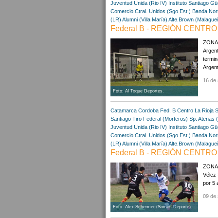
Juventud Unida (Rio IV)
Instituto Santiago
Gü
Comercio Ctral. Unidos (Sgo.Est.)
Banda Nort
(LR)
Alumni (Villa María)
Alte.Brown (Malague
Federal B - REGIÓN CENTRO 
ZONA A
Argent
termin
Argent
16 de 
Foto: Al Toque Deportes.
Catamarca
Cordoba
Fed. B Centro
La Rioja
S
Santiago
Tiro Federal (Morteros)
Sp. Atenas 
Juventud Unida (Rio IV)
Instituto Santiago
Gü
Comercio Ctral. Unidos (Sgo.Est.)
Banda Nort
(LR)
Alumni (Villa María)
Alte.Brown (Malague
Federal B - REGIÓN CENTRO 
ZONA A
Vélez 
por 5 
09 de 
Foto: Alex Schermer (Somos Deporte).