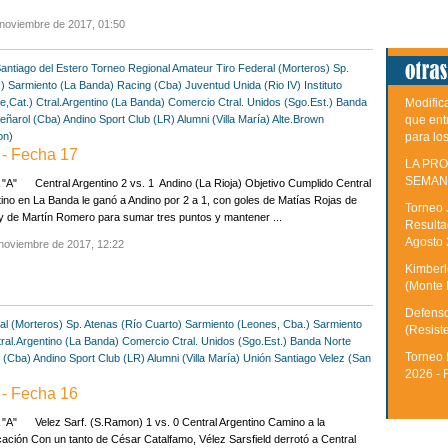
 noviembre de 2017, 01:50
antiago del Estero
Torneo Regional Amateur
Tiro Federal (Morteros)
Sp.
)
Sarmiento (La Banda)
Racing (Cba)
Juventud Unida (Rio IV)
Instituto
Modific
e,Cat.)
Ctral.Argentino (La Banda)
Comercio Ctral. Unidos (Sgo.Est.)
Banda
que ent
eñarol (Cba)
Andino Sport Club (LR)
Alumni (Villa María)
Alte.Brown
para lo
on)
- Fecha 17
LA PRO
SEMAN
A" Central Argentino 2 vs. 1 Andino (La Rioja) Objetivo Cumplido Central
ino en La Banda le ganó a Andino por 2 a 1, con goles de Matías Rojas de
Torneo 
y de Martín Romero para sumar tres puntos y mantener ...
Resulta
Agosto
noviembre de 2017, 12:22
Kimberle
(Monte 
Defenso
al (Morteros)
Sp. Atenas (Río Cuarto)
Sarmiento (Leones, Cba.)
Sarmiento
(Resist
ral.Argentino (La Banda)
Comercio Ctral. Unidos (Sgo.Est.)
Banda Norte
Torneo 
 (Cba)
Andino Sport Club (LR)
Alumni (Villa María)
Unión Santiago
Velez (San
2026 - 
- Fecha 16
"A" Velez Sarf. (S.Ramon) 1 vs. 0 Central Argentino Camino a la
icación Con un tanto de César Catalfamo, Vélez Sarsfield derrotó a Central