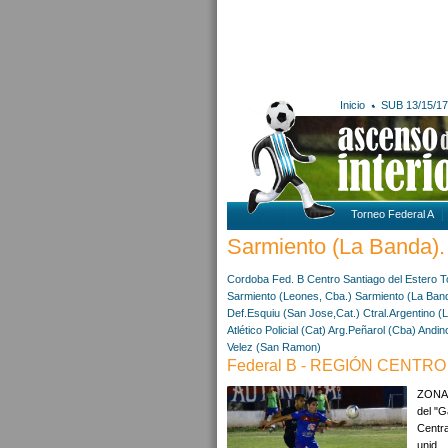
Inicio
SUB 13/15/17
Torneo Federal A
Sarmiento (La Banda). 
Cordoba
Fed. B Centro
Santiago del Estero
T
Sarmiento (Leones, Cba.)
Sarmiento (La Ban
Def.Esquiu (San Jose,Cat.)
Ctral.Argentino (
Atlético Policial (Cat)
Arg.Peñarol (Cba)
Andin
Velez (San Ramon)
Federal B - REGIÓN CENTRO 
ZONA A
del "
Centra
unid...