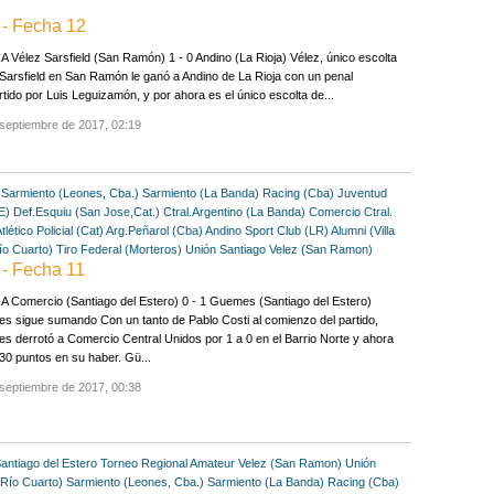
- Fecha 12
 Vélez Sarsfield (San Ramón) 1 - 0 Andino (La Rioja) Vélez, único escolta
Sarsfield en San Ramón le ganó a Andino de La Rioja con un penal
tido por Luis Leguizamón, y por ahora es el único escolta de...
septiembre de 2017, 02:19
Sarmiento (Leones, Cba.)
Sarmiento (La Banda)
Racing (Cba)
Juventud
E)
Def.Esquiu (San Jose,Cat.)
Ctral.Argentino (La Banda)
Comercio Ctral.
tlético Policial (Cat)
Arg.Peñarol (Cba)
Andino Sport Club (LR)
Alumni (Villa
ío Cuarto)
Tiro Federal (Morteros)
Unión Santiago
Velez (San Ramon)
- Fecha 11
 Comercio (Santiago del Estero) 0 - 1 Guemes (Santiago del Estero)
 sigue sumando Con un tanto de Pablo Costi al comienzo del partido,
 derrotó a Comercio Central Unidos por 1 a 0 en el Barrio Norte y ahora
0 puntos en su haber. Gü...
septiembre de 2017, 00:38
antiago del Estero
Torneo Regional Amateur
Velez (San Ramon)
Unión
(Río Cuarto)
Sarmiento (Leones, Cba.)
Sarmiento (La Banda)
Racing (Cba)