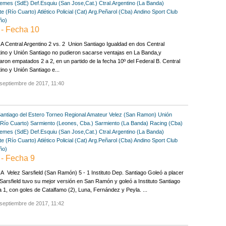
emes (SdE)
Def.Esquiu (San Jose,Cat.)
Ctral.Argentino (La Banda)
e (Río Cuarto)
Atlético Policial (Cat)
Arg.Peñarol (Cba)
Andino Sport Club
ño)
- Fecha 10
 Central Argentino 2 vs. 2 Union Santiago Igualdad en dos Central
ino y Unión Santiago no pudieron sacarse ventajas en La Banda,y
aron empatados 2 a 2, en un partido de la fecha 10º del Federal B. Central
ino y Unión Santiago e...
septiembre de 2017, 11:40
antiago del Estero
Torneo Regional Amateur
Velez (San Ramon)
Unión
(Río Cuarto)
Sarmiento (Leones, Cba.)
Sarmiento (La Banda)
Racing (Cba)
emes (SdE)
Def.Esquiu (San Jose,Cat.)
Ctral.Argentino (La Banda)
e (Río Cuarto)
Atlético Policial (Cat)
Arg.Peñarol (Cba)
Andino Sport Club
ño)
- Fecha 9
 Velez Sarsfield (San Ramón) 5 - 1 Instituto Dep. Santiago Goleó a placer
Sarsfield tuvo su mejor versión en San Ramón y goleó a Instituto Santiago
a 1, con goles de Catalfamo (2), Luna, Fernández y Peyla. ...
septiembre de 2017, 11:42