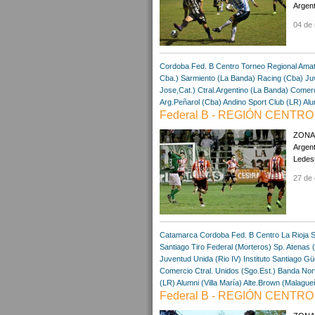
Argent
04 de
Cordoba
Fed. B Centro
Torneo Regional Ama
Cba.)
Sarmiento (La Banda)
Racing (Cba)
Ju
Jose,Cat.)
Ctral.Argentino (La Banda)
Comerci
Arg.Peñarol (Cba)
Andino Sport Club (LR)
Alu
Federal B - REGIÓN CENTRO 
ZONA "
Argent
Ledesm
27 de 
Catamarca
Cordoba
Fed. B Centro
La Rioja
S
Santiago
Tiro Federal (Morteros)
Sp. Atenas 
Juventud Unida (Rio IV)
Instituto Santiago
Gü
Comercio Ctral. Unidos (Sgo.Est.)
Banda Nort
(LR)
Alumni (Villa María)
Alte.Brown (Malague
Federal B - REGIÓN CENTRO 