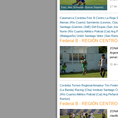
17 de
Foto: Alex Schermer (Somos Deporte).
Catamarca
Cordoba
Fed. B Centro
La Rioja
S
Atenas (Río Cuarto)
Sarmiento (Leones, Cba.
Santiago
Güemes (SdE)
Def.Esquiu (San Jos
Norte (Río Cuarto)
Atlético Policial (Cat)
Arg.P
(Malagueño)
Unión Santiago
Velez (San Ram
Federal B - REGIÓN CENTRO 
ZONA "
Argent
penal 
11 de 
Cordoba
Torneo Regional Amateur
Tiro Feder
(La Banda)
Racing (Cba)
Instituto Santiago
Ct
(Río Cuarto)
Atlético Policial (Cat)
Arg.Peñarol
Ramon)
Federal B - REGIÓN CENTRO 
ZONA 
clasif