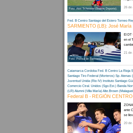
26 de 
Foto: Alex Schermer (Somos Deporte).
Fed. B Centro
Santiago del Estero
Torneo Re
SARMIENTO (LB): José María Yo
El DT 
en el 
cambió
21 de 
Foto: Prensa de Sarmiento.
Catamarca
Cordoba
Fed. B Centro
La Rioja
S
Santiago
Tiro Federal (Morteros)
Sp. Atenas 
Juventud Unida (Rio IV)
Instituto Santiago
Gü
Comercio Ctral. Unidos (Sgo.Est.)
Banda Nort
(LR)
Alumni (Villa María)
Alte.Brown (Malague
Federal B - REGIÓN CENTRO 
ZONA "
ante C
se lle
20 de 