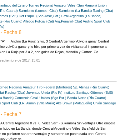
antiago del Estero
Torneo Regional Amateur
Velez (San Ramon)
Unión
(Río Cuarto)
Sarmiento (Leones, Cba.)
Sarmiento (La Banda)
Racing (Cba)
emes (SdE)
Def.Esquiu (San Jose,Cat.)
Ctral.Argentino (La Banda)
e (Río Cuarto)
Atlético Policial (Cat)
Arg.Peñarol (Cba)
Andino Sport Club
ño)
- Fecha 8
A" Andino (La Rioja) 2 vs. 3 Central Argentino Volvió a ganar Central
ino volvió a ganar y lo hizo por primera vez de visitante al imponerse a
 en La Rioja por 3 a 2, con goles de Rojas, Mancilla y Cortez. Ce...
septiembre de 2017, 13:01
orneo Regional Amateur
Tiro Federal (Morteros)
Sp. Atenas (Río Cuarto)
da)
Racing (Cba)
Juventud Unida (Rio IV)
Instituto Santiago
Güemes (SdE)
La Banda)
Comercio Ctral. Unidos (Sgo.Est.)
Banda Norte (Río Cuarto)
o Sport Club (LR)
Alumni (Villa María)
Alte.Brown (Malagueño)
Unión Santiago
- Fecha 7
 Central Argentino 0 vs. 0 Velez Sarf. (S.Ramon) Sin ventajas Otro empate
o hubo en La Banda, donde Central Argentino y Vélez Sarsfield de San
 no pudieron sacarse ventajas y sumaron un punto cada uno. Central
ino y Vélez de ...