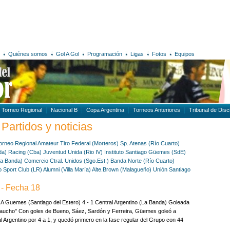
Quiénes somos
Gol A Gol
Programación
Ligas
Fotos
Equipos
Torneo Regional
Nacional B
Copa Argentina
Torneos Anteriores
Tribunal de Disci
Partidos y noticias
orneo Regional Amateur
Tiro Federal (Morteros)
Sp. Atenas (Río Cuarto)
da)
Racing (Cba)
Juventud Unida (Rio IV)
Instituto Santiago
Güemes (SdE)
La Banda)
Comercio Ctral. Unidos (Sgo.Est.)
Banda Norte (Río Cuarto)
o Sport Club (LR)
Alumni (Villa María)
Alte.Brown (Malagueño)
Unión Santiago
- Fecha 18
 Guemes (Santiago del Estero) 4 - 1 Central Argentino (La Banda) Goleada
Gaucho" Con goles de Bueno, Sáez, Sardón y Ferreira, Güemes goleó a
l Argentino por 4 a 1, y quedó primero en la fase regular del Grupo con 44