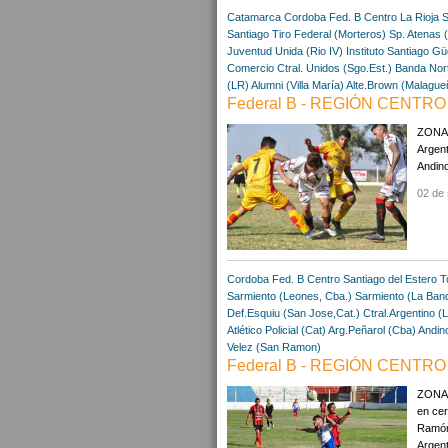
Catamarca
Cordoba
Fed. B Centro
La Rioja
S
Santiago
Tiro Federal (Morteros)
Sp. Atenas 
Juventud Unida (Rio IV)
Instituto Santiago
Gü
Comercio Ctral. Unidos (Sgo.Est.)
Banda Nort
(LR)
Alumni (Villa María)
Alte.Brown (Malague
Federal B - REGIÓN CENTRO 
ZONA "
Argent
Andino
02 de 
Cordoba
Fed. B Centro
Santiago del Estero
T
Sarmiento (Leones, Cba.)
Sarmiento (La Ban
Def.Esquiu (San Jose,Cat.)
Ctral.Argentino (
Atlético Policial (Cat)
Arg.Peñarol (Cba)
Andin
Velez (San Ramon)
Federal B - REGIÓN CENTRO 
ZONA A
en cer
Ramón
Argent