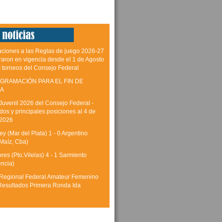
aciones a las Reglas de juego 2026-27
raron en vigencia desde el 1 de Agosto
s torneos del Consejo Federal
GRAMACIÓN PARA EL FIN DE
A
Juvenil 2026 del Consejo Federal -
dos y principales posiciones al 4 de
 2026
y (Mar del Plata) 1 - 0 Argentino
Maíz, Cba)
res (Pto.Vilelas) 4 - 1 Sarmiento
encia)
Regional Federal Amateur Femenino
Resultados Primera Ronda Ida