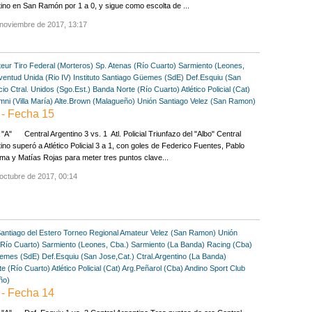
ino en San Ramón por 1 a 0, y sigue como escolta de ...
 noviembre de 2017, 13:17
teur
Tiro Federal (Morteros)
Sp. Atenas (Río Cuarto)
Sarmiento (Leones,
ventud Unida (Rio IV)
Instituto Santiago
Güemes (SdE)
Def.Esquiu (San
o Ctral. Unidos (Sgo.Est.)
Banda Norte (Río Cuarto)
Atlético Policial (Cat)
mni (Villa María)
Alte.Brown (Malagueño)
Unión Santiago
Velez (San Ramon)
- Fecha 15
A" Central Argentino 3 vs. 1 Atl. Policial Triunfazo del "Albo" Central
ino superó a Atlético Policial 3 a 1, con goles de Federico Fuentes, Pablo
a y Matías Rojas para meter tres puntos clave...
octubre de 2017, 00:14
antiago del Estero
Torneo Regional Amateur
Velez (San Ramon)
Unión
(Río Cuarto)
Sarmiento (Leones, Cba.)
Sarmiento (La Banda)
Racing (Cba)
emes (SdE)
Def.Esquiu (San Jose,Cat.)
Ctral.Argentino (La Banda)
e (Río Cuarto)
Atlético Policial (Cat)
Arg.Peñarol (Cba)
Andino Sport Club
ño)
- Fecha 14