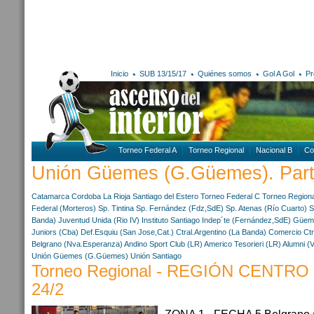
Inicio
SUB 13/15/17
Quiénes somos
Gol A Gol
Pr
Torneo Federal A
Torneo Regional
Nacional B
Co
Unión Güemes (G.Güemes). Parti
Catamarca
Cordoba
La Rioja
Santiago del Estero
Torneo Federal C
Torneo Regiona
Federal (Morteros)
Sp. Tintina
Sp. Fernández (Fdz,SdE)
Sp. Atenas (Río Cuarto)
S
Banda)
Juventud Unida (Rio IV)
Instituto Santiago
Indep´te (Fernández,SdE)
Güem
Juniors (Cba)
Def.Esquiu (San Jose,Cat.)
Ctral.Argentino (La Banda)
Comercio Ctra
Belgrano (Nva.Esperanza)
Andino Sport Club (LR)
Americo Tesorieri (LR)
Alumni (V
Unión Güemes (G.Güemes)
Unión Santiago
Torneo Regional - REGIÓN CENTRO - 
24/2