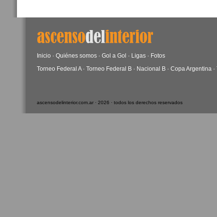
Inicio
·
Quiénes somos
·
Gol a Gol
·
Ligas
·
Fotos
Torneo Federal A
·
Torneo Federal B
·
Nacional B
·
Copa Argentina
·
ascensodelinterior.com.ar · 2026 · todos los derechos reservados