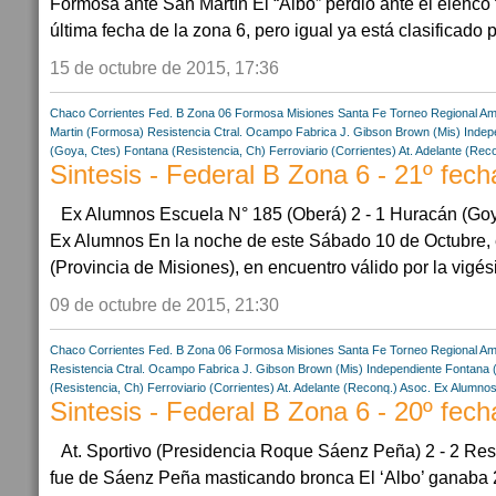
Formosa ante San Martín El “Albo” perdió ante el elenco 
última fecha de la zona 6, pero igual ya está clasificado p
15 de octubre de 2015, 17:36
Chaco
Corrientes
Fed. B Zona 06
Formosa
Misiones
Santa Fe
Torneo Regional Am
Martin (Formosa)
Resistencia Ctral.
Ocampo Fabrica
J. Gibson Brown (Mis)
Indep
(Goya, Ctes)
Fontana (Resistencia, Ch)
Ferroviario (Corrientes)
At. Adelante (Rec
Sintesis - Federal B Zona 6 - 21º fech
Ex Alumnos Escuela N° 185 (Oberá) 2 - 1 Huracán (G
Ex Alumnos En la noche de este Sábado 10 de Octubre, 
(Provincia de Misiones), en encuentro válido por la vigés
09 de octubre de 2015, 21:30
Chaco
Corrientes
Fed. B Zona 06
Formosa
Misiones
Santa Fe
Torneo Regional Am
Resistencia Ctral.
Ocampo Fabrica
J. Gibson Brown (Mis)
Independiente Fontana 
(Resistencia, Ch)
Ferroviario (Corrientes)
At. Adelante (Reconq.)
Asoc. Ex Alumnos
Sintesis - Federal B Zona 6 - 20º fech
At. Sportivo (Presidencia Roque Sáenz Peña) 2 - 2 Res
fue de Sáenz Peña masticando bronca El ‘Albo’ ganaba 2 