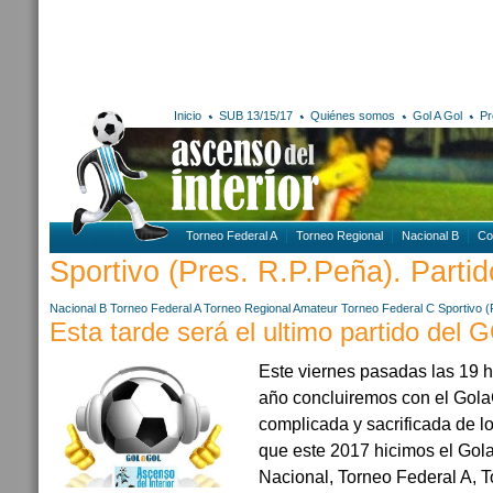
Inicio
SUB 13/15/17
Quiénes somos
Gol A Gol
Pr
Torneo Federal A
Torneo Regional
Nacional B
Co
Sportivo (Pres. R.P.Peña). Partid
Nacional B
Torneo Federal A
Torneo Regional Amateur
Torneo Federal C
Sportivo (
Esta tarde será el ultimo partido de
Este viernes pasadas las 19 hs
año concluiremos con el Gol
complicada y sacrificada de 
que este 2017 hicimos el Gola
Nacional, Torneo Federal A, 