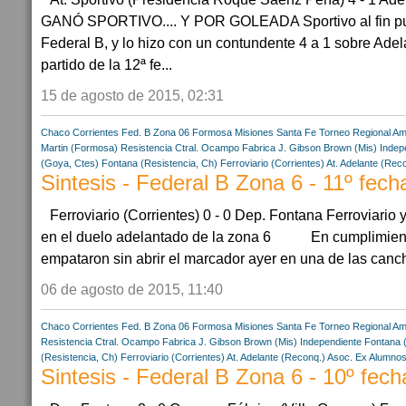
GANÓ SPORTIVO.... Y POR GOLEADA Sportivo al fin pudo 
Federal B, y lo hizo con un contundente 4 a 1 sobre Ade
partido de la 12ª fe...
15 de agosto de 2015, 02:31
Chaco
Corrientes
Fed. B Zona 06
Formosa
Misiones
Santa Fe
Torneo Regional Am
Martin (Formosa)
Resistencia Ctral.
Ocampo Fabrica
J. Gibson Brown (Mis)
Indep
(Goya, Ctes)
Fontana (Resistencia, Ch)
Ferroviario (Corrientes)
At. Adelante (Rec
Sintesis - Federal B Zona 6 - 11º fech
Ferroviario (Corrientes) 0 - 0 Dep. Fontana Ferroviari
en el duelo adelantado de la zona 6 En cumplimient
empataron sin abrir el marcador ayer en una de las canch
06 de agosto de 2015, 11:40
Chaco
Corrientes
Fed. B Zona 06
Formosa
Misiones
Santa Fe
Torneo Regional Am
Resistencia Ctral.
Ocampo Fabrica
J. Gibson Brown (Mis)
Independiente Fontana 
(Resistencia, Ch)
Ferroviario (Corrientes)
At. Adelante (Reconq.)
Asoc. Ex Alumnos
Sintesis - Federal B Zona 6 - 10º fech