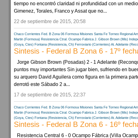
tiempo no encontró claridad ni profundidad con un medi
Gimenez, Torales, Franco y Assat que no...
22 de septiembre de 2015, 20:58
Chaco
Corrientes
Fed. B Zona 06
Formosa
Misiones
Santa Fe
Torneo Regional Am
Martin (Formosa)
Resistencia Ctral.
Ocampo Fabrica
J. Gibson Brown (Mis)
Indep
(Goya, Ctes)
Fontana (Resistencia, Ch)
Ferroviario (Corrientes)
At. Adelante (Rec
Sintesis - Federal B Zona 6 - 17º fech
Jorge Gibson Brown (Posadas) 2 - 1 Adelante (Reconq
puntos muy importantes Sin jugar bien, sufriendo en buen
su arquero David Aguilera como figura en la primera par
derrotó este Sábado 2 a...
17 de septiembre de 2015, 22:37
Chaco
Corrientes
Fed. B Zona 06
Formosa
Misiones
Santa Fe
Torneo Regional Am
Martin (Formosa)
Resistencia Ctral.
Ocampo Fabrica
J. Gibson Brown (Mis)
Indep
(Goya, Ctes)
Fontana (Resistencia, Ch)
Ferroviario (Corrientes)
At. Adelante (Rec
Sintesis - Federal B Zona 6 - 16º fech
Resistencia Central 6 - 0 Ocampo Fábrica (Villa Ocamp