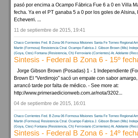
pasó por encima a Ocampo Fábrica Fue 6 a 0 en Villa Mar
fecha. Ya en el PT ganaba 5 a 0 por los goles de Alsina, K
Echeverri. ...
11 de septiembre de 2015, 19:41
Chaco
Corrientes
Fed. B Zona 06
Formosa
Misiones
Santa Fe
Torneo Regional Am
Martin (Formosa)
Resistencia Ctral.
Ocampo Fabrica
J. Gibson Brown (Mis)
Indep
(Goya, Ctes)
Fontana (Resistencia, Ch)
Ferroviario (Corrientes)
At. Adelante (Rec
Sintesis - Federal B Zona 6 - 15º fech
Jorge Gibson Brown (Posadas) 1 - 1 Independiente (Fo
Brown El “Verdirrojo” sacó un empate con sabor amargo,
arrancó tarde por falta de médico. - See more at:
http://www.primeraedicionweb.com.ar/nota/3202...
04 de septiembre de 2015, 16:01
Chaco
Corrientes
Fed. B Zona 06
Formosa
Misiones
Santa Fe
Torneo Regional Am
Martin (Formosa)
Resistencia Ctral.
Ocampo Fabrica
J. Gibson Brown (Mis)
Indep
(Goya, Ctes)
Fontana (Resistencia, Ch)
Ferroviario (Corrientes)
At. Adelante (Rec
Sintesis - Federal B Zona 6 - 14º fech