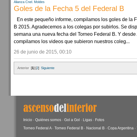
Alianza Cnel. Moldes
Goles de la Fecha 5 del Federal B
En este pequeño informe, compilamos los goles de la 
B 2015. Agradecemos a los colegas por subirlos. Se disp
semana una nueva fecha del Torneo Federal B. Y desde A
compilamos los videos que subieron nuestros coleg...
26 de junio de 2015, 00:10
Anterior
[
1
] [
2
]
Siguiente
Inicio
·
Quiénes somos
·
Gol a Gol
·
Ligas
·
Fotos
Torneo Federal A
·
Torneo Federal B
·
Nacional B
·
Copa Argentina
·