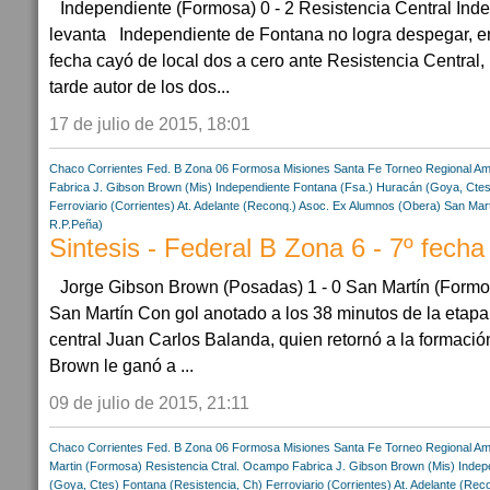
Independiente (Formosa) 0 - 2 Resistencia Central In
levanta Independiente de Fontana no logra despegar, en
fecha cayó de local dos a cero ante Resistencia Central,
tarde autor de los dos...
17 de julio de 2015, 18:01
Chaco
Corrientes
Fed. B Zona 06
Formosa
Misiones
Santa Fe
Torneo Regional Am
Fabrica
J. Gibson Brown (Mis)
Independiente Fontana (Fsa.)
Huracán (Goya, Ctes
Ferroviario (Corrientes)
At. Adelante (Reconq.)
Asoc. Ex Alumnos (Obera)
San Mar
R.P.Peña)
Sintesis - Federal B Zona 6 - 7º fecha
Jorge Gibson Brown (Posadas) 1 - 0 San Martín (Formos
San Martín Con gol anotado a los 38 minutos de la etapa 
central Juan Carlos Balanda, quien retornó a la formación
Brown le ganó a ...
09 de julio de 2015, 21:11
Chaco
Corrientes
Fed. B Zona 06
Formosa
Misiones
Santa Fe
Torneo Regional Am
Martin (Formosa)
Resistencia Ctral.
Ocampo Fabrica
J. Gibson Brown (Mis)
Indep
(Goya, Ctes)
Fontana (Resistencia, Ch)
Ferroviario (Corrientes)
At. Adelante (Rec