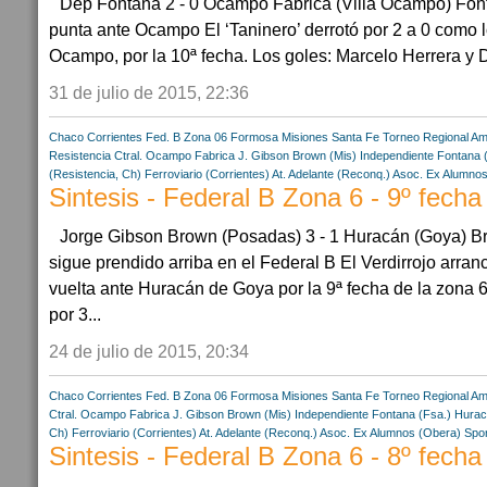
Dep Fontana 2 - 0 Ocampo Fábrica (Villa Ocampo) Fontan
punta ante Ocampo El ‘Taninero’ derrotó por 2 a 0 como l
Ocampo, por la 10ª fecha. Los goles: Marcelo Herrera y Da
31 de julio de 2015, 22:36
Chaco
Corrientes
Fed. B Zona 06
Formosa
Misiones
Santa Fe
Torneo Regional Am
Resistencia Ctral.
Ocampo Fabrica
J. Gibson Brown (Mis)
Independiente Fontana 
(Resistencia, Ch)
Ferroviario (Corrientes)
At. Adelante (Reconq.)
Asoc. Ex Alumnos
Sintesis - Federal B Zona 6 - 9º fecha
Jorge Gibson Brown (Posadas) 3 - 1 Huracán (Goya) 
sigue prendido arriba en el Federal B El Verdirrojo arran
vuelta ante Huracán de Goya por la 9ª fecha de la zona 6
por 3...
24 de julio de 2015, 20:34
Chaco
Corrientes
Fed. B Zona 06
Formosa
Misiones
Santa Fe
Torneo Regional Am
Ctral.
Ocampo Fabrica
J. Gibson Brown (Mis)
Independiente Fontana (Fsa.)
Hurac
Ch)
Ferroviario (Corrientes)
At. Adelante (Reconq.)
Asoc. Ex Alumnos (Obera)
Spor
Sintesis - Federal B Zona 6 - 8º fecha