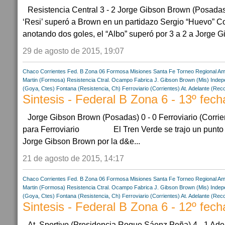
Resistencia Central 3 - 2 Jorge Gibson Brown (Posad
‘Resi’ superó a Brown en un partidazo Sergio “Huevo” Cor
anotando dos goles, el “Albo” superó por 3 a 2 a Jorge G
29 de agosto de 2015, 19:07
Chaco
Corrientes
Fed. B Zona 06
Formosa
Misiones
Santa Fe
Torneo Regional Am
Martin (Formosa)
Resistencia Ctral.
Ocampo Fabrica
J. Gibson Brown (Mis)
Indep
(Goya, Ctes)
Fontana (Resistencia, Ch)
Ferroviario (Corrientes)
At. Adelante (Rec
Sintesis - Federal B Zona 6 - 13º fech
Jorge Gibson Brown (Posadas) 0 - 0 Ferroviario (Corrie
para Ferroviario El Tren Verde se trajo un punto d
Jorge Gibson Brown por la d&e...
21 de agosto de 2015, 14:17
Chaco
Corrientes
Fed. B Zona 06
Formosa
Misiones
Santa Fe
Torneo Regional Am
Martin (Formosa)
Resistencia Ctral.
Ocampo Fabrica
J. Gibson Brown (Mis)
Indep
(Goya, Ctes)
Fontana (Resistencia, Ch)
Ferroviario (Corrientes)
At. Adelante (Rec
Sintesis - Federal B Zona 6 - 12º fech
At. Sportivo (Presidencia Roque Sáenz Peña) 4 - 1 Ade