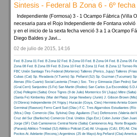
Sintesis - Federal B Zona 6 - 6º fecha
Independiente (Formosa) 3 - 1 Ocampo Fábrica (Villa 
necesaria para el Rojo Independiente de Fontana volvió a
y en el inicio de la sexta fecha venció 3 a 1 a Ocampo F
Diego Baldes y Javi...
02 de julio de 2015, 14:16
Fed. B Zona 01
Fed. B Zona 02
Fed. B Zona 03
Fed. B Zona 04
Fed. B Zona 05
Fe
Zona 08
Fed. B Zona 09
Fed. B Zona 10
Fed. B Zona 11
Fed. B Zona 12
Torneo Re
FBC
Unión Santiago
Tiro Federal (Morteros)
Talleres (Perico, Jujuy)
Talleres (Frias
Cubas (Cat)
Sp. Rivadavia (V.Tuerto)
Sp. Peñarol (SJ)
Sp. Guzman (Tucuman)
Sp
Atenas (Río Cuarto)
Social Lastenia (Tman.)
Soc. Tiro y Gimnasia (San Pedro)
Sar
(Gral.Cerri)
Sanjustino (S.Fe)
San Martin (Rodeo)
San Carlos (La Escondida)
S.D.
(Cba)
Pellegrini (Salta)
Once Tigres (9 de Julio)
Monterrico SV (Jujuy)
Mitre (Salta)
(Santa Fe)
Kimberley (Mar del Plata)
Jorge Newbery (Junin)
J. Gibson Brown (Mis
(V.Obrera)
Independiente (H.Yrigoy.)
Huracán (Goya, Ctes)
Herminio Arrieta
Güem
Germinal (Rawson)
Ferro Carril Sud (Olav.)
F.C. Tres Algarrobos
Estudiantes (Río
(Mza.)
Dep. Comercio (Sta. Sylvina)
Dep. Aguilares (Tuc)
Defensores (Valeria del 
Cruz del Sur (Bariloche)
Comercio Ctral. Unidos (Sgo.Est.)
Colon Junior (San Juan
Jorge (SF)
Club Camioneros
Central Norte (Salta)
Camioneros Arg. Norte
Bragado
(Paraná)
Atlético Trinidad (SJ)
Atlético Policial (Cat)
Atl. Uruguay (CdU, ER)
Atl. Chi
Pocitos
At. Adelante (Reconq.)
Argentinos (25 de Mayo)
Arg.Peñarol (Cba)
America 