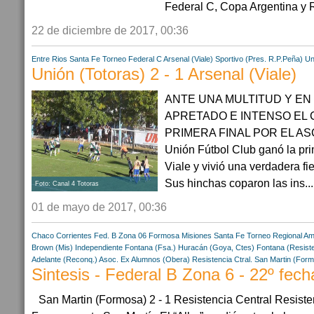
Federal C, Copa Argentina y R
22 de diciembre de 2017, 00:36
Entre Rios
Santa Fe
Torneo Federal C
Arsenal (Viale)
Sportivo (Pres. R.P.Peña)
Un
Unión (Totoras) 2 - 1 Arsenal (Viale)
ANTE UNA MULTITUD Y EN
APRETADO E INTENSO EL 
PRIMERA FINAL POR EL A
Unión Fútbol Club ganó la pri
Viale y vivió una verdadera fi
Sus hinchas coparon las ins...
Foto: Canal 4 Totoras
01 de mayo de 2017, 00:36
Chaco
Corrientes
Fed. B Zona 06
Formosa
Misiones
Santa Fe
Torneo Regional Am
Brown (Mis)
Independiente Fontana (Fsa.)
Huracán (Goya, Ctes)
Fontana (Resiste
Adelante (Reconq.)
Asoc. Ex Alumnos (Obera)
Resistencia Ctral.
San Martin (For
Sintesis - Federal B Zona 6 - 22º fech
San Martin (Formosa) 2 - 1 Resistencia Central Resiste