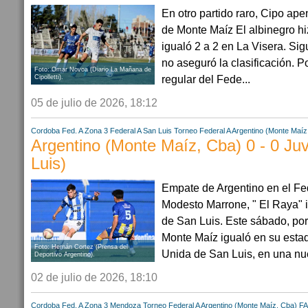
En otro partido raro, Cipo ap
de Monte Maíz El albinegro hi
igualó 2 a 2 en La Visera. Si
no aseguró la clasificación. Po
Foto: Omar Novoa (Diario La Mañana de
regular del Fede...
Cipolletti).
05 de julio de 2026, 18:12
Cordoba
Fed. A Zona 3
Federal A
San Luis
Torneo Federal A
Argentino (Monte Maíz
Argentino (Monte Maíz, Cba) 0 - 0 Ju
Luis)
Empate de Argentino en el Fed
Modesto Marrone, " El Raya" 
de San Luis. Este sábado, por
Monte Maíz igualó en su estad
Foto: Hernán Cortez (Prensa del
Unida de San Luis, en una nue
Deportivo Argentino).
02 de julio de 2026, 18:10
Cordoba
Fed. A Zona 3
Mendoza
Torneo Federal A
Argentino (Monte Maíz, Cba)
FA