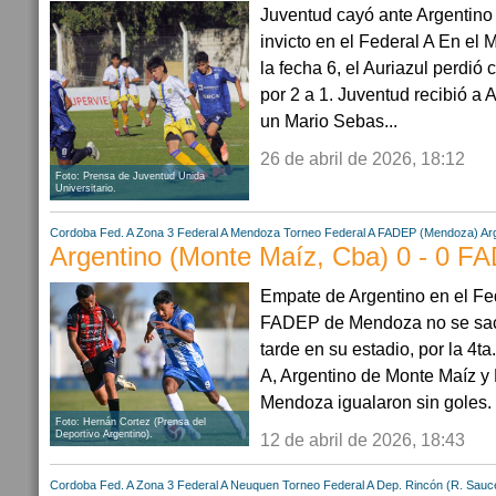
Juventud cayó ante Argentino 
invicto en el Federal A En el 
la fecha 6, el Auriazul perdió
por 2 a 1. Juventud recibió a
un Mario Sebas...
26 de abril de 2026, 18:12
Foto: Prensa de Juventud Unida
Universitario.
Cordoba
Fed. A Zona 3
Federal A
Mendoza
Torneo Federal A
FADEP (Mendoza)
Ar
Argentino (Monte Maíz, Cba) 0 - 0 
Empate de Argentino en el Fed
FADEP de Mendoza no se saca
tarde en su estadio, por la 4ta
A, Argentino de Monte Maíz y
Mendoza igualaron sin goles. L
Foto: Hernán Cortez (Prensa del
Deportivo Argentino).
12 de abril de 2026, 18:43
Cordoba
Fed. A Zona 3
Federal A
Neuquen
Torneo Federal A
Dep. Rincón (R. Sauc