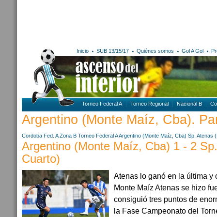
Inicio
SUB 13/15/17
Quiénes somos
Gol A Gol
Pr
Torneo Federal A
Torneo Regional
Nacional B
Co
Argentino (Monte Maíz, Cba). Par
Cordoba
Fed. A Zona B
Torneo Federal A
Argentino (Monte Maíz, Cba)
Sp. Atenas 
Argentino (Monte Maíz, Cba) 1 - 2 Sp
Cuarto)
Atenas lo ganó en la última y 
Monte Maíz Atenas se hizo fu
consiguió tres puntos de enor
la Fase Campeonato del Torne