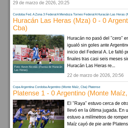
29 de marzo de 2026, 20:25
Cordoba
Fed. A Zona 3
Federal A
Mendoza
Torneo Federal A
Huracán Las Heras (
Huracán Las Heras (Mza) 0 - 0 Argent
Cba)
Huracán no pasó del "cero" e
igualó sin goles ante Argenti
inicio del Federal A. Le faltó 
finales tras casi seis meses si
Huracán Las Heras re...
Foto: Kevin Nicolás (Prensa de Huracán
Las Heras).
22 de marzo de 2026, 20:56
Copa Argentina
Cordoba
Argentino (Monte Maíz, Cba)
Platense
Platense 1 - 0 Argentino (Monte Maíz
El "Raya" estuvo cerca de otr
llevó en la última jugada. En
estuvo a milímetros de rompe
Maíz cayó de pie ante Platens