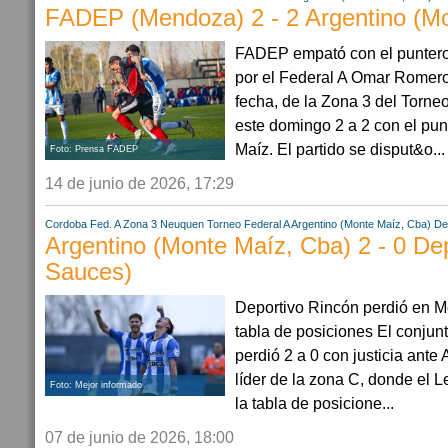
FADEP (Mendoza) 2 - 2 Argentino (M
FADEP empató con el puntero
por el Federal A Omar Romer
fecha, de la Zona 3 del Torn
este domingo 2 a 2 con el pu
Maíz. El partido se disput&o...
Foto: Prensa FADEP
14 de junio de 2026, 17:29
Cordoba
Fed. A Zona 3
Neuquen
Torneo Federal A
Argentino (Monte Maíz, Cba)
De
Argentino (Monte Maíz, Cba) 2 - 0 De
Sauces)
Deportivo Rincón perdió en M
tabla de posiciones El conju
perdió 2 a 0 con justicia ante
líder de la zona C, donde el L
Foto: Mejor informado
la tabla de posicione...
07 de junio de 2026, 18:00