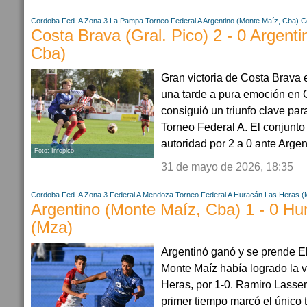
Cordoba
Fed. A Zona 3
La Pampa
Torneo Federal A
Argentino (Monte Maíz, Cba)
C
Costa Brava (Gral. Pico) 2 - 0 Argent
Cba)
Gran victoria de Costa Brav
una tarde a pura emoción en 
consiguió un triunfo clave par
Torneo Federal A. El conjun
autoridad por 2 a 0 ante Argen
Foto: Infopico
31 de mayo de 2026, 18:35
Cordoba
Fed. A Zona 3
Federal A
Mendoza
Torneo Federal A
Huracán Las Heras (
Argentino (Monte Maíz, Cba) 1 - 0 H
(Mza)
Argentinó ganó y se prende E
Monte Maíz había logrado la v
Heras, por 1-0. Ramiro Lasser
primer tiempo marcó el único t