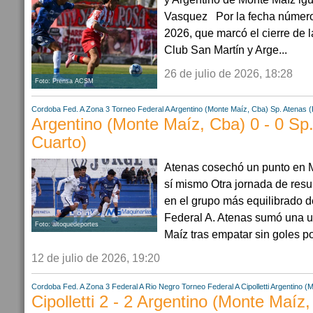
Vasquez Por la fecha número
2026, que marcó el cierre de la
Club San Martín y Arge...
26 de julio de 2026, 18:28
Foto: Prensa ACSM
Cordoba
Fed. A Zona 3
Torneo Federal A
Argentino (Monte Maíz, Cba)
Sp. Atenas (
Argentino (Monte Maíz, Cba) 0 - 0 Sp
Cuarto)
Atenas cosechó un punto en 
sí mismo Otra jornada de resu
en el grupo más equilibrado de
Federal A. Atenas sumó una u
Foto: altoquedeportes
Maíz tras empatar sin goles por
12 de julio de 2026, 19:20
Cordoba
Fed. A Zona 3
Federal A
Rio Negro
Torneo Federal A
Cipolletti
Argentino (
Cipolletti 2 - 2 Argentino (Monte Maíz