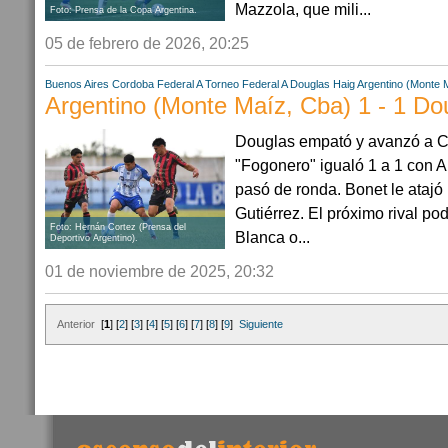
Mazzola, que mili...
Foto: Prensa de la Copa Argentina.
05 de febrero de 2026, 20:25
Buenos Aires
Cordoba
Federal A
Torneo Federal A
Douglas Haig
Argentino (Monte 
Argentino (Monte Maíz, Cba) 1 - 1 Do
Douglas empató y avanzó a Cu
"Fogonero" igualó 1 a 1 con 
pasó de ronda. Bonet le atajó
Gutiérrez. El próximo rival po
Foto: Hernán Cortez (Prensa del
Blanca o...
Deportivo Argentino).
01 de noviembre de 2025, 20:32
Anterior
[
1
] [
2
] [
3
] [
4
] [
5
] [
6
] [
7
] [
8
] [
9
]
Siguiente