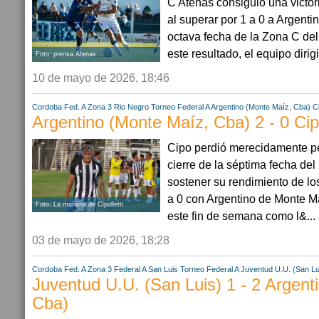
C Atenas consiguió una victor
al superar por 1 a 0 a Argenti
octava fecha de la Zona C de
este resultado, el equipo dirig
Foto: prensa Atenas
10 de mayo de 2026, 18:46
Cordoba
Fed. A Zona 3
Rio Negro
Torneo Federal A
Argentino (Monte Maíz, Cba)
Ci
Argentino (Monte Maíz, Cba) 2 - 0 Cipo
Cipo perdió merecidamente pe
cierre de la séptima fecha de
sostener su rendimiento de los
a 0 con Argentino de Monte Ma
Foto: La mañana de Cipolletti
este fin de semana como l&...
03 de mayo de 2026, 18:28
Cordoba
Fed. A Zona 3
Federal A
San Luis
Torneo Federal A
Juventud U.U. (San Lu
Juventud U.U. (San Luis) 1 - 2 Argent
Cba)