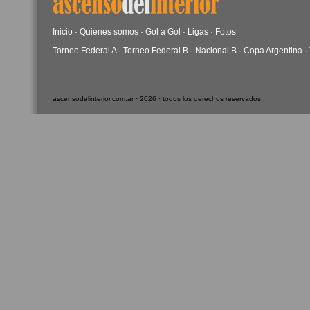
Inicio
·
Quiénes somos
·
Gol a Gol
·
Ligas
·
Fotos
Torneo Federal A
·
Torneo Federal B
·
Nacional B
·
Copa Argentina
·
ascensodelinterior.com.ar · 2026 · todos los derechos reservados