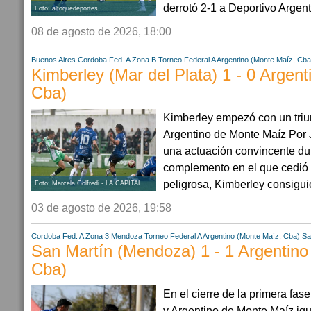
derrotó 2-1 a Deportivo Argenti
Foto: altoquedeportes
08 de agosto de 2026, 18:00
Buenos Aires
Cordoba
Fed. A Zona B
Torneo Federal A
Argentino (Monte Maíz, Cba
Kimberley (Mar del Plata) 1 - 0 Argen
Cba)
Kimberley empezó con un triun
Argentino de Monte Maíz Por
una actuación convincente dur
complemento en el que cedió l
peligrosa, Kimberley consiguió 
Foto: Marcela Golfredi - LA CAPITAL
03 de agosto de 2026, 19:58
Cordoba
Fed. A Zona 3
Mendoza
Torneo Federal A
Argentino (Monte Maíz, Cba)
Sa
San Martín (Mendoza) 1 - 1 Argentino
Cba)
En el cierre de la primera fas
y Argentino de Monte Maíz igu