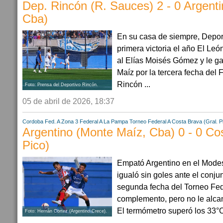
Dep. Rincón (R. Sauces) 2 - 0 Argent
Cba)
En su casa de siempre, Depor
primera victoria el año El Leó
al Elías Moisés Gómez y le g
Maíz por la tercera fecha del 
Rincón ...
Foto: Prensa del Deportivo Rincón.
05 de abril de 2026, 18:37
Cordoba
Fed. A Zona 3
Federal A
La Pampa
Torneo Federal A
Costa Brava (Gral. P
Argentino (Monte Maíz, Cba) 0 - 0 Cos
Pico)
Empató Argentino en el Mode
igualó sin goles ante el conj
segunda fecha del Torneo Fed
complemento, pero no le alcan
El termómetro superó los 33°C 
Foto: Hernán Cortez (Argentino Crece).