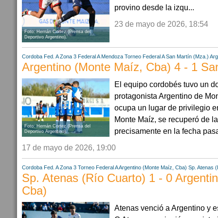
provino desde la izqu...
23 de mayo de 2026, 18:54
Foto: Hernán Cortez (Prensa del
Deportivo Argentino).
Cordoba
Fed. A Zona 3
Federal A
Mendoza
Torneo Federal A
San Martín (Mza.)
Arg
Argentino (Monte Maíz, Cba) 4 - 1 Sa
El equipo cordobés tuvo un d
protagonista Argentino de Mon
ocupa un lugar de privilegio e
Monte Maíz, se recuperó de la 
Foto: Hernán Cortez (Prensa del
precisamente en la fecha pasad
Deportivo Argentino).
17 de mayo de 2026, 19:00
Cordoba
Fed. A Zona 3
Torneo Federal A
Argentino (Monte Maíz, Cba)
Sp. Atenas (
Sp. Atenas (Río Cuarto) 1 - 0 Argenti
Cba)
Atenas venció a Argentino y e