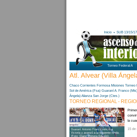
Inicio
SUB 13/15/17
Torneo Federal A
Atl. Alvear (Villa Ángel
Chaco
Corrientes
Formosa
Misiones
Torneo 
Sol de América (Fsa)
Guaraní A. Franco (Mis
Ángela)
Alianza San Jorge (Ctes.)
TORNEO REGIONAL - REGIO
Prime
convir
la cua
15 de 
Guaraní Antonio Franco venció a
Victoria y avanzó a la siguiente ronda.
(Foto: Diario Primera Edición).