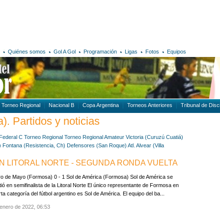
Quiénes somos
Gol A Gol
Programación
Ligas
Fotos
Equipos
Torneo Regional
Nacional B
Copa Argentina
Torneos Anteriores
Tribunal de Disci
a). Partidos y noticias
Federal C
Torneo Regional
Torneo Regional Amateur
Victoria (Curuzú Cuatiá)
)
Fontana (Resistencia, Ch)
Defensores (San Roque)
Atl. Alvear (Villa
N LITORAL NORTE - SEGUNDA RONDA VUELTA
ro de Mayo (Formosa) 0 - 1 Sol de América (Formosa) Sol de América se
tió en semifinalista de la Litoral Norte El único representante de Formosa en
rta categoría del fútbol argentino es Sol de América. El equipo del ba...
enero de 2022, 06:53