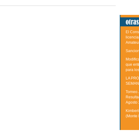
El Cons
licenci
Amateu
Sancion
Modific
que ent
para lo
LA PRO
SEMAN
Torneo 
Resulta
Agosto
Kimberle
(Monte 