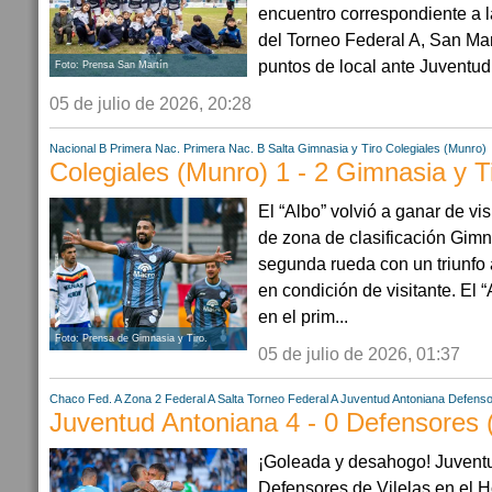
encuentro correspondiente a l
del Torneo Federal A, San Mar
puntos de local ante Juventud 
Foto: Prensa San Martín
05 de julio de 2026, 20:28
Nacional B
Primera Nac.
Primera Nac. B
Salta
Gimnasia y Tiro
Colegiales (Munro)
Colegiales (Munro) 1 - 2 Gimnasia y T
El “Albo” volvió a ganar de vi
de zona de clasificación Gimna
segunda rueda con un triunfo 
en condición de visitante. El 
en el prim...
Foto: Prensa de Gimnasia y Tiro.
05 de julio de 2026, 01:37
Chaco
Fed. A Zona 2
Federal A
Salta
Torneo Federal A
Juventud Antoniana
Defensor
Juventud Antoniana 4 - 0 Defensores (
¡Goleada y desahogo! Juventu
Defensores de Vilelas en el H