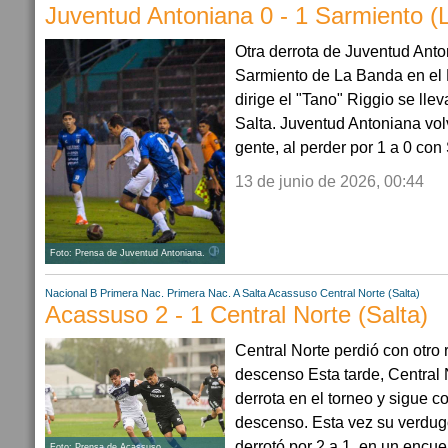
Juventud Antoniana 0 - 1 Sarmiento (
Otra derrota de Juventud Anto
Sarmiento de La Banda en el 
dirige el "Tano" Riggio se lle
Salta. Juventud Antoniana vol
gente, al perder por 1 a 0 con
13 de junio de 2026, 00:44
Foto: Prensa de Juventud Antoniana.
Nacional B
Primera Nac.
Primera Nac. A
Salta
Acassuso
Central Norte (Salta)
Acassuso 2 - 1 Central Norte (Salta)
Central Norte perdió con otro r
descenso Esta tarde, Central 
derrota en el torneo y sigue 
descenso. Esta vez su verdug
derrotó por 2 a 1, en un encue
Foto: Prensa de Acassuso.