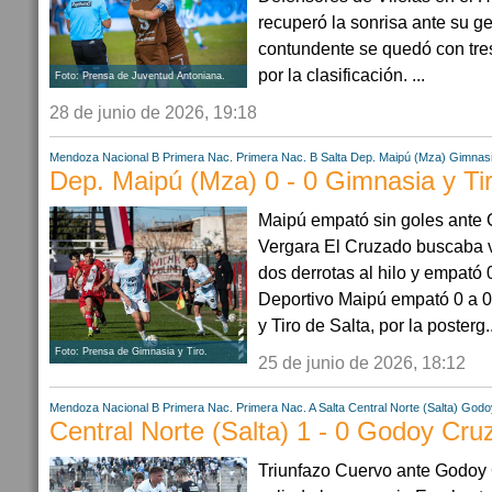
recuperó la sonrisa ante su g
contundente se quedó con tres
por la clasificación. ...
Foto: Prensa de Juventud Antoniana.
28 de junio de 2026, 19:18
Mendoza
Nacional B
Primera Nac.
Primera Nac. B
Salta
Dep. Maipú (Mza)
Gimnasi
Dep. Maipú (Mza) 0 - 0 Gimnasia y Ti
Maipú empató sin goles ante G
Vergara El Cruzado buscaba v
dos derrotas al hilo y empató 0
Deportivo Maipú empató 0 a 0
y Tiro de Salta, por la posterg..
Foto: Prensa de Gimnasia y Tiro.
25 de junio de 2026, 18:12
Mendoza
Nacional B
Primera Nac.
Primera Nac. A
Salta
Central Norte (Salta)
Godo
Central Norte (Salta) 1 - 0 Godoy Cru
Triunfazo Cuervo ante Godoy