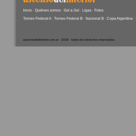
Inicio
·
Quiénes somos
·
Gol a Gol
·
Ligas
·
Fotos
Torneo Federal A
·
Torneo Federal B
·
Nacional B
·
Copa Argentina
·
ascensodelinterior.com.ar · 2026 · todos los derechos reservados