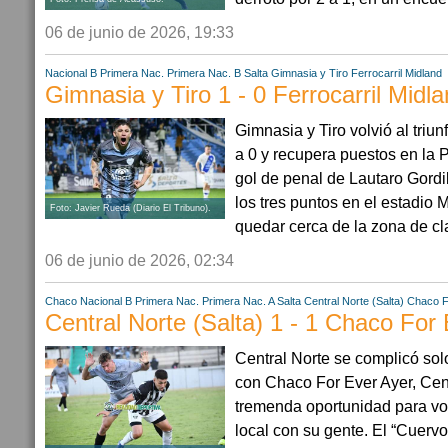
06 de junio de 2026, 19:33
Nacional B
Primera Nac.
Primera Nac. B
Salta
Gimnasia y Tiro
Ferrocarril Midland
Gimnasia y Tiro 1 - 0 Ferrocarril Midl
Gimnasia y Tiro volvió al triun
a 0 y recupera puestos en la
gol de penal de Lautaro Gordi
los tres puntos en el estadio 
Foto: Javier Rueda (Diario El Tribuno).
quedar cerca de la zona de clas
06 de junio de 2026, 02:34
Chaco
Nacional B
Primera Nac.
Primera Nac. A
Salta
Central Norte (Salta)
Chaco F
Central Norte (Salta) 1 - 1 Chaco For
Central Norte se complicó sol
con Chaco For Ever Ayer, Cen
tremenda oportunidad para vol
local con su gente. El “Cuer