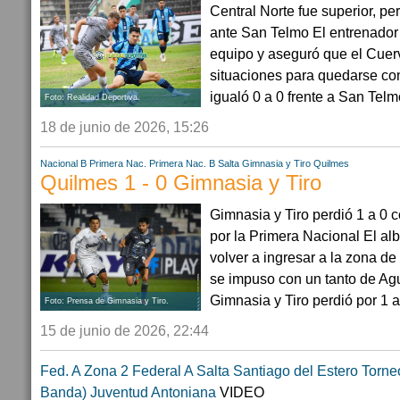
Central Norte fue superior, pe
ante San Telmo El entrenador 
equipo y aseguró que el Cuer
situaciones para quedarse con 
igualó 0 a 0 frente a San Telmo
Foto: Realidad Deportiva.
18 de junio de 2026, 15:26
Nacional B
Primera Nac.
Primera Nac. B
Salta
Gimnasia y Tiro
Quilmes
Quilmes 1 - 0 Gimnasia y Tiro
Gimnasia y Tiro perdió 1 a 0 c
por la Primera Nacional El al
volver a ingresar a la zona de 
se impuso con un tanto de Agu
Gimnasia y Tiro perdió por 1 a.
Foto: Prensa de Gimnasia y Tiro.
15 de junio de 2026, 22:44
Fed. A Zona 2
Federal A
Salta
Santiago del Estero
Torne
Banda)
Juventud Antoniana
VIDEO