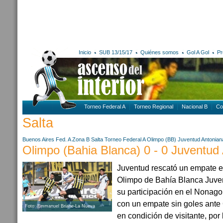
Inicio
SUB 13/15/17
Quiénes somos
Gol A Gol
Pr
Torneo Federal A
Torneo Regional
Nacional B
Co
Salta
Buenos Aires
Fed. A Zona B
Salta
Torneo Federal A
Olimpo (BB)
Juventud Antonian
Olimpo (Bahia Blanca) 0 - 0 Juventud
Juventud rescató un empate en
Olimpo de Bahía Blanca Juv
su participación en el Nonago
con un empate sin goles ante
Foto: Emmanuel Briane-La Nueva
en condición de visitante, por l