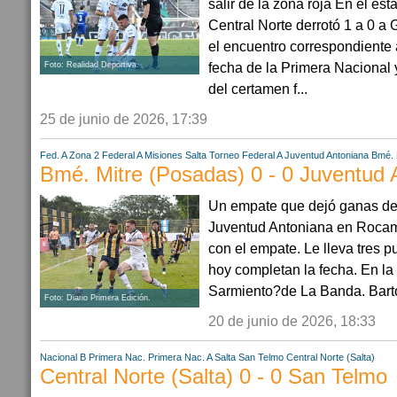
salir de la zona roja En el es
Central Norte derrotó 1 a 0 
el encuentro correspondiente 
fecha de la Primera Nacional 
Foto: Realidad Deportiva.
del certamen f...
25 de junio de 2026, 17:39
Fed. A Zona 2
Federal A
Misiones
Salta
Torneo Federal A
Juventud Antoniana
Bmé. 
Bmé. Mitre (Posadas) 0 - 0 Juventud 
Un empate que dejó ganas de
Juventud Antoniana en Rocam
con el empate. Le lleva tres p
hoy completan la fecha. En la 
Sarmiento?de La Banda. Barto
Foto: Diario Primera Edición.
20 de junio de 2026, 18:33
Nacional B
Primera Nac.
Primera Nac. A
Salta
San Telmo
Central Norte (Salta)
Central Norte (Salta) 0 - 0 San Telmo