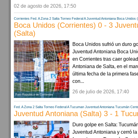
02 de agosto de 2026, 17:50
Corrientes
Fed. A Zona 2
Salta
Torneo Federal A
Juventud Antoniana
Boca Unidos 
Boca Unidos (Corrientes) 0 - 3 Juven
(Salta)
Boca Unidos sufrió un duro g
Juventud Antoniana Boca Unid
en Corrientes tras caer golea
Antoniana de Salta, en el mar
última fecha de la primera fas
con...
26 de julio de 2026, 17:40
Foto Republica de Corrientes
Fed. A Zona 2
Salta
Torneo Federal A
Tucuman
Juventud Antoniana
Tucumán Centr
Juventud Antoniana (Salta) 3 - 1 Tuc
Duro golpe en Salta: Tucumán
Juventud Antoniana y cerró la