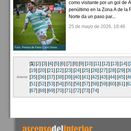
como visitante por un gol de
penúltimo en la Zona A de la 
Norte da un paso par...
25 de mayo de 2026, 18:46
Foto: Prensa de Ferro Carril Oeste.
[
1
] [
2
] [
3
] [
4
] [
5
] [
6
] [
7
] [
8
] [
9
] [
10
] [
11
] [
12
] [
13
] [
14
] [
[
19
] [
20
] [
21
] [
22
] [
23
] [
24
] [
25
] [
26
] [
27
] [
28
] [
29
] [
3
[
35
] [
36
] [
37
] [
38
] [
39
] [
40
] [
41
] [
42
] [
43
] [
44
] [
45
] [
4
Anterior
[
51
] [
52
] [
53
] [
54
] [
55
] [
56
] [
57
] [
58
] [
59
] [
60
] [
61
] [
6
[
67
] [
68
] [
69
] [
70
] [
71
] [
72
] [
73
] [
74
]