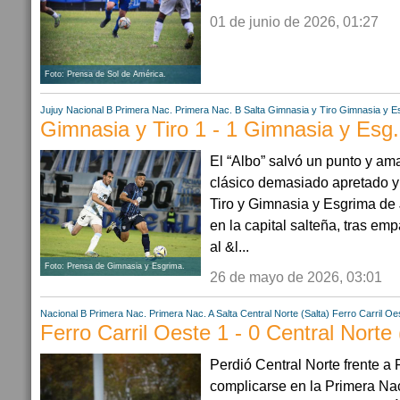
01 de junio de 2026, 01:27
Foto: Prensa de Sol de América.
Jujuy
Nacional B
Primera Nac.
Primera Nac. B
Salta
Gimnasia y Tiro
Gimnasia y Es
Gimnasia y Tiro 1 - 1 Gimnasia y Esg.
El “Albo” salvó un punto y am
clásico demasiado apretado y
Tiro y Gimnasia y Esgrima de 
en la capital salteña, tras em
al &l...
Foto: Prensa de Gimnasia y Esgrima.
26 de mayo de 2026, 03:01
Nacional B
Primera Nac.
Primera Nac. A
Salta
Central Norte (Salta)
Ferro Carril Oe
Ferro Carril Oeste 1 - 0 Central Norte 
Perdió Central Norte frente a 
complicarse en la Primera Na