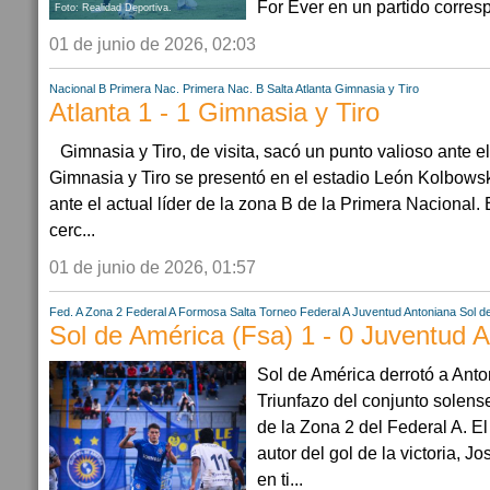
For Ever en un partido corresp
Foto: Realidad Deportiva.
01 de junio de 2026, 02:03
Nacional B
Primera Nac.
Primera Nac. B
Salta
Atlanta
Gimnasia y Tiro
Atlanta 1 - 1 Gimnasia y Tiro
Gimnasia y Tiro, de visita, sacó un punto valioso ante el 
Gimnasia y Tiro se presentó en el estadio León Kolbows
ante el actual líder de la zona B de la Primera Nacional.
cerc...
01 de junio de 2026, 01:57
Fed. A Zona 2
Federal A
Formosa
Salta
Torneo Federal A
Juventud Antoniana
Sol d
Sol de América (Fsa) 1 - 0 Juventud 
Sol de América derrotó a Anton
Triunfazo del conjunto solens
de la Zona 2 del Federal A. 
autor del gol de la victoria, 
en ti...