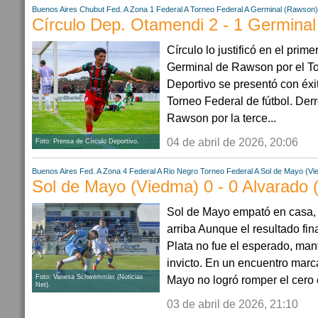
Buenos Aires
Chubut
Fed. A Zona 1
Federal A
Torneo Federal A
Germinal (Rawson)
Círculo Dep. Otamendi 2 - 1 Germina
Círculo lo justificó en el pri
Germinal de Rawson por el To
Deportivo se presentó con éxit
Torneo Federal de fútbol. Der
Rawson por la terce...
04 de abril de 2026, 20:06
Foto: Prensa de Círculo Deportivo.
Buenos Aires
Fed. A Zona 4
Federal A
Rio Negro
Torneo Federal A
Sol de Mayo (Vi
Sol de Mayo (Viedma) 0 - 0 Alvarado
Sol de Mayo empató en casa, 
arriba Aunque el resultado fin
Plata no fue el esperado, man
invicto. En un encuentro marc
Foto: Vanesa Schwemmler (Noticias
Mayo no logró romper el cero 
Net).
03 de abril de 2026, 21:10