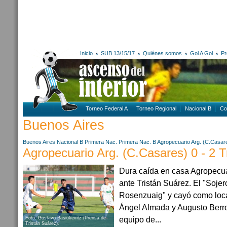
Inicio
SUB 13/15/17
Quiénes somos
Gol A Gol
Pr
Torneo Federal A
Torneo Regional
Nacional B
Co
Buenos Aires
Buenos Aires
Nacional B
Primera Nac.
Primera Nac. B
Agropecuario Arg. (C.Casar
Agropecuario Arg. (C.Casares) 0 - 2 T
Dura caída en casa Agropecua
ante Tristán Suárez. El "Sojer
Rosenzuaig" y cayó como loca
Ángel Almada y Augusto Berr
equipo de...
Foto: Gustavo Basiukevitz (Prensa de
Tristán Suárez).