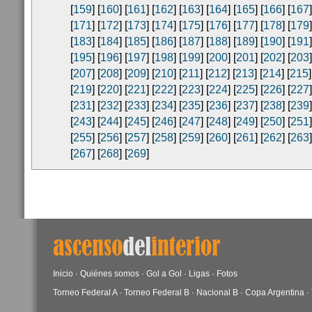
[
159
] [
160
] [
161
] [
162
] [
163
] [
164
] [
165
] [
166
] [
167
]
[
171
] [
172
] [
173
] [
174
] [
175
] [
176
] [
177
] [
178
] [
179
]
[
183
] [
184
] [
185
] [
186
] [
187
] [
188
] [
189
] [
190
] [
191
]
[
195
] [
196
] [
197
] [
198
] [
199
] [
200
] [
201
] [
202
] [
203
]
[
207
] [
208
] [
209
] [
210
] [
211
] [
212
] [
213
] [
214
] [
215
]
[
219
] [
220
] [
221
] [
222
] [
223
] [
224
] [
225
] [
226
] [
227
]
[
231
] [
232
] [
233
] [
234
] [
235
] [
236
] [
237
] [
238
] [
239
]
[
243
] [
244
] [
245
] [
246
] [
247
] [
248
] [
249
] [
250
] [
251
]
[
255
] [
256
] [
257
] [
258
] [
259
] [
260
] [
261
] [
262
] [
263
]
[
267
] [
268
] [
269
]
Inicio
·
Quiénes somos
·
Gol a Gol
·
Ligas
·
Fotos
Torneo Federal A
·
Torneo Federal B
·
Nacional B
·
Copa Argentina
·