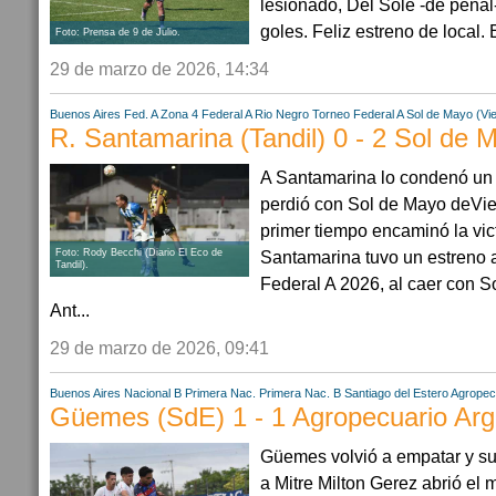
lesionado, Del Sole -de penal-
goles. Feliz estreno de local. E
Foto: Prensa de 9 de Julio.
29 de marzo de 2026, 14:34
Buenos Aires
Fed. A Zona 4
Federal A
Rio Negro
Torneo Federal A
Sol de Mayo (Vi
R. Santamarina (Tandil) 0 - 2 Sol de
A Santamarina lo condenó un 
perdió con Sol de Mayo deVie
primer tiempo encaminó la vict
Foto: Rody Becchi (Diario El Eco de
Santamarina tuvo un estreno 
Tandil).
Federal A 2026, al caer con S
Ant...
29 de marzo de 2026, 09:41
Buenos Aires
Nacional B
Primera Nac.
Primera Nac. B
Santiago del Estero
Agropec
Güemes (SdE) 1 - 1 Agropecuario Arg
Güemes volvió a empatar y su
a Mitre Milton Gerez abrió el