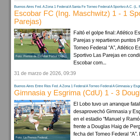
Buenos Aires
Fed. A Zona 1
Federal A
Santa Fe
Torneo Federal A
Sportivo A.C. (L. 
Escobar FC (Ing. Maschwitz) 1 - 1 Spo
Parejas)
Faltó el golpe final: Atlético
Parejas y repartieron puntos 
Torneo Federal “A”, Atlético E
Sportivo Las Parejas en condic
Foto: Prensa de Escobar Fútbol Club.
Escobar com...
31 de marzo de 2026, 09:39
Buenos Aires
Entre Rios
Fed. A Zona 1
Federal A
Torneo Federal A
Gimnasia y Esg
Gimnasia y Esgrima (CdU) 1 - 3 Doug
El Lobo tuvo un arranque fata
desaprovechó Gimnasia y Esgr
en el estadio “Manuel y Ramó
frente a Douglas Haig de Per
fecha del Torneo Federal “A”. E
Foto: La Prensa Federal.