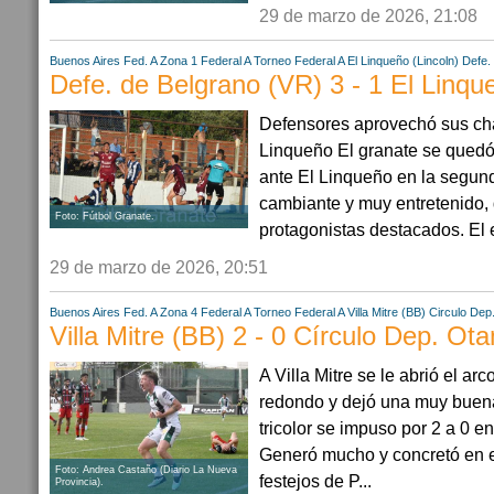
29 de marzo de 2026, 21:08
Buenos Aires
Fed. A Zona 1
Federal A
Torneo Federal A
El Linqueño (Lincoln)
Defe.
Defe. de Belgrano (VR) 3 - 1 El Linque
Defensores aprovechó sus cha
Linqueño El granate se quedó 
ante El Linqueño en la segund
cambiante y muy entretenido,
Foto: Fútbol Granate.
protagonistas destacados. El e
29 de marzo de 2026, 20:51
Buenos Aires
Fed. A Zona 4
Federal A
Torneo Federal A
Villa Mitre (BB)
Circulo Dep
Villa Mitre (BB) 2 - 0 Círculo Dep. Ot
A Villa Mitre se le abrió el arco
redondo y dejó una muy buena
tricolor se impuso por 2 a 0 en
Generó mucho y concretó en 
Foto: Andrea Castaño (Diario La Nueva
festejos de P...
Provincia).