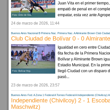
Juan Vita en el primer tiempo
empató de penal en el compl
empatar, esta vez ante Agrope
Foto: Grito de Gol.
24 de marzo de 2026, 11:44
Buenos Aires
Nacional B
Primera Nac.
Primera Nac. A
Almirante Brown
Club Ciudad
Club Ciudad de Bolívar 0 - 0 Almirant
Igualdad en cero entre Ciudad
6ta fecha de la Primera Nacio
Bolívar y Almirante Brown igua
Estadio Municipal. En la prime
llegó Ciudad con un disparo 
Foto: Bolívar Hoy.
pasó...
23 de marzo de 2026, 23:57
Buenos Aires
Fed. A Zona 1
Federal A
Torneo Federal A
Independiente (Chivilcoy)
A
Independiente (Chivilcoy) 2 - 1 Escoba
Maschwitz)