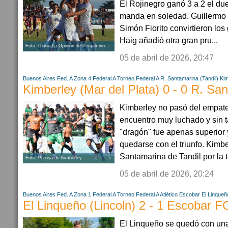
El Rojinegro ganó 3 a 2 el due
manda en soledad. Guillermo 
Simón Fiorito convirtieron los
Haig añadió otra gran pru...
Foto: Diario La Opinión de Pergamino.
05 de abril de 2026, 20:47
Buenos Aires
Fed. A Zona 4
Federal A
Torneo Federal A
R. Santamarina (Tandil)
Kim
Kimberley (Mar del Plata) 0 - 0 R. San
Kimberley no pasó del empat
encuentro muy luchado y sin t
"dragón" fue apenas superior
quedarse con el triunfo. Kimbe
Santamarina de Tandil por la t
Foto: Prensa de Kimberley.
05 de abril de 2026, 20:24
Buenos Aires
Fed. A Zona 1
Federal A
Torneo Federal A
Atlético Escobar
El Linqueñ
El Linqueño (Lincoln) 2 - 1 Escobar F
El Linqueño se quedó con una 