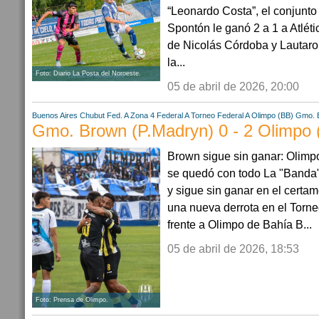
“Leonardo Costa”, el conjunto 
Spontón le ganó 2 a 1 a Atlét
de Nicolás Córdoba y Lautaro
la...
Foto: Diario La Posta del Noroeste.
05 de abril de 2026, 20:00
Buenos Aires
Chubut
Fed. A Zona 4
Federal A
Torneo Federal A
Olimpo (BB)
Gmo. 
Gmo. Brown (P.Madryn) 0 - 2 Olimpo 
Brown sigue sin ganar: Olimpo
se quedó con todo La "Banda
y sigue sin ganar en el certa
una nueva derrota en el Torne
frente a Olimpo de Bahía B...
05 de abril de 2026, 18:53
Foto: Prensa de Olimpo.