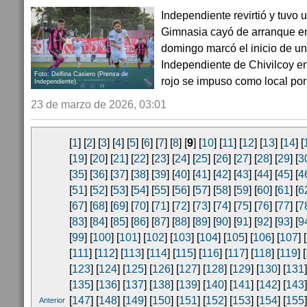
Independiente revirtió y tuvo un
Gimnasia cayó de arranque en
domingo marcó el inicio de u
Independiente de Chivilcoy en 
Foto: Delfina Casiero (Prensa de
rojo se impuso como local por 2
Independiente).
23 de marzo de 2026, 03:01
[
1
] [
2
] [
3
] [
4
] [
5
] [
6
] [
7
] [
8
] [
9
] [
10
] [
11
] [
12
] [
13
] [
14
] [
[
19
] [
20
] [
21
] [
22
] [
23
] [
24
] [
25
] [
26
] [
27
] [
28
] [
29
] [
3
[
35
] [
36
] [
37
] [
38
] [
39
] [
40
] [
41
] [
42
] [
43
] [
44
] [
45
] [
4
[
51
] [
52
] [
53
] [
54
] [
55
] [
56
] [
57
] [
58
] [
59
] [
60
] [
61
] [
6
[
67
] [
68
] [
69
] [
70
] [
71
] [
72
] [
73
] [
74
] [
75
] [
76
] [
77
] [
7
[
83
] [
84
] [
85
] [
86
] [
87
] [
88
] [
89
] [
90
] [
91
] [
92
] [
93
] [
9
[
99
] [
100
] [
101
] [
102
] [
103
] [
104
] [
105
] [
106
] [
107
] [
[
111
] [
112
] [
113
] [
114
] [
115
] [
116
] [
117
] [
118
] [
119
] [
[
123
] [
124
] [
125
] [
126
] [
127
] [
128
] [
129
] [
130
] [
131
]
[
135
] [
136
] [
137
] [
138
] [
139
] [
140
] [
141
] [
142
] [
143
]
[
147
] [
148
] [
149
] [
150
] [
151
] [
152
] [
153
] [
154
] [
155
]
Anterior