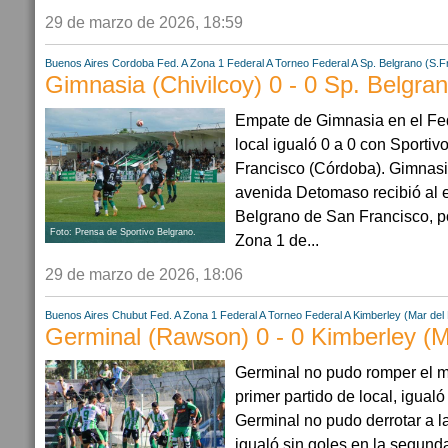
29 de marzo de 2026, 18:59
Buenos Aires
Cordoba
Fed. A Zona 1
Federal A
Torneo Federal A
Sp. Belgrano (S.F
Gimnasia (Chivilcoy) 0 - 0 Sp. Belgran
Empate de Gimnasia en el Fed
local igualó 0 a 0 con Sporti
Francisco (Córdoba). Gimnasi
avenida Detomaso recibió al 
Belgrano de San Francisco, p
Foto: Prensa de Sportivo Belgrano.
Zona 1 de...
29 de marzo de 2026, 18:06
Buenos Aires
Chubut
Fed. A Zona 1
Federal A
Torneo Federal A
Kimberley (Mar del 
Germinal (Rawson) 0 - 0 Kimberley (M
Germinal no pudo romper el m
primer partido de local, igualó
Germinal no pudo derrotar a l
igualó sin goles en la segunda