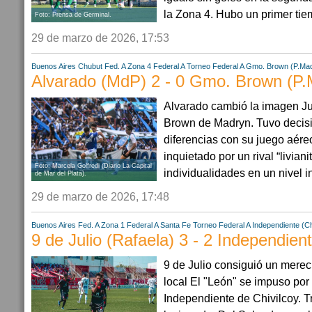
la Zona 4. Hubo un primer tiem
Foto: Prensa de Germinal.
29 de marzo de 2026, 17:53
Buenos Aires
Chubut
Fed. A Zona 4
Federal A
Torneo Federal A
Gmo. Brown (P.Ma
Alvarado (MdP) 2 - 0 Gmo. Brown (P.
Alvarado cambió la imagen Ju
Brown de Madryn. Tuvo decisió
diferencias con su juego aére
inquietado por un rival “liviani
Foto: Marcela Golfredi (Diario La Capital
individualidades en un nivel in
de Mar del Plata).
29 de marzo de 2026, 17:48
Buenos Aires
Fed. A Zona 1
Federal A
Santa Fe
Torneo Federal A
Independiente (Ch
9 de Julio (Rafaela) 3 - 2 Independient
9 de Julio consiguió un merec
local El "León" se impuso por
Independiente de Chivilcoy. T