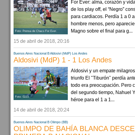
For Ever: alma, corazón y vida
de los play off, el “Negro” con
para cardiacos. Perdía 1 a 0 
hombre menos, pero aparecier
Magno sobre el final para g...
Foto: Prensa de Chaco For Ever.
15 de abril de 2018, 20:16
Buenos Aires
Nacional B
Aldosivi (MdP)
Los Andes
Aldosivi (MdP) 1 - 1 Los Andes
Aldosivi y un empate milagro
triunfo El "Tiburón" perdía an
todo era preocupación. Pero c
del segundo tiempo, Nahuel Yer
Foto: 0223.
héroe para el 1 a 1...
14 de abril de 2018, 20:24
Buenos Aires
Nacional B
Olimpo (BB)
OLIMPO DE BAHÍA BLANCA DESCE