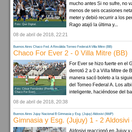
mucho antes Si no sufre, no va
menos de seis ocasiones neta
meter y debió recurrir a los pe
Rago atajó la última y...
Foto: Que Digital.
08 de abril de 2018, 22:21
Buenos Aires
Chaco
Fed. A Reválida
Torneo Federal A
Villa Mitre (BB)
Chaco For Ever 2 - 0 Villa Mitre (BB)
For Ever se hizo fuerte en el
derrotó 2 a 0 a Villa Mitre de
manera sacó boleto a la siguie
del Torneo Federal A. Los alb
Foto: César Fernández (Prensa de
inteligente, haciéndose del ba
Chaco For Ever).
08 de abril de 2018, 20:38
Buenos Aires
Jujuy
Nacional B
Gimnasia y Esg. (Jujuy)
Aldosivi (MdP)
Gimnasia y Esg. (Jujuy) 1 - 2 Aldosivi
Aldosivi reaccionó en Jujuy y