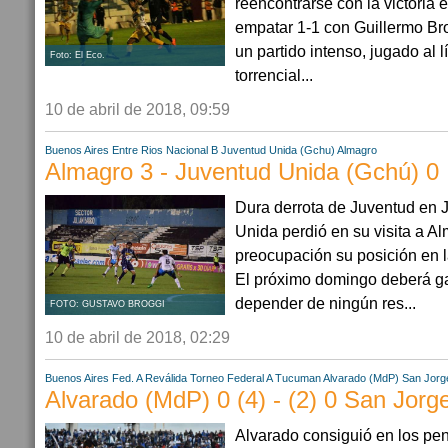
reencontrarse con la victoria e
empatar 1-1 con Guillermo B
un partido intenso, jugado al l
Foto: El Eco.
torrencial...
10 de abril de 2018, 09:59
Buenos Aires
Entre Rios
Nacional B
Juventud Unida (Gchu)
Almagro
Almagro 3 - Juventud Unida (Gchú) 0
Dura derrota de Juventud en 
Unida perdió en su visita a Al
preocupación su posición en l
El próximo domingo deberá gan
depender de ningún res...
FOTO: GUSTAVO BROGGI
10 de abril de 2018, 02:29
Buenos Aires
Fed. A Reválida
Torneo Federal A
Tucuman
Alvarado (MdP)
San Jorg
Alvarado (MdP) 0 (4) - (2) 0 San Jorg
Alvarado consiguió en los pe