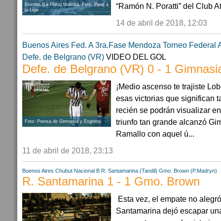
“Ramón N. Poratti” del Club At
Everton (La Plata) finalista. Foto: Pase a
la Liga
14 de abril de 2018, 12:03
Buenos Aires
Fed. A 3ra.Fase
Mendoza
Torneo Federal 
Defe. de Belgrano (VR)
VIDEO DEL GOL
Defe. de Belgrano (VR) 0 - 1 Gimnasi
¡Medio ascenso te trajiste Lo
esas victorias que significan 
recién se podrán visualizar e
triunfo tan grande alcanzó Gi
Foto: Prensa de Gimnasia y Esgrima.
Ramallo con aquel ú...
11 de abril de 2018, 23:13
Buenos Aires
Chubut
Nacional B
R. Santamarina (Tandil)
Gmo. Brown (P.Madryn)
R. Santamarina 1 - 1 Gmo. Brown
Esta vez, el empate no alegr
Santamarina dejó escapar un