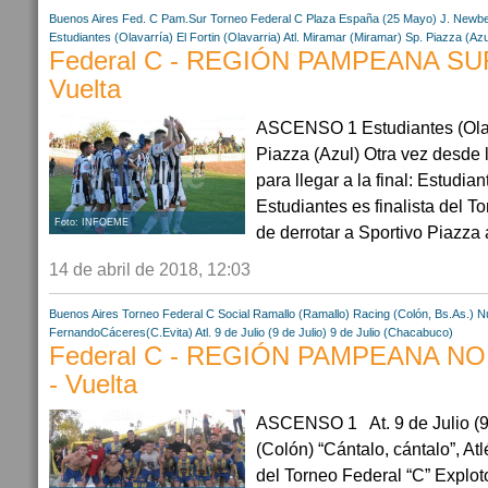
Buenos Aires
Fed. C Pam.Sur
Torneo Federal C
Plaza España (25 Mayo)
J. Newber
Estudiantes (Olavarría)
El Fortin (Olavarria)
Atl. Miramar (Miramar)
Sp. Piazza (Az
Federal C - REGIÓN PAMPEANA SUR 
Vuelta
ASCENSO 1 Estudiantes (Olavar
Piazza (Azul) Otra vez desde 
para llegar a la final: Estudia
Estudiantes es finalista del 
Foto: INFOEME
de derrotar a Sportivo Piazza 
14 de abril de 2018, 12:03
Buenos Aires
Torneo Federal C
Social Ramallo (Ramallo)
Racing (Colón, Bs.As.)
Nu
FernandoCáceres(C.Evita)
Atl. 9 de Julio (9 de Julio)
9 de Julio (Chacabuco)
Federal C - REGIÓN PAMPEANA NOR
- Vuelta
ASCENSO 1 At. 9 de Julio (9 
(Colón) “Cántalo, cántalo”, Atlé
del Torneo Federal “C” Explot