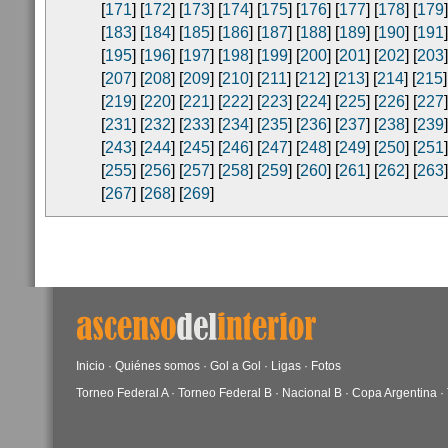
[
171
] [
172
] [
173
] [
174
] [
175
] [
176
] [
177
] [
178
] [
179
]
[
183
] [
184
] [
185
] [
186
] [
187
] [
188
] [
189
] [
190
] [
191
]
[
195
] [
196
] [
197
] [
198
] [
199
] [
200
] [
201
] [
202
] [
203
]
[
207
] [
208
] [
209
] [
210
] [
211
] [
212
] [
213
] [
214
] [
215
]
[
219
] [
220
] [
221
] [
222
] [
223
] [
224
] [
225
] [
226
] [
227
]
[
231
] [
232
] [
233
] [
234
] [
235
] [
236
] [
237
] [
238
] [
239
]
[
243
] [
244
] [
245
] [
246
] [
247
] [
248
] [
249
] [
250
] [
251
]
[
255
] [
256
] [
257
] [
258
] [
259
] [
260
] [
261
] [
262
] [
263
]
[
267
] [
268
] [
269
]
Inicio
·
Quiénes somos
·
Gol a Gol
·
Ligas
·
Fotos
Torneo Federal A
·
Torneo Federal B
·
Nacional B
·
Copa Argentina
·