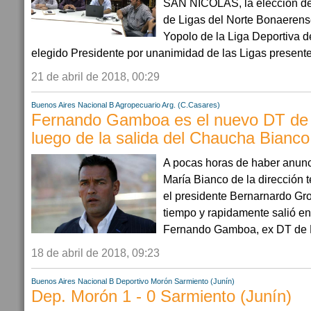
SAN NICOLAS, la elección de
de Ligas del Norte Bonaerens
Yopolo de la Liga Deportiva d
elegido Presidente por unanimidad de las Ligas presentes
21 de abril de 2018, 00:29
Buenos Aires
Nacional B
Agropecuario Arg. (C.Casares)
Fernando Gamboa es el nuevo DT de 
luego de la salida del Chaucha Bianco
A pocas horas de haber anunc
María Bianco de la dirección t
el presidente Bernarnardo Gr
tiempo y rapidamente salió e
Fernando Gamboa, ex DT de N
18 de abril de 2018, 09:23
Buenos Aires
Nacional B
Deportivo Morón
Sarmiento (Junín)
Dep. Morón 1 - 0 Sarmiento (Junín)