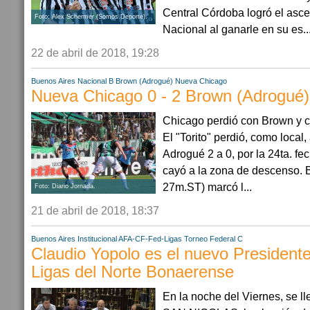
Central Córdoba logró el asce
Foto: Alex Schermer (Somos Deporte).
Nacional al ganarle en su es..
22 de abril de 2018, 19:28
Buenos Aires
Nacional B
Brown (Adrogué)
Nueva Chicago
Nueva Chicago 0 - 2 Brown (Adrogué)
Chicago perdió con Brown y 
El "Torito" perdió, como local, 
Adrogué 2 a 0, por la 24ta. fe
cayó a la zona de descenso.
27m.ST) marcó l...
Foto: Diario Jornada.
21 de abril de 2018, 18:37
Buenos Aires
Institucional AFA-CF-Fed-Ligas
Torneo Federal C
Claudio Yopolo es el nuevo Presidente
Ligas del Norte Bonaerense
En la noche del Viernes, se l