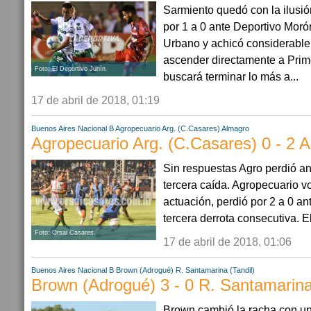
Sarmiento quedó con la ilusió
por 1 a 0 ante Deportivo Mor
Urbano y achicó considerabl
ascender directamente a Prime
Foto: El Deportivo Junín.
buscará terminar lo más a...
17 de abril de 2018, 01:19
Buenos Aires
Nacional B
Agropecuario Arg. (C.Casares)
Almagro
Agropecuario Arg. (C.Casares) 0 - 2 
Sin respuestas Agro perdió a
tercera caída. Agropecuario vo
actuación, perdió por 2 a 0 a
tercera derrota consecutiva. El
Foto: Orsai Casares.
17 de abril de 2018, 01:06
Buenos Aires
Nacional B
Brown (Adrogué)
R. Santamarina (Tandil)
Brown (Adrogué) 3 - 0 R. Santamarina 
Brown cambió la racha con un