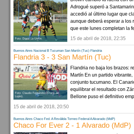
Adrogué superó a Santamarina
accedió al último lugar que cl
aunque deberá esperar a los r
que este lunes completan la fe
15 de abril de 2018, 22:35
Foto: Diario La Unión.
Buenos Aires
Nacional B
Tucuman
San Martín (Tuc)
Flandria
Flandria 3 - 3 San Martín (Tuc)
Flandria no baja los brazos: 
Martín En un partido vibrante, 
conjunto tucumano. El Canario
equilibrar el resultado con Zár
Foto: Claudio Fernández (Diario de
Bellone puso el definitivo emp.
Luján).
15 de abril de 2018, 20:50
Buenos Aires
Chaco
Fed. A Reválida
Torneo Federal A
Alvarado (MdP)
Chaco For Ever 2 - 1 Alvarado (MdP)