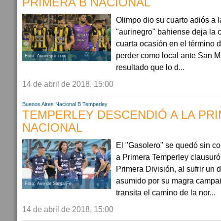
PRIMERA B NACIONAL
Olimpo dio su cuarto adiós a l
"aurinegro" bahiense deja la c
cuarta ocasión en el término
perder como local ante San M
Foto: Aurinegro.com
resultado que lo d...
14 de abril de 2018, 15:00
Buenos Aires
Nacional B
Temperley
TEMPERLEY DESCENDIÓ A LA PRI
NACIONAL
El "Gasolero" se quedó sin c
a Primera Temperley clausuró h
Primera División, al sufrir un
asumido por su magra campañ
Foto: Aire de Santa Fe.
transita el camino de la nor...
14 de abril de 2018, 15:00