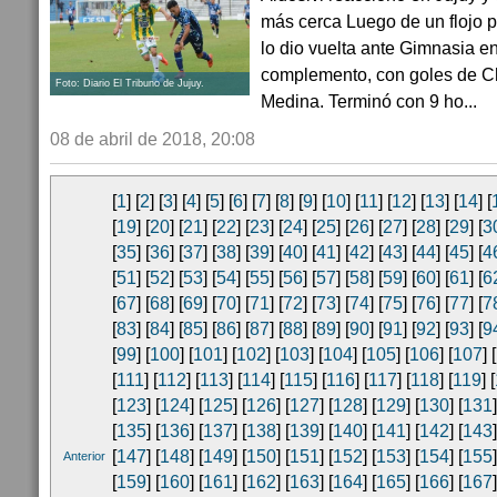
más cerca Luego de un flojo p
lo dio vuelta ante Gimnasia e
complemento, con goles de Ch
Foto: Diario El Tribuno de Jujuy.
Medina. Terminó con 9 ho...
08 de abril de 2018, 20:08
[
1
] [
2
] [
3
] [
4
] [
5
] [
6
] [
7
] [
8
] [
9
] [
10
] [
11
] [
12
] [
13
] [
14
] [
[
19
] [
20
] [
21
] [
22
] [
23
] [
24
] [
25
] [
26
] [
27
] [
28
] [
29
] [
3
[
35
] [
36
] [
37
] [
38
] [
39
] [
40
] [
41
] [
42
] [
43
] [
44
] [
45
] [
4
[
51
] [
52
] [
53
] [
54
] [
55
] [
56
] [
57
] [
58
] [
59
] [
60
] [
61
] [
6
[
67
] [
68
] [
69
] [
70
] [
71
] [
72
] [
73
] [
74
] [
75
] [
76
] [
77
] [
7
[
83
] [
84
] [
85
] [
86
] [
87
] [
88
] [
89
] [
90
] [
91
] [
92
] [
93
] [
9
[
99
] [
100
] [
101
] [
102
] [
103
] [
104
] [
105
] [
106
] [
107
] [
[
111
] [
112
] [
113
] [
114
] [
115
] [
116
] [
117
] [
118
] [
119
] [
[
123
] [
124
] [
125
] [
126
] [
127
] [
128
] [
129
] [
130
] [
131
]
[
135
] [
136
] [
137
] [
138
] [
139
] [
140
] [
141
] [
142
] [
143
]
[
147
] [
148
] [
149
] [
150
] [
151
] [
152
] [
153
] [
154
] [
155
]
Anterior
[
159
] [
160
] [
161
] [
162
] [
163
] [
164
] [
165
] [
166
] [
167
]