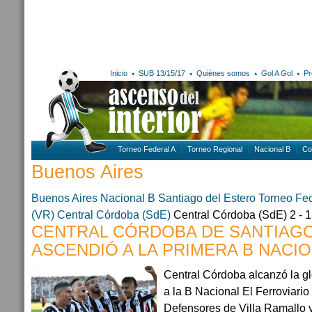
Inicio
SUB 13/15/17
Quiénes somos
Gol A Gol
Pr
Torneo Federal A
Torneo Regional
Nacional B
Co
Buenos Aires
Buenos Aires
Nacional B
Santiago del Estero
Torneo Fed
(VR)
Central Córdoba (SdE)
Central Córdoba (SdE) 2 - 1
CENTRAL CÓRDOBA DE SANTIAGO
ASCENDIÓ A LA PRIMERA B NACI
Central Córdoba alcanzó la gl
a la B Nacional El Ferroviari
Defensores de Villa Ramallo y