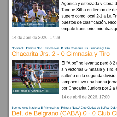
Agónica y esforzada victoria 
Tanque Silba en tiempo de de
superó como local 2-1 a La F
puestos de clasificación. Nico
Foto: Daniel Feldman (Diario Jornada).
empate transitorio, mientras 
14 de abril de 2026, 17:39
Nacional B
Primera Nac.
Primera Nac. B
Salta
Chacarita Jrs.
Gimnasia y Tiro
Chacarita Jrs. 2 - 0 Gimnasia y Tiro
El “Albo” no levanta; perdió 2
sin victorias Gimnasia y Tiro, 
salteño en la segunda división
tampoco tuvo una buena jorna
por Chacarita Juniors por 2 a 0
Foto: Prensa de Gimnasia y Tiro.
14 de abril de 2026, 17:00
Buenos Aires
Nacional B
Primera Nac.
Primera Nac. A
Club Ciudad de Bolívar
Def.
Def. de Belgrano (CABA) 0 - 0 Club C