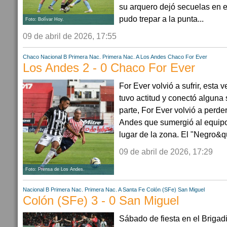
su arquero dejó secuelas en el
pudo trepar a la punta...
Foto: Bolívar Hoy.
09 de abril de 2026, 17:55
Chaco
Nacional B
Primera Nac.
Primera Nac. A
Los Andes
Chaco For Ever
Los Andes 2 - 0 Chaco For Ever
For Ever volvió a sufrir, est
tuvo actitud y conectó alguna
parte, For Ever volvió a perder
Andes que sumergió al equipo
lugar de la zona. El "Negro&qu
09 de abril de 2026, 17:29
Foto: Prensa de Los Andes.
Nacional B
Primera Nac.
Primera Nac. A
Santa Fe
Colón (SFe)
San Miguel
Colón (SFe) 3 - 0 San Miguel
Sábado de fiesta en el Brigad