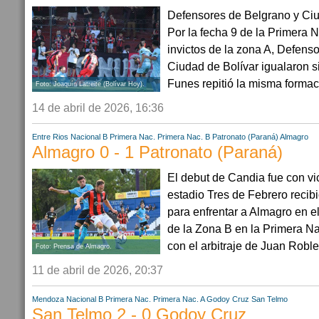
Defensores de Belgrano y Ciu
Por la fecha 9 de la Primera N
invictos de la zona A, Defens
Ciudad de Bolívar igualaron s
Funes repitió la misma formac
Foto: Joaquín Latreite (Bolívar Hoy).
14 de abril de 2026, 16:36
Entre Rios
Nacional B
Primera Nac.
Primera Nac. B
Patronato (Paraná)
Almagro
Almagro 0 - 1 Patronato (Paraná)
El debut de Candia fue con vic
estadio Tres de Febrero recibi
para enfrentar a Almagro en e
de la Zona B en la Primera Na
con el arbitraje de Juan Roble
Foto: Prensa de Almagro.
11 de abril de 2026, 20:37
Mendoza
Nacional B
Primera Nac.
Primera Nac. A
Godoy Cruz
San Telmo
San Telmo 2 - 0 Godoy Cruz