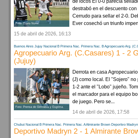
de locos El 0-0 parecía sellado
destrabó en el descuento con
Cerrudo para sellar el 2-0. Deb
Ever cosechó un triunfo impen
Foto: Diario Norte.
15 de abril de 2026, 16:13
Buenos Aires
Jujuy
Nacional B
Primera Nac.
Primera Nac. B
Agropecuario Arg. (C
Agropecuario Arg. (C.Casares) 1 - 2 
(Jujuy)
Derrota en casa Agropecuario
(J) como local. El "Sojero" no
1-2 ante el "Lobo" jujeño. To
el marcador para el equipo b
de juego. Pero se...
Foto: Prensa de Gimnasia y Esgrima.
14 de abril de 2026, 17:58
Chubut
Nacional B
Primera Nac.
Primera Nac. A
Almirante Brown
Deportivo Madryn
Deportivo Madryn 2 - 1 Almirante Bro