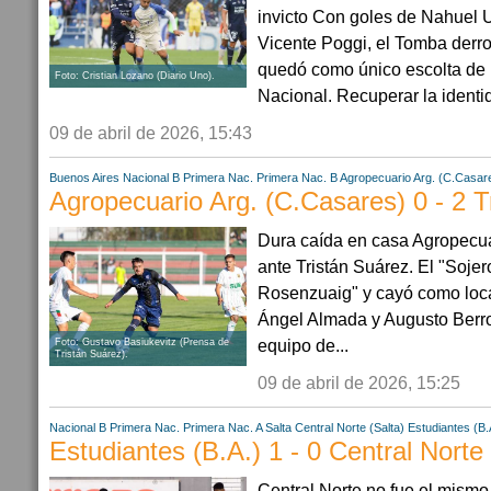
invicto Con goles de Nahuel U
Vicente Poggi, el Tomba derro
quedó como único escolta de 
Foto: Cristian Lozano (Diario Uno).
Nacional. Recuperar la identida
09 de abril de 2026, 15:43
Buenos Aires
Nacional B
Primera Nac.
Primera Nac. B
Agropecuario Arg. (C.Casar
Agropecuario Arg. (C.Casares) 0 - 2 T
Dura caída en casa Agropecua
ante Tristán Suárez. El "Sojer
Rosenzuaig" y cayó como loca
Ángel Almada y Augusto Berr
equipo de...
Foto: Gustavo Basiukevitz (Prensa de
Tristán Suárez).
09 de abril de 2026, 15:25
Nacional B
Primera Nac.
Primera Nac. A
Salta
Central Norte (Salta)
Estudiantes (B.
Estudiantes (B.A.) 1 - 0 Central Norte 
Central Norte no fue el mismo 