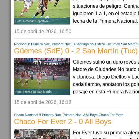
situaciones de peligro, Central
igualaron 1 a 1, en el estadio
fecha de la Primera Nacional. .
Foto: Realidad Deportiva.
15 de abril de 2026, 16:50
Nacional B
Primera Nac.
Primera Nac. B
Santiago del Estero
Tucuman
San Martín 
Güemes (SdE) 0 - 2 San Martín (Tuc)
Güemes sufrió un duro revés a
Madre de Ciudades No pudo 
victoriosa. Diego Diellos y Lu
cada tiempo, anotaron los go
pasaje en esta Primera Nacion
Foto: Prensa de San Martín.
15 de abril de 2026, 16:18
Chaco
Nacional B
Primera Nac.
Primera Nac. A
All Boys
Chaco For Ever
Chaco For Ever 2 - 0 All Boys
For Ever tuvo su primera alegr