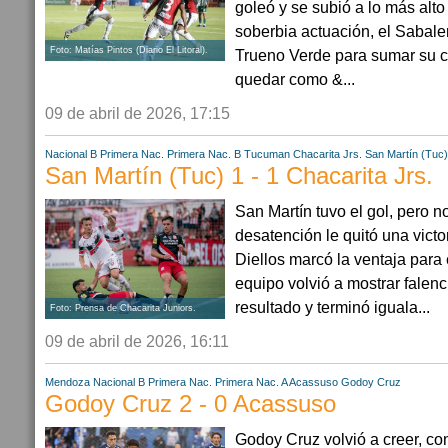
goleó y se subió a lo más alto
soberbia actuación, el Sabal
Foto: Matías Pintos (Diario El Litoral).
Trueno Verde para sumar su cu
quedar como &...
09 de abril de 2026, 17:15
Nacional B
Primera Nac.
Primera Nac. B
Tucuman
Chacarita Jrs.
San Martín (Tuc)
San Martín (Tuc) 1 - 1 Chacarita Jrs.
San Martín tuvo el gol, pero no
desatención le quitó una victo
Diellos marcó la ventaja para 
equipo volvió a mostrar falenc
resultado y terminó iguala...
Foto: Prensa de Chacarita Juniors.
09 de abril de 2026, 16:11
Mendoza
Nacional B
Primera Nac.
Primera Nac. A
Acassuso
Godoy Cruz
Godoy Cruz 2 - 0 Acassuso
Godoy Cruz volvió a creer, con