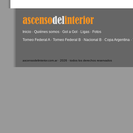
Inicio
·
Quiénes somos
·
Gol a Gol
·
Ligas
·
Fotos
Torneo Federal A
·
Torneo Federal B
·
Nacional B
·
Copa Argentina
·
ascensodelinterior.com.ar · 2026 · todos los derechos reservados