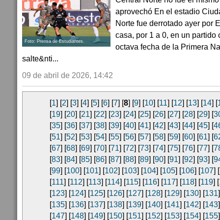
aprovechó En el estadio Ciud
Norte fue derrotado ayer por 
casa, por 1 a 0, en un partido
Foto: Prensa de Estudiantes.
octava fecha de la Primera Na
salte&nti...
09 de abril de 2026, 14:42
[
1
] [
2
] [
3
] [
4
] [
5
] [
6
] [
7
] [
8
] [
9
] [
10
] [
11
] [
12
] [
13
] [
14
] [
[
19
] [
20
] [
21
] [
22
] [
23
] [
24
] [
25
] [
26
] [
27
] [
28
] [
29
] [
3
[
35
] [
36
] [
37
] [
38
] [
39
] [
40
] [
41
] [
42
] [
43
] [
44
] [
45
] [
4
[
51
] [
52
] [
53
] [
54
] [
55
] [
56
] [
57
] [
58
] [
59
] [
60
] [
61
] [
6
[
67
] [
68
] [
69
] [
70
] [
71
] [
72
] [
73
] [
74
] [
75
] [
76
] [
77
] [
7
[
83
] [
84
] [
85
] [
86
] [
87
] [
88
] [
89
] [
90
] [
91
] [
92
] [
93
] [
9
[
99
] [
100
] [
101
] [
102
] [
103
] [
104
] [
105
] [
106
] [
107
] [
[
111
] [
112
] [
113
] [
114
] [
115
] [
116
] [
117
] [
118
] [
119
] [
[
123
] [
124
] [
125
] [
126
] [
127
] [
128
] [
129
] [
130
] [
131
]
[
135
] [
136
] [
137
] [
138
] [
139
] [
140
] [
141
] [
142
] [
143
]
[
147
] [
148
] [
149
] [
150
] [
151
] [
152
] [
153
] [
154
] [
155
]