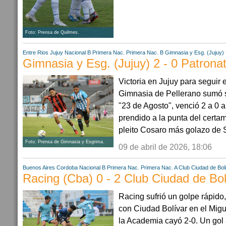
Foto: Prensa de Quilmes.
Entre Rios
Jujuy
Nacional B
Primera Nac.
Primera Nac. B
Gimnasia y Esg. (Jujuy)
Gimnasia y Esg. (Jujuy) 2 - 0 Patrona
Victoria en Jujuy para seguir 
Gimnasia de Pellerano sumó su 
"23 de Agosto", venció 2 a 0 a
prendido a la punta del certam
pleito Cosaro más golazo de S
Foto: Prensa de Gimnasia y Esgrima.
09 de abril de 2026, 18:06
Buenos Aires
Cordoba
Nacional B
Primera Nac.
Primera Nac. A
Club Ciudad de Bol
Racing (Cba) 0 - 2 Club Ciudad de Bol
Racing sufrió un golpe rápido,
con Ciudad Bolívar en el Migu
la Academia cayó 2-0. Un gol 