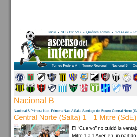
Inicio
SUB 13/15/17
Quiénes somos
Gol A Gol
Pr
Torneo Federal A
Torneo Regional
Nacional B
Co
Nacional B
Nacional B
Primera Nac.
Primera Nac. A
Salta
Santiago del Estero
Central Norte (Sa
Central Norte (Salta) 1 - 1 Mitre (SdE)
El “Cuervo” no cuidó la ventaj
Mitre 1 a 1 Ayer, en un partid