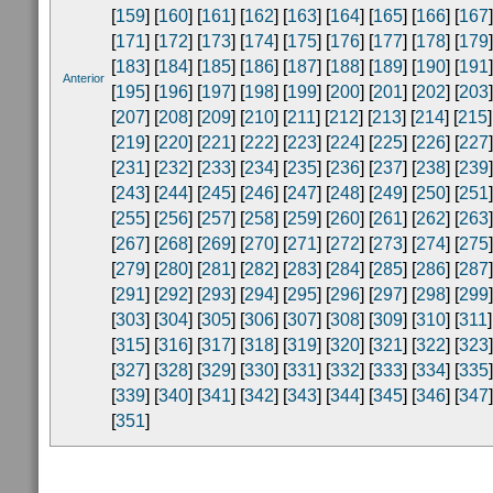
[
159
] [
160
] [
161
] [
162
] [
163
] [
164
] [
165
] [
166
] [
167
]
[
171
] [
172
] [
173
] [
174
] [
175
] [
176
] [
177
] [
178
] [
179
]
[
183
] [
184
] [
185
] [
186
] [
187
] [
188
] [
189
] [
190
] [
191
]
Anterior
[
195
] [
196
] [
197
] [
198
] [
199
] [
200
] [
201
] [
202
] [
203
]
[
207
] [
208
] [
209
] [
210
] [
211
] [
212
] [
213
] [
214
] [
215
]
[
219
] [
220
] [
221
] [
222
] [
223
] [
224
] [
225
] [
226
] [
227
]
[
231
] [
232
] [
233
] [
234
] [
235
] [
236
] [
237
] [
238
] [
239
]
[
243
] [
244
] [
245
] [
246
] [
247
] [
248
] [
249
] [
250
] [
251
]
[
255
] [
256
] [
257
] [
258
] [
259
] [
260
] [
261
] [
262
] [
263
]
[
267
] [
268
] [
269
] [
270
] [
271
] [
272
] [
273
] [
274
] [
275
]
[
279
] [
280
] [
281
] [
282
] [
283
] [
284
] [
285
] [
286
] [
287
]
[
291
] [
292
] [
293
] [
294
] [
295
] [
296
] [
297
] [
298
] [
299
]
[
303
] [
304
] [
305
] [
306
] [
307
] [
308
] [
309
] [
310
] [
311
]
[
315
] [
316
] [
317
] [
318
] [
319
] [
320
] [
321
] [
322
] [
323
]
[
327
] [
328
] [
329
] [
330
] [
331
] [
332
] [
333
] [
334
] [
335
]
[
339
] [
340
] [
341
] [
342
] [
343
] [
344
] [
345
] [
346
] [
347
]
[
351
]