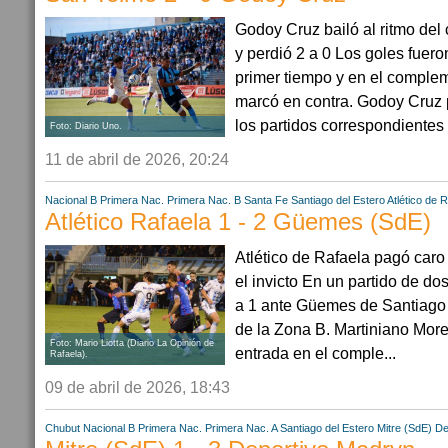
Godoy Cruz bailó al ritmo del
y perdió 2 a 0 Los goles fueron
primer tiempo y en el compl
marcó en contra. Godoy Cruz p
los partidos correspondientes a
Foto: Diario Uno.
11 de abril de 2026, 20:24
Nacional B
Primera Nac.
Primera Nac. B
Santa Fe
Santiago del Estero
Atlético de 
Atlético Rafaela 1 - 2 Güemes (SdE)
Atlético de Rafaela pagó caro
el invicto En un partido de do
a 1 ante Güemes de Santiago d
de la Zona B. Martiniano Mor
Foto: Mario Liotta (Diario La Opinión de
entrada en el comple...
Rafaela).
09 de abril de 2026, 18:43
Chubut
Nacional B
Primera Nac.
Primera Nac. A
Santiago del Estero
Mitre (SdE)
De