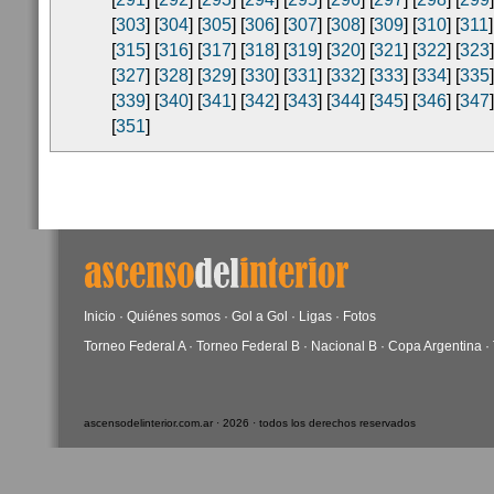
[
303
] [
304
] [
305
] [
306
] [
307
] [
308
] [
309
] [
310
] [
311
]
[
315
] [
316
] [
317
] [
318
] [
319
] [
320
] [
321
] [
322
] [
323
]
[
327
] [
328
] [
329
] [
330
] [
331
] [
332
] [
333
] [
334
] [
335
]
[
339
] [
340
] [
341
] [
342
] [
343
] [
344
] [
345
] [
346
] [
347
]
[
351
]
Inicio
·
Quiénes somos
·
Gol a Gol
·
Ligas
·
Fotos
Torneo Federal A
·
Torneo Federal B
·
Nacional B
·
Copa Argentina
·
ascensodelinterior.com.ar · 2026 · todos los derechos reservados