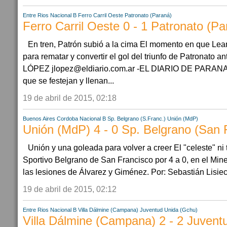
Entre Rios
Nacional B
Ferro Carril Oeste
Patronato (Paraná)
Ferro Carril Oeste 0 - 1 Patronato (Pa
En tren, Patrón subió a la cima El momento en que Lea
para rematar y convertir el gol del triunfo de Patronat
LÓPEZ jlopez@eldiario.com.ar -EL DIARIO DE PARANA H
que se festejan y llenan...
19 de abril de 2015, 02:18
Buenos Aires
Cordoba
Nacional B
Sp. Belgrano (S.Franc.)
Unión (MdP)
Unión (MdP) 4 - 0 Sp. Belgrano (San 
Unión y una goleada para volver a creer El "celeste" ni 
Sportivo Belgrano de San Francisco por 4 a 0, en el Min
las lesiones de Álvarez y Giménez. Por: Sebastián Lisie
19 de abril de 2015, 02:12
Entre Rios
Nacional B
Villa Dálmine (Campana)
Juventud Unida (Gchu)
Villa Dálmine (Campana) 2 - 2 Juvent