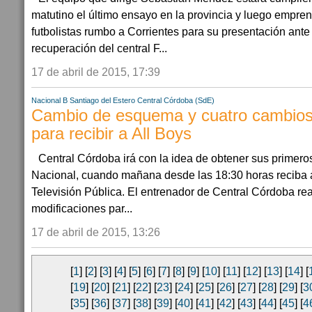
matutino el último ensayo en la provincia y luego empren
futbolistas rumbo a Corrientes para su presentación ant
recuperación del central F...
17 de abril de 2015, 17:39
Nacional B
Santiago del Estero
Central Córdoba (SdE)
Cambio de esquema y cuatro cambio
para recibir a All Boys
Central Córdoba irá con la idea de obtener sus primeros
Nacional, cuando mañana desde las 18:30 horas reciba a
Televisión Pública. El entrenador de Central Córdoba rea
modificaciones par...
17 de abril de 2015, 13:26
[
1
] [
2
] [
3
] [
4
] [
5
] [
6
] [
7
] [
8
] [
9
] [
10
] [
11
] [
12
] [
13
] [
14
] [
[
19
] [
20
] [
21
] [
22
] [
23
] [
24
] [
25
] [
26
] [
27
] [
28
] [
29
] [
3
[
35
] [
36
] [
37
] [
38
] [
39
] [
40
] [
41
] [
42
] [
43
] [
44
] [
45
] [
4