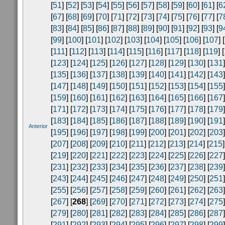
[
51
] [
52
] [
53
] [
54
] [
55
] [
56
] [
57
] [
58
] [
59
] [
60
] [
61
] [
6
[
67
] [
68
] [
69
] [
70
] [
71
] [
72
] [
73
] [
74
] [
75
] [
76
] [
77
] [
7
[
83
] [
84
] [
85
] [
86
] [
87
] [
88
] [
89
] [
90
] [
91
] [
92
] [
93
] [
9
[
99
] [
100
] [
101
] [
102
] [
103
] [
104
] [
105
] [
106
] [
107
] [
[
111
] [
112
] [
113
] [
114
] [
115
] [
116
] [
117
] [
118
] [
119
] [
[
123
] [
124
] [
125
] [
126
] [
127
] [
128
] [
129
] [
130
] [
131
]
[
135
] [
136
] [
137
] [
138
] [
139
] [
140
] [
141
] [
142
] [
143
]
[
147
] [
148
] [
149
] [
150
] [
151
] [
152
] [
153
] [
154
] [
155
]
[
159
] [
160
] [
161
] [
162
] [
163
] [
164
] [
165
] [
166
] [
167
]
[
171
] [
172
] [
173
] [
174
] [
175
] [
176
] [
177
] [
178
] [
179
]
[
183
] [
184
] [
185
] [
186
] [
187
] [
188
] [
189
] [
190
] [
191
]
Anterior
[
195
] [
196
] [
197
] [
198
] [
199
] [
200
] [
201
] [
202
] [
203
]
[
207
] [
208
] [
209
] [
210
] [
211
] [
212
] [
213
] [
214
] [
215
]
[
219
] [
220
] [
221
] [
222
] [
223
] [
224
] [
225
] [
226
] [
227
]
[
231
] [
232
] [
233
] [
234
] [
235
] [
236
] [
237
] [
238
] [
239
]
[
243
] [
244
] [
245
] [
246
] [
247
] [
248
] [
249
] [
250
] [
251
]
[
255
] [
256
] [
257
] [
258
] [
259
] [
260
] [
261
] [
262
] [
263
]
[
267
] [
268
] [
269
] [
270
] [
271
] [
272
] [
273
] [
274
] [
275
]
[
279
] [
280
] [
281
] [
282
] [
283
] [
284
] [
285
] [
286
] [
287
]
[
291
] [
292
] [
293
] [
294
] [
295
] [
296
] [
297
] [
298
] [
299
]