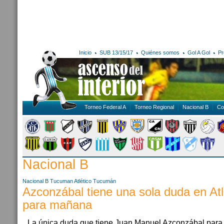
Inicio
SUB 13/15/17
Quiénes somos
Gol A Gol
Pr
Torneo Federal A
Torneo Regional
Nacional B
Co
Nacional B
Nacional B
Tucuman
Atlético Tucumán
Azconzábal tiene una sola duda en At
para mañana
La única duda que tiene Juan Manuel Azconzábal para 