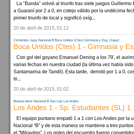
La "Banda" volvió al triunfo tras siete juegos Guillermo
a Guaraní por 2 a 0, en cotejo válido por la undécima fec
primer triunfo de local y significó oxíg...
20 de abril de 2015, 01:12
Corrientes
Jujuy
Nacional B
Boca Unidos (Ctes)
Gimnasia y Esg. (Jujuy)
Boca Unidos (Ctes) 1 - Gimnasia y Esg
Con gol del goyano Emanuel Dening a los 79', el aurirroj
varias fechas en nuestra ciudad (la última vez había sido 
Santamarina de Tandil). Esta tarde, derrotó por 1 a 0, 
tri...
20 de abril de 2015, 01:02
Buenos Aires
Nacional B
San Luis
Los Andes
Los Andes 1 - Sp. Estudiantes (SL) 1
El equipo puntano empató 1 a 1 con Los Andes por la 
Nacional “B” y de esta manera se mantiene a tres puntos 
el “Milrayitas”. Los goles del encuentro fueron convertid