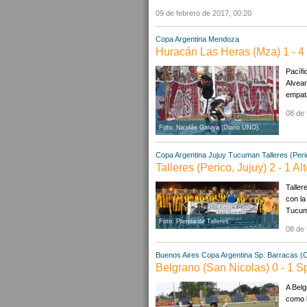
09 de febrero de 2017, 00:20
Copa Argentina
Mendoza
Huracán Las Heras (Mza) 1 - 4 
Pacífi
Alvear
empata
08 de 
Foto: Nicolás Galuya (Diario UNO).
Copa Argentina
Jujuy
Tucuman
Talleres (Peri
Talleres (Perico, Jujuy) 2 - 1 A
Taller
con la
Tucumá
Foto: Prensa de Talleres.
08 de 
Buenos Aires
Copa Argentina
Sp. Barracas (
Belgrano (San Nicolas) 0 - 1 S
A Belg
como l