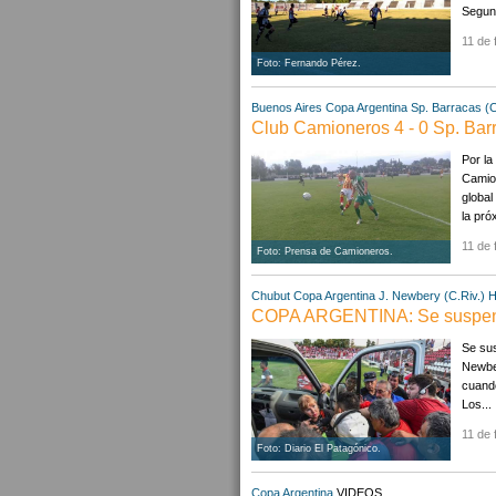
Segund
11 de 
Foto: Fernando Pérez.
Buenos Aires
Copa Argentina
Sp. Barracas (
Club Camioneros 4 - 0 Sp. Bar
Por la
Camion
global
la próx
11 de 
Foto: Prensa de Camioneros.
Chubut
Copa Argentina
J. Newbery (C.Riv.)
H
COPA ARGENTINA: Se suspendi
Se su
Newber
cuando
Los...
11 de 
Foto: Diario El Patagónico.
Copa Argentina
VIDEOS