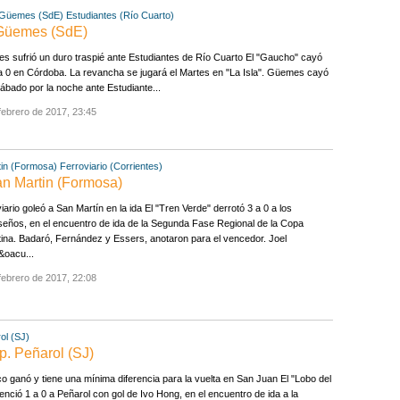
Güemes (SdE)
Estudiantes (Río Cuarto)
0 Güemes (SdE)
 sufrió un duro traspié ante Estudiantes de Río Cuarto El "Gaucho" cayó
a 0 en Córdoba. La revancha se jugará el Martes en "La Isla". Güemes cayó
ábado por la noche ante Estudiante...
febrero de 2017, 23:45
in (Formosa)
Ferroviario (Corrientes)
San Martin (Formosa)
iario goleó a San Martín en la ida El "Tren Verde" derrotó 3 a 0 a los
eños, en el encuentro de ida de la Segunda Fase Regional de la Copa
ina. Badaró, Fernández y Essers, anotaron para el vencedor. Joel
&oacu...
febrero de 2017, 22:08
ol (SJ)
Sp. Peñarol (SJ)
co ganó y tiene una mínima diferencia para la vuelta en San Juan El "Lobo del
enció 1 a 0 a Peñarol con gol de Ivo Hong, en el encuentro de ida a la