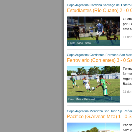
Copa Argentina
Cordoba
Santiago del Estero
Estudiantes (Río Cuarto) 2 - 
Güemes
por 2 
este S
11 de 
Foto: Diario Puntal.
Copa Argentina
Corrientes
Formosa
San Mart
Ferroviario (Corrientes) 3 - 0 
Ferrov
formos
Argent
Badar
11 de 
Foto: Marca Personal.
Copa Argentina
Mendoza
San Juan
Sp. Peñar
Pacifico (G.Alvear, Mza) 1 - 0 
Pacífi
Sur" v