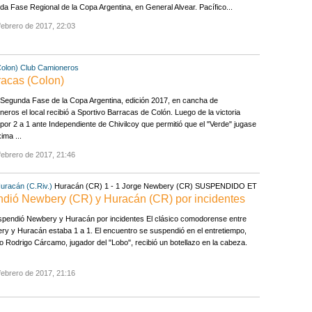
a Fase Regional de la Copa Argentina, en General Alvear. Pacífico...
febrero de 2017, 22:03
Colon)
Club Camioneros
racas (Colon)
 Segunda Fase de la Copa Argentina, edición 2017, en cancha de
eros el local recibió a Sportivo Barracas de Colón. Luego de la victoria
 por 2 a 1 ante Independiente de Chivilcoy que permitió que el "Verde" jugase
ima ...
febrero de 2017, 21:46
uracán (C.Riv.)
Huracán (CR) 1 - 1 Jorge Newbery (CR) SUSPENDIDO ET
ó Newbery (CR) y Huracán (CR) por incidentes
spendió Newbery y Huracán por incidentes El clásico comodorense entre
y y Huracán estaba 1 a 1. El encuentro se suspendió en el entretiempo,
 Rodrigo Cárcamo, jugador del "Lobo", recibió un botellazo en la cabeza.
febrero de 2017, 21:16