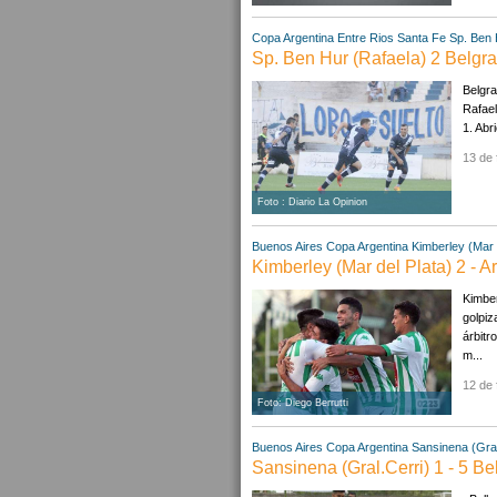
Copa Argentina
Entre Rios
Santa Fe
Sp. Ben 
Sp. Ben Hur (Rafaela) 2 Belgr
Belgr
Rafael
1. Abr
13 de 
Foto : Diario La Opinion
Buenos Aires
Copa Argentina
Kimberley (Mar 
Kimberley (Mar del Plata) 2 - A
Kimber
golpiz
árbitr
m...
12 de 
Foto: Diego Berrutti
Buenos Aires
Copa Argentina
Sansinena (Gral
Sansinena (Gral.Cerri) 1 - 5 Be