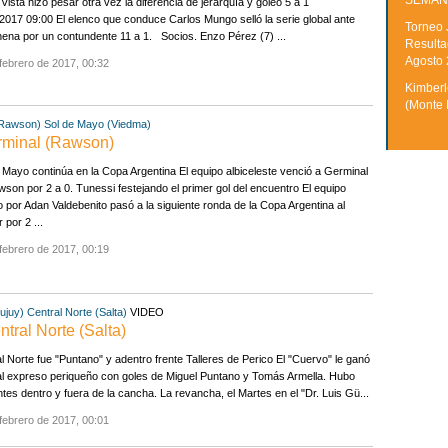
SEMAN
Vista hizo pesar otra vez la diferencia de jerarquía y goleó 5 a 1
2017 09:00 El elenco que conduce Carlos Mungo selló la serie global ante
Torneo 
ena por un contundente 11 a 1. Socios. Enzo Pérez (7) ...
Resulta
Agosto
febrero de 2017, 00:32
Kimberle
(Monte 
(Rawson)
Sol de Mayo (Viedma)
rminal (Rawson)
 Mayo continúa en la Copa Argentina El equipo albiceleste venció a Germinal
son por 2 a 0. Tunessi festejando el primer gol del encuentro El equipo
do por Adan Valdebenito pasó a la siguiente ronda de la Copa Argentina al
 por 2 ...
febrero de 2017, 00:19
Jujuy)
Central Norte (Salta)
VIDEO
ntral Norte (Salta)
l Norte fue "Puntano" y adentro frente Talleres de Perico El "Cuervo" le ganó
al expreso periqueño con goles de Miguel Puntano y Tomás Armella. Hubo
ntes dentro y fuera de la cancha. La revancha, el Martes en el "Dr. Luis Gü...
febrero de 2017, 00:01