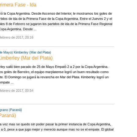
rimera Fase - Ida
 la Copa Argentina. Desde Ascenso del Interior, le mostramos los goles de
rtidos de ida de la Primera Fase de la Copa Argentina. Entre el Jueves 2 y el
les 8 de Febrero se jugaron los partidos de ida de la Primera Fase Regional
Copa Argentina. Desde ...
febrero de 2017, 20:16
 de Mayo)
Kimberley (Mar del Plata)
Kimberley (Mar del Plata)
ley salió bien parado de 25 de Mayo Empató 2 a 2 por la Copa Argentina.
s goles de Barreiro, el equipo marplatense logró un buen resultado como
nte. El Domingo se jugará la revancha en Mar del Plata. Kimberley logró un
mpate ...
febrero de 2017, 00:54
grano (Paraná)
(Paraná)
a vez mas se quedo sin poder pasar la primer instancia de Copa Argentina,
1 a 0, pese a que jugo mejor y merecio aunque mas no se el empate. El global