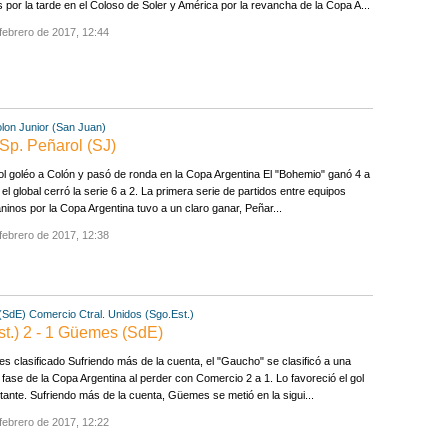
 por la tarde en el Coloso de Soler y América por la revancha de la Copa A...
febrero de 2017, 12:44
lon Junior (San Juan)
 Sp. Peñarol (SJ)
l goléo a Colón y pasó de ronda en la Copa Argentina El "Bohemio" ganó 4 a
 el global cerró la serie 6 a 2. La primera serie de partidos entre equipos
ninos por la Copa Argentina tuvo a un claro ganar, Peñar...
febrero de 2017, 12:38
(SdE)
Comercio Ctral. Unidos (Sgo.Est.)
st.) 2 - 1 Güemes (SdE)
 clasificado Sufriendo más de la cuenta, el "Gaucho" se clasificó a una
fase de la Copa Argentina al perder con Comercio 2 a 1. Lo favoreció el gol
itante. Sufriendo más de la cuenta, Güemes se metió en la sigui...
febrero de 2017, 12:22