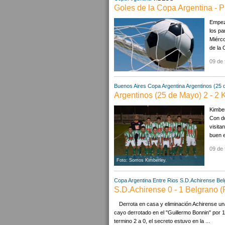
Goles de la Copa Argentina - P
Empezó
los pa
Miérco
de la 
09 de 
Buenos Aires
Copa Argentina
Argentinos (25
Argentinos (25 de Mayo) 2 - 2 
Kimber
Con do
visita
buen e
09 de 
Foto: Somos Kimberley.
Copa Argentina
Entre Rios
S.D.Achirense
Bel
S.D.Achirense 0 - 1 Belgrano 
Derrota en casa y eliminación Achirense un
cayo derrotado en el "Guillermo Bonnin" por 
termino 2 a 0, el secreto estuvo en la ...