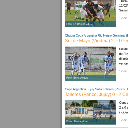
Bella 
12/02/
Sansin
12 de 
Foto: La Brujula 24
Chubut
Copa Argentina
Rio Negro
Germinal 
Sol de Mayo (Viedma) 2 - 0 Ge
Sol de
de Raw
dirigi
vencer
12 de 
Foto: En el Angulo
Copa Argentina
Jujuy
Salta
Talleres (Perico, 
Talleres (Perico, Jujuy) 0 - 2 Ce
Centra
2 a 0 
incide
12 de 
Foto: Alentandooo.