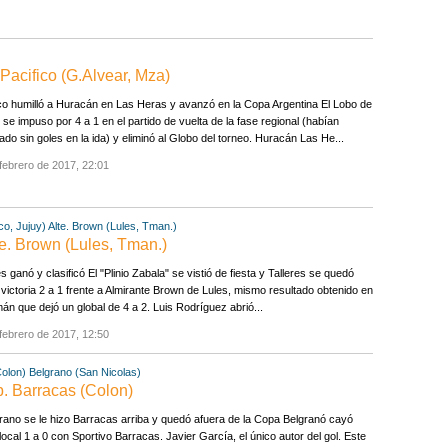
Pacifico (G.Alvear, Mza)
co humilló a Huracán en Las Heras y avanzó en la Copa Argentina El Lobo de
 se impuso por 4 a 1 en el partido de vuelta de la fase regional (habían
do sin goles en la ida) y eliminó al Globo del torneo. Huracán Las He...
febrero de 2017, 22:01
co, Jujuy)
Alte. Brown (Lules, Tman.)
lte. Brown (Lules, Tman.)
es ganó y clasificó El "Plinio Zabala" se vistió de fiesta y Talleres se quedó
 victoria 2 a 1 frente a Almirante Brown de Lules, mismo resultado obtenido en
n que dejó un global de 4 a 2. Luis Rodríguez abrió...
febrero de 2017, 12:50
Colon)
Belgrano (San Nicolas)
p. Barracas (Colon)
rano se le hizo Barracas arriba y quedó afuera de la Copa Belgranó cayó
ocal 1 a 0 con Sportivo Barracas. Javier García, el único autor del gol. Este