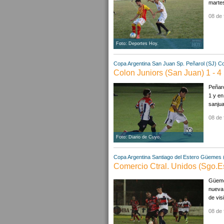
martes
08 de 
Foto: Deportes Hoy.
Copa Argentina
San Juan
Sp. Peñarol (SJ)
Co
Colon Juniors (San Juan) 1 - 4
Peñaro
1 y en
sanjua
08 de 
Foto: Diario de Cuyo.
Copa Argentina
Santiago del Estero
Güemes 
Comercio Ctral. Unidos (Sgo.E
Güemes
nueva 
de vis
08 de 