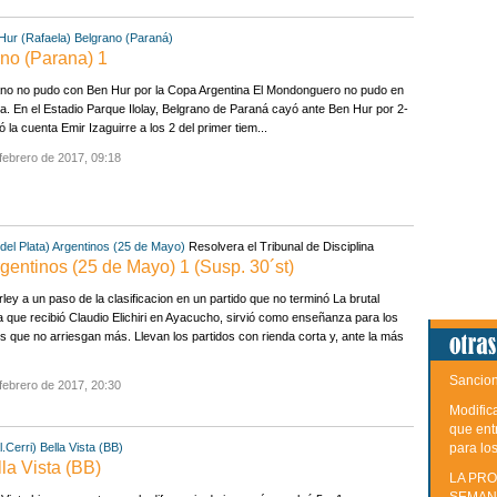
Hur (Rafaela)
Belgrano (Paraná)
ano (Parana) 1
ano no pudo con Ben Hur por la Copa Argentina El Mondonguero no pudo en
a. En el Estadio Parque Ilolay, Belgrano de Paraná cayó ante Ben Hur por 2-
ió la cuenta Emir Izaguirre a los 2 del primer tiem...
febrero de 2017, 09:18
del Plata)
Argentinos (25 de Mayo)
Resolvera el Tribunal de Disciplina
rgentinos (25 de Mayo) 1 (Susp. 30´st)
ley a un paso de la clasificacion en un partido que no terminó La brutal
a que recibió Claudio Elichiri en Ayacucho, sirvió como enseñanza para los
os que no arriesgan más. Llevan los partidos con rienda corta y, ante la más
Sancion
febrero de 2017, 20:30
Modific
que ent
para lo
.Cerri)
Bella Vista (BB)
lla Vista (BB)
LA PRO