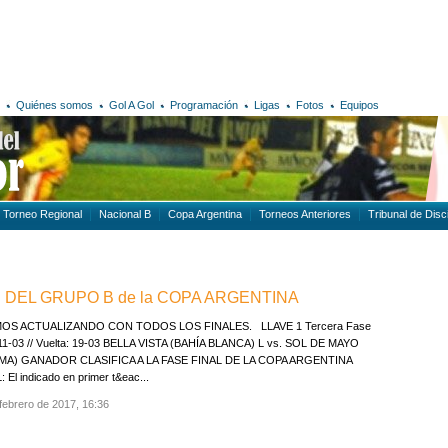
Quiénes somos
Gol A Gol
Programación
Ligas
Fotos
Equipos
Torneo Regional
Nacional B
Copa Argentina
Torneos Anteriores
Tribunal de Disci
E DEL GRUPO B de la COPA ARGENTINA
OS ACTUALIZANDO CON TODOS LOS FINALES. LLAVE 1 Tercera Fase
: 11-03 // Vuelta: 19-03 BELLA VISTA (BAHÍA BLANCA) L vs. SOL DE MAYO
MA) GANADOR CLASIFICA A LA FASE FINAL DE LA COPA ARGENTINA
: El indicado en primer t&eac...
febrero de 2017, 16:36