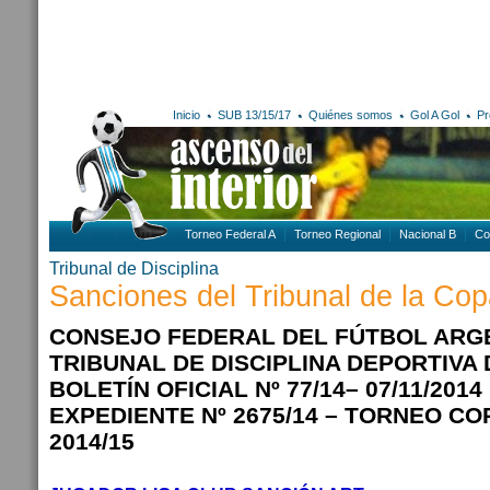
Inicio
SUB 13/15/17
Quiénes somos
Gol A Gol
Pr
Torneo Federal A
Torneo Regional
Nacional B
Co
Tribunal de Disciplina
Sanciones del Tribunal de la Cop
CONSEJO FEDERAL DEL FÚTBOL ARG
TRIBUNAL DE DISCIPLINA DEPORTIVA
BOLETÍN OFICIAL Nº 77/14– 07/11/2014
EXPEDIENTE Nº 2675/14 – TORNEO C
2014/15