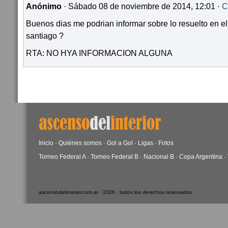
Anónimo
· Sábado 08 de noviembre de 2014, 12:01 ·
C
Buenos dias me podrian informar sobre lo resuelto en el
santiago ?
RTA: NO HYA INFORMACION ALGUNA
Inicio
·
Quiénes somos
·
Gol a Gol
·
Ligas
·
Fotos
Torneo Federal A
·
Torneo Federal B
·
Nacional B
·
Copa Argentina
·
ascensodelinterior.com.ar · 2026 · todos los derechos reservados