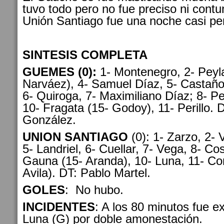
tuvo todo pero no fue preciso ni cont
Unión Santiago fue una noche casi per
SINTESIS COMPLETA
GUEMES (0):
1- Montenegro, 2- Peyla
Narváez), 4- Samuel Díaz, 5- Castañ
6- Quiroga, 7- Maximiliano Díaz; 8- P
10- Fragata (15- Godoy), 11- Perillo. 
González.
UNION SANTIAGO
(0): 1- Zarzo, 2-
5- Landriel, 6- Cuellar, 7- Vega, 8- Cost
Gauna (15- Aranda), 10- Luna, 11- Co
Avila). DT: Pablo Martel.
GOLES
: No hubo.
INCIDENTES
: A los 80 minutos fue e
Luna (G) por doble amonestación.