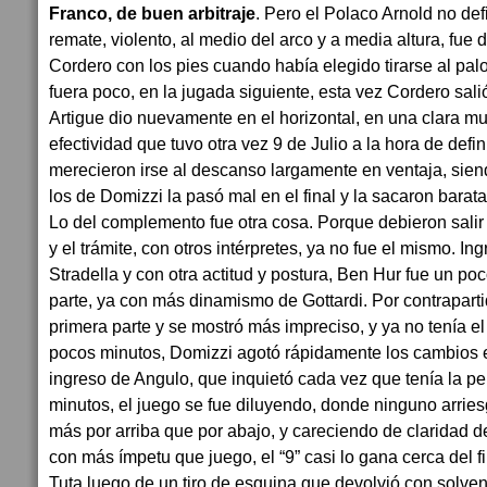
Franco, de buen arbitraje
. Pero el Polaco Arnold no def
remate, violento, al medio del arco y a media altura, fue
Cordero con los pies cuando había elegido tirarse al pal
fuera poco, en la jugada siguiente, esta vez Cordero salió
Artigue dio nuevamente en el horizontal, en una clara mu
efectividad que tuvo otra vez 9 de Julio a la hora de defi
merecieron irse al descanso largamente en ventaja, sien
los de Domizzi la pasó mal en el final y la sacaron barata
Lo del complemento fue otra cosa. Porque debieron salir
y el trámite, con otros intérpretes, ya no fue el mismo. Ing
Stradella y con otra actitud y postura, Ben Hur fue un po
parte, ya con más dinamismo de Gottardi. Por contrapartid
primera parte y se mostró más impreciso, y ya no tenía el 
pocos minutos, Domizzi agotó rápidamente los cambios 
ingreso de Angulo, que inquietó cada vez que tenía la pel
minutos, el juego se fue diluyendo, donde ninguno arri
más por arriba que por abajo, y careciendo de claridad d
con más ímpetu que juego, el “9” casi lo gana cerca del 
Tuta luego de un tiro de esquina que devolvió con solve