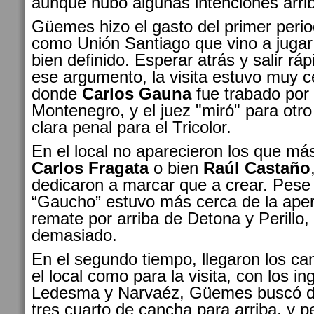
aunque hubo algunas intenciones arrib
Güemes hizo el gasto del primer period
como Unión Santiago que vino a jugar 
bien definido. Esperar atrás y salir rá
ese argumento, la visita estuvo muy c
donde
Carlos Gauna
fue trabado po
Montenegro, y el juez "miró" para otro
clara penal para el Tricolor.
En el local no aparecieron los que m
Carlos Fragata
o bien
Raúl Castaño
dedicaron a marcar que a crear. Pese 
“Gaucho” estuvo más cerca de la aper
remate por arriba de Detona y Perillo
demasiado.
En el segundo tiempo, llegaron los ca
el local como para la visita, con los i
Ledesma y Narvaéz, Güemes buscó de
tres cuarto de cancha para arriba, y p