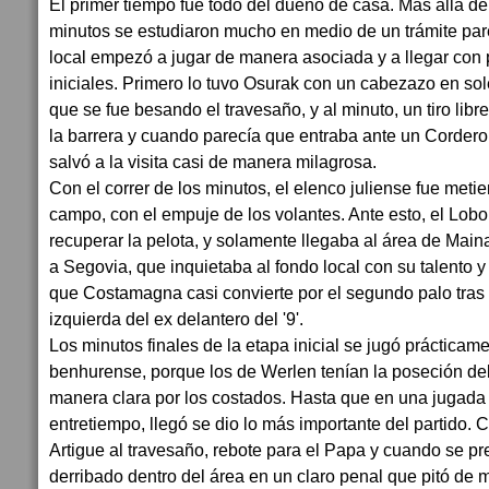
El primer tiempo fue todo del dueño de casa. Más allá de
minutos se estudiaron mucho en medio de un trámite pare
local empezó a jugar de manera asociada y a llegar con 
iniciales. Primero lo tuvo Osurak con un cabezazo en so
que se fue besando el travesaño, y al minuto, un tiro lib
la barrera y cuando parecía que entraba ante un Cordero 
salvó a la visita casi de manera milagrosa.
Con el correr de los minutos, el elenco juliense fue met
campo, con el empuje de los volantes. Ante esto, el Lobo
recuperar la pelota, y solamente llegaba al área de Mai
a Segovia, que inquietaba al fondo local con su talento y
que Costamagna casi convierte por el segundo palo tra
izquierda del ex delantero del '9'.
Los minutos finales de la etapa inicial se jugó prácticame
benhurense, porque los de Werlen tenían la poseción del
manera clara por los costados. Hasta que en una jugada 
entretiempo, llegó se dio lo más importante del partido. 
Artigue al travesaño, rebote para el Papa y cuando se pre
derribado dentro del área en un claro penal que pitó de