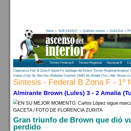
Inicio
SUB 13/15/17
Quiénes somos
Gol A Gol
Pr
Torneo Federal A
Torneo Regional
Nacional B
Co
Catamarca
Fed. B Zona F
Santa Fe
Santiago del Estero
Torneo Regional Amateur
Cubas (Cat)
Sp. Ben Hur (Rafaela)
Güemes (SdE)
Atl. Amalia (Tuc.)
Alte. Brown (L
Sintesis - Federal B Zona F - 1º 
Almirante Brown (Lules) 3 - 2 Amalia (
Gran triunfo de Brown que dió vu
perdido