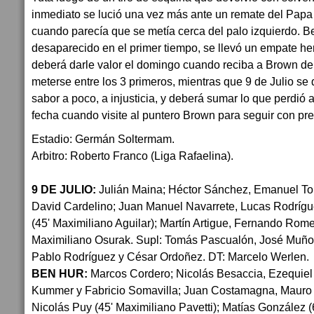
inmediato se lució una vez más ante un remate del Papa 
cuando parecía que se metía cerca del palo izquierdo. B
desaparecido en el primer tiempo, se llevó un empate he
deberá darle valor el domingo cuando reciba a Brown de
meterse entre los 3 primeros, mientras que 9 de Julio s
sabor a poco, a injusticia, y deberá sumar lo que perdió
fecha cuando visite al puntero Brown para seguir con pret
Estadio: Germán Soltermam.
Arbitro: Roberto Franco (Liga Rafaelina).
9 DE JULIO:
Julián Maina; Héctor Sánchez, Emanuel To
David Cardelino; Juan Manuel Navarrete, Lucas Rodríg
(45' Maximiliano Aguilar); Martín Artigue, Fernando Rom
Maximiliano Osurak. Supl: Tomás Pascualón, José Muño
Pablo Rodríguez y César Ordoñez. DT: Marcelo Werlen.
BEN HUR:
Marcos Cordero; Nicolás Besaccia, Ezequiel
Kummer y Fabricio Somavilla; Juan Costamagna, Mauro G
Nicolás Puy (45' Maximiliano Pavetti); Matías González (