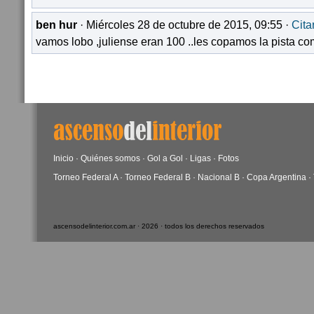
ben hur
· Miércoles 28 de octubre de 2015, 09:55 ·
Cita
vamos lobo ,juliense eran 100 ..les copamos la pista co
Inicio
·
Quiénes somos
·
Gol a Gol
·
Ligas
·
Fotos
Torneo Federal A
·
Torneo Federal B
·
Nacional B
·
Copa Argentina
·
ascensodelinterior.com.ar · 2026 · todos los derechos reservados