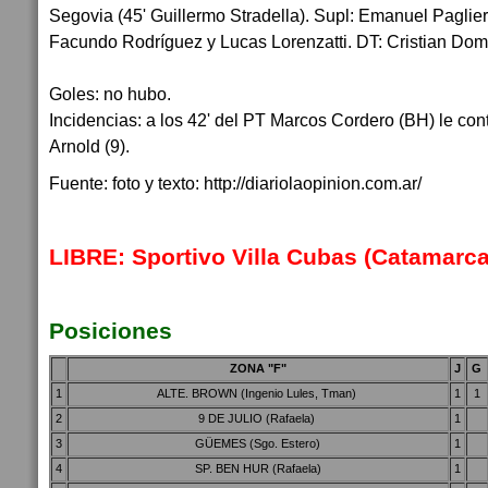
Segovia (45' Guillermo Stradella). Supl: Emanuel Paglie
Facundo Rodríguez y Lucas Lorenzatti. DT: Cristian Domi
Goles: no hubo.
Incidencias: a los 42' del PT Marcos Cordero (BH) le co
Arnold (9).
Fuente: foto y texto: http://diariolaopinion.com.ar/
LIBRE: Sportivo Villa Cubas (Catamarca
Posiciones
ZONA "F"
J
G
1
ALTE. BROWN (Ingenio Lules, Tman)
1
1
2
9 DE JULIO (Rafaela)
1
3
GÜEMES (Sgo. Estero)
1
4
SP. BEN HUR (Rafaela)
1