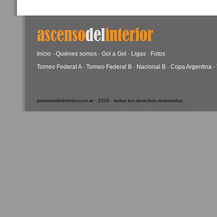
Inicio
·
Quiénes somos
·
Gol a Gol
·
Ligas
·
Fotos
Torneo Federal A
·
Torneo Federal B
·
Nacional B
·
Copa Argentina
·
ascensodelinterior.com.ar · 2026 · todos los derechos reservados