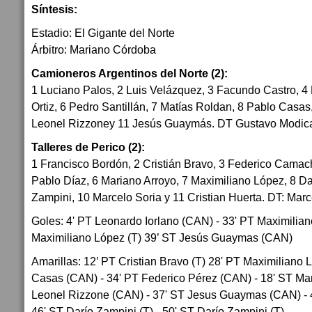
Síntesis:
Estadio: El Gigante del Norte
Árbitro: Mariano Córdoba
Camioneros Argentinos del Norte (2):
1 Luciano Palos, 2 Luis Velázquez, 3 Facundo Castro, 4
Ortiz, 6 Pedro Santillán, 7 Matías Roldan, 8 Pablo Casas
Leonel Rizzoney 11 Jesús Guaymás. DT Gustavo Modic
Talleres de Perico (2):
1 Francisco Bordón, 2 Cristián Bravo, 3 Federico Camac
Pablo Díaz, 6 Mariano Arroyo, 7 Maximiliano López, 8 Da
Zampini, 10 Marcelo Soria y 11 Cristian Huerta. DT: Mar
Goles: 4' PT Leonardo Iorlano (CAN) - 33' PT Maximilian
Maximiliano López (T) 39’ ST Jesús Guaymas (CAN)
Amarillas: 12’ PT Cristian Bravo (T) 28' PT Maximiliano 
Casas (CAN) - 34' PT Federico Pérez (CAN) - 18' ST Mari
Leonel Rizzone (CAN) - 37' ST Jesus Guaymas (CAN) - 4
46' ST Darío Zampini (T) - 50' ST Darío Zampini (T).