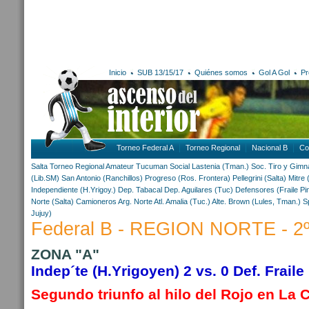
Inicio
SUB 13/15/17
Quiénes somos
Gol A Gol
Pr
Torneo Federal A
Torneo Regional
Nacional B
Co
Salta
Torneo Regional Amateur
Tucuman
Social Lastenia (Tman.)
Soc. Tiro y Gimn
(Lib.SM)
San Antonio (Ranchillos)
Progreso (Ros. Frontera)
Pellegrini (Salta)
Mitre 
Independiente (H.Yrigoy.)
Dep. Tabacal
Dep. Aguilares (Tuc)
Defensores (Fraile Pi
Norte (Salta)
Camioneros Arg. Norte
Atl. Amalia (Tuc.)
Alte. Brown (Lules, Tman.)
S
Jujuy)
Federal B - REGION NORTE - 2
ZONA "A"
Indep´te (H.Yrigoyen) 2 vs. 0 Def. Fraile
Segundo triunfo al hilo del Rojo en La 