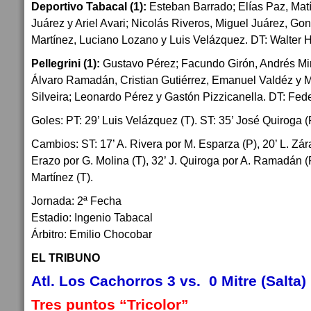
Deportivo Tabacal (1):
Esteban Barrado; Elías Paz, Ma
Juárez y Ariel Avari; Nicolás Riveros, Miguel Juárez, Go
Martínez, Luciano Lozano y Luis Velázquez. DT: Walter 
Pellegrini (1):
Gustavo Pérez; Facundo Girón, Andrés Mi
Álvaro Ramadán, Cristian Gutiérrez, Emanuel Valdéz y 
Silveira; Leonardo Pérez y Gastón Pizzicanella. DT: Fed
Goles: PT: 29’ Luis Velázquez (T). ST: 35’ José Quiroga (
Cambios: ST: 17’ A. Rivera por M. Esparza (P), 20’ L. Zára
Erazo por G. Molina (T), 32’ J. Quiroga por A. Ramadán (P
Martínez (T).
Jornada: 2ª Fecha
Estadio: Ingenio Tabacal
Árbitro: Emilio Chocobar
EL TRIBUNO
Atl. Los Cachorros 3 vs. 0 Mitre (Salta)
Tres puntos “Tricolor”