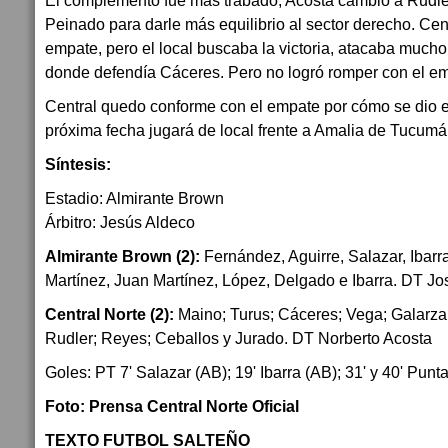
El complemento fue más trabado, Acosta cambio a Rudle
Peinado para darle más equilibrio al sector derecho. Cen
empate, pero el local buscaba la victoria, atacaba mucho 
donde defendía Cáceres. Pero no logró romper con el e
Central quedo conforme con el empate por cómo se dio el 
próxima fecha jugará de local frente a Amalia de Tucumá
Síntesis:
Estadio: Almirante Brown
Árbitro: Jesús Aldeco
Almirante Brown (2):
Fernández, Aguirre, Salazar, Ibarra
Martínez, Juan Martínez, López, Delgado e Ibarra. DT J
Central Norte (2):
Maino; Turus; Cáceres; Vega; Galarza
Rudler; Reyes; Ceballos y Jurado. DT Norberto Acosta
Goles: PT 7' Salazar (AB); 19' Ibarra (AB); 31' y 40' Punt
Foto: Prensa Central Norte Oficial
TEXTO FUTBOL SALTEÑO