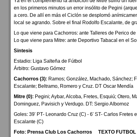
Ya en el complemento la ambición de Mitre sufrió un fue
en los primeros minutos un error insólito de Pegini (arque
a cero. De allí en más el Ciclón se desplomó anímicament
local se agrando. Sobre el final Rodolfo Escalante, de gra
Lo que viene para Cachorros: ante Talleres de Perico de 
Lo que viene para Mitre: ante Deportivo Tabacal en el Sol
Sintesis
Estadio: Liga Salteña de Fútbol
Árbitro: Gustavo Gómez
Cachorros (3):
Ramos; González, Machado, Sánchez; Flo
Escalante; Beltramo, Romero y Cruz. DT Oscar Mendía
Mitre (0):
Pegini; Aybar, Alcoba, Fretes, Esquiú; Otero, Ma
Dominguez, Pavisich y Verdugo. DT: Sergio Albornoz
Goles: 39' PT- Leonardo Cruz (C) - 6' ST- Carlos Fretes e
Escalante (C)
Foto: Prensa Club Los Cachorros TEXTO FUTBO