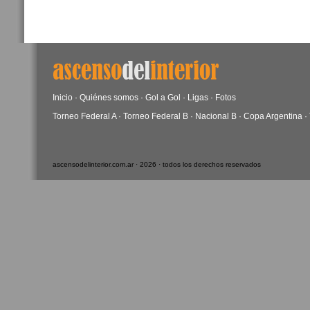
Inicio
·
Quiénes somos
·
Gol a Gol
·
Ligas
·
Fotos
Torneo Federal A
·
Torneo Federal B
·
Nacional B
·
Copa Argentina
·
ascensodelinterior.com.ar · 2026 · todos los derechos reservados