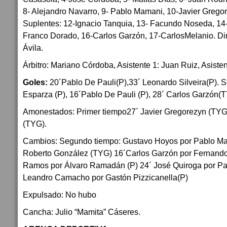
8- Alejandro Navarro, 9- Pablo Mamani, 10-Javier Gregor
Suplentes: 12-Ignacio Tanquia, 13- Facundo Noseda, 14
Franco Dorado, 16-Carlos Garzón, 17-CarlosMelanio. Dir
Ávila.
Árbitro: Mariano Córdoba, Asistente 1: Juan Ruiz, Asiste
Goles:
20´Pablo De Pauli(P),33´ Leonardo Silveira(P). 
Esparza (P), 16´Pablo De Pauli (P), 28´ Carlos Garzón(
Amonestados: Primer tiempo27´ Javier Gregorezyn (TYG
(TYG).
Cambios: Segundo tiempo: Gustavo Hoyos por Pablo Ma
Roberto González (TYG) 16´Carlos Garzón por Fernand
Ramos por Álvaro Ramadán (P) 24´ José Quiroga por Pab
Leandro Camacho por Gastón Pizzicanella(P)
Expulsado: No hubo
Cancha: Julio “Mamita” Cáseres.