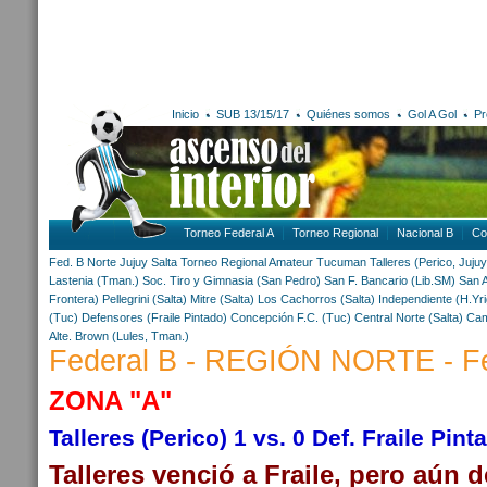
Inicio
SUB 13/15/17
Quiénes somos
Gol A Gol
Pr
Torneo Federal A
Torneo Regional
Nacional B
Co
Fed. B Norte
Jujuy
Salta
Torneo Regional Amateur
Tucuman
Talleres (Perico, Jujuy
Lastenia (Tman.)
Soc. Tiro y Gimnasia (San Pedro)
San F. Bancario (Lib.SM)
San A
Frontera)
Pellegrini (Salta)
Mitre (Salta)
Los Cachorros (Salta)
Independiente (H.Yri
(Tuc)
Defensores (Fraile Pintado)
Concepción F.C. (Tuc)
Central Norte (Salta)
Cam
Alte. Brown (Lules, Tman.)
Federal B - REGIÓN NORTE - F
ZONA "A"
Talleres (Perico) 1 vs. 0 Def. Fraile Pint
Talleres venció a Fraile, pero aún 