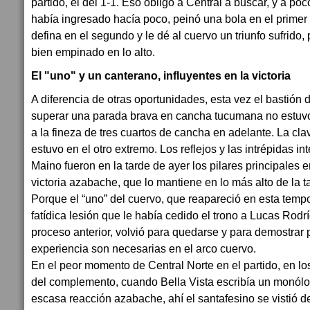
partido, el del 1-1. Eso obligó a Central a buscar, y a po
había ingresado hacía poco, peinó una bola en el prime
defina en el segundo y le dé al cuervo un triunfo sufrido,
bien empinado en lo alto.
El "uno" y un canterano, influyentes en la victoria
A diferencia de otras oportunidades, esta vez el bastión 
superar una parada brava en cancha tucumana no estuv
a la fineza de tres cuartos de cancha en adelante. La cla
estuvo en el otro extremo. Los reflejos y las intrépidas 
Maino fueron en la tarde de ayer los pilares principales 
victoria azabache, que lo mantiene en lo más alto de la t
Porque el “uno” del cuervo, que reapareció en esta temp
fatídica lesión que le había cedido el trono a Lucas Rodr
proceso anterior, volvió para quedarse y para demostrar 
experiencia son necesarias en el arco cuervo.
En el peor momento de Central Norte en el partido, en lo
del complemento, cuando Bella Vista escribía un monólo
escasa reacción azabache, ahí el santafesino se vistió d