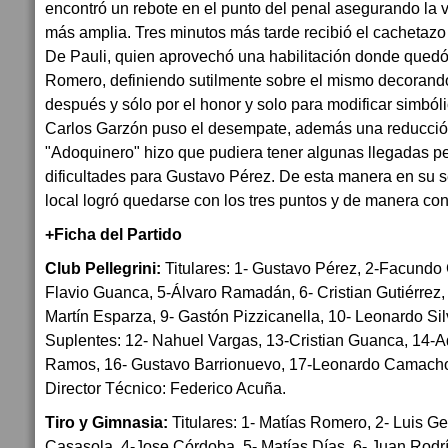
encontró un rebote en el punto del penal asegurando la v
más amplia. Tres minutos más tarde recibió el cachetazo
De Pauli, quien aprovechó una habilitación donde que
Romero, definiendo sutilmente sobre el mismo decorando 
después y sólo por el honor y solo para modificar simból
Carlos Garzón puso el desempate, además una reducción
"Adoquinero" hizo que pudiera tener algunas llegadas p
dificultades para Gustavo Pérez. De esta manera en su 
local logró quedarse con los tres puntos y de manera co
+Ficha del Partido
Club Pellegrini:
Titulares: 1- Gustavo Pérez, 2-Facundo G
Flavio Guanca, 5-Álvaro Ramadán, 6- Cristian Gutiérrez,
Martín Esparza, 9- Gastón Pizzicanella, 10- Leonardo Si
Suplentes: 12- Nahuel Vargas, 13-Cristian Guanca, 14-Ado
Ramos, 16- Gustavo Barrionuevo, 17-Leonardo Camacho,
Director Técnico: Federico Acuña.
Tiro y Gimnasia:
Titulares: 1- Matías Romero, 2- Luis G
Casasola, 4-Jose Córdoba, 5- Matías Días, 6- Juan Rodr