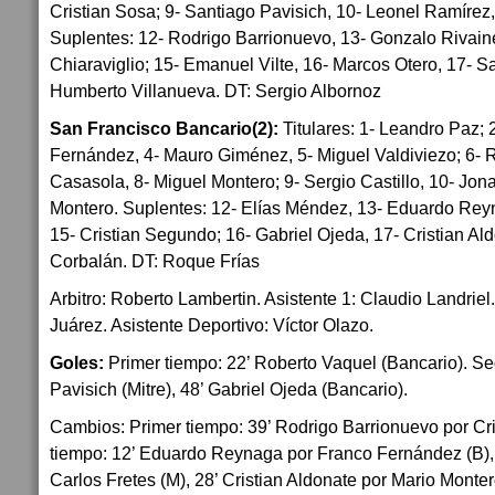
Cristian Sosa; 9- Santiago Pavisich, 10- Leonel Ramíre
Suplentes: 12- Rodrigo Barrionuevo, 13- Gonzalo Rivaine
Chiaraviglio; 15- Emanuel Vilte, 16- Marcos Otero, 17- 
Humberto Villanueva. DT: Sergio Albornoz
San Francisco Bancario(2):
Titulares: 1- Leandro Paz; 
Fernández, 4- Mauro Giménez, 5- Miguel Valdiviezo; 6- 
Casasola, 8- Miguel Montero; 9- Sergio Castillo, 10- Jo
Montero. Suplentes: 12- Elías Méndez, 13- Eduardo Re
15- Cristian Segundo; 16- Gabriel Ojeda, 17- Cristian Al
Corbalán. DT: Roque Frías
Arbitro: Roberto Lambertin. Asistente 1: Claudio Landriel
Juárez. Asistente Deportivo: Víctor Olazo.
Goles:
Primer tiempo: 22’ Roberto Vaquel (Bancario). Se
Pavisich (Mitre), 48’ Gabriel Ojeda (Bancario).
Cambios: Primer tiempo: 39’ Rodrigo Barrionuevo por Cr
tiempo: 12’ Eduardo Reynaga por Franco Fernández (B), 2
Carlos Fretes (M), 28’ Cristian Aldonate por Mario Monter