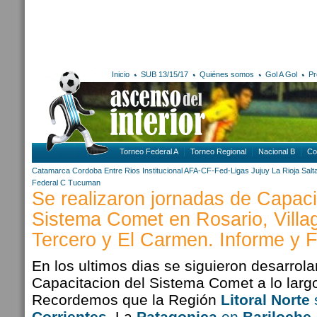
Inicio
SUB 13/15/17
Quiénes somos
Gol A Gol
Pr
Torneo Federal A
Torneo Regional
Nacional B
Co
Catamarca
Cordoba
Entre Rios
Institucional AFA-CF-Fed-Ligas
Jujuy
La Rioja
Salt
Federal C
Tucuman
Se realizaron jornadas de Capaci
Sistema Comet en Rosario, Villa
Tercero y El Carmen. Informe y 
En los ultimos dias se siguieron desarrol
Capacitacion del Sistema Comet a lo largo
Recordemos que la Región
Litoral Norte
Corrientes
, La
Patagonica
en
Bariloche