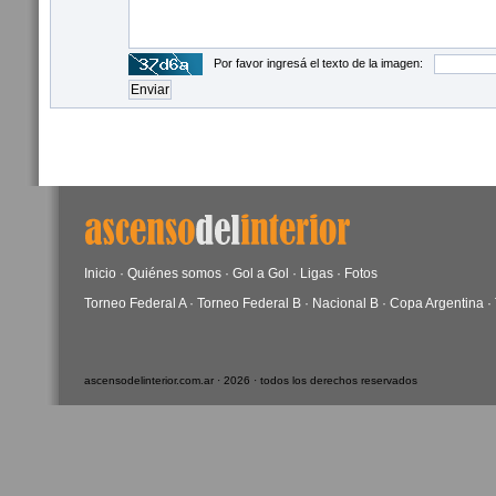
Por favor ingresá el texto de la imagen:
Inicio
·
Quiénes somos
·
Gol a Gol
·
Ligas
·
Fotos
Torneo Federal A
·
Torneo Federal B
·
Nacional B
·
Copa Argentina
·
ascensodelinterior.com.ar · 2026 · todos los derechos reservados