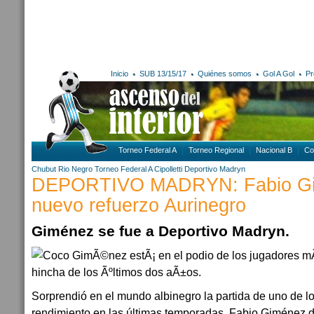
Inicio
SUB 13/15/17
Quiénes somos
Gol A Gol
Pr
Torneo Federal A
Torneo Regional
Nacional B
Co
Chubut
Rio Negro
Torneo Federal A
Cipolletti
Deportivo Madryn
DEPORTIVO MADRYN: Fabio Gi
nuevo refuerzo Aurinegro
Giménez se fue a Deportivo Madryn.
Sorprendió en el mundo albinegro la partida de uno de l
rendimiento en las últimas temporadas. Fabio Giménez di