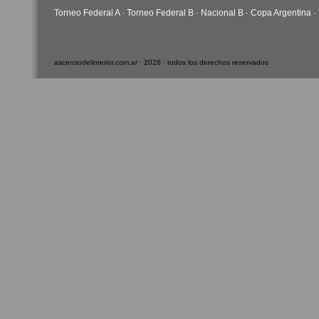
Torneo Federal A
·
Torneo Federal B
·
Nacional B
·
Copa Argentina
·
ascensodelinterior.com.ar · 2026 · todos los derechos reservados