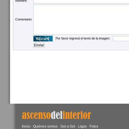
Nombre:
Comentario:
Por favor ingresá el texto de la imagen:
Inicio
·
Quiénes somos
·
Gol a Gol
·
Ligas
·
Fotos