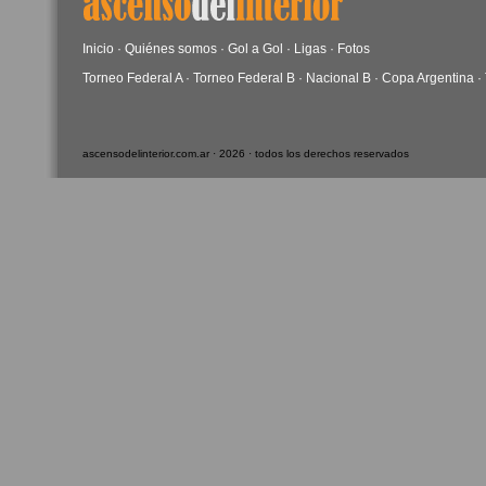
Inicio
·
Quiénes somos
·
Gol a Gol
·
Ligas
·
Fotos
Torneo Federal A
·
Torneo Federal B
·
Nacional B
·
Copa Argentina
·
ascensodelinterior.com.ar · 2026 · todos los derechos reservados