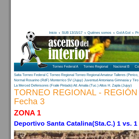
Inicio
SUB 13/15/17
Quiénes somos
Gol A Gol
Pr
Torneo Federal A
Torneo Regional
Nacional B
Co
Salta
Torneo Federal C
Torneo Regional
Torneo Regional Amateur
Talleres (Perico,
Normal Rosarino (RdF)
Monterrico SV (Jujuy)
Juventud Antoniana
Gimnasia y Tiro
La Merced
Defensores (Fraile Pintado)
Atl. Amalia (Tuc.)
Altos H. Zapla (Jujuy)
TORNEO REGIONAL - REGIÓN
Fecha 3
ZONA 1
Deportivo Santa Catalina(Sta.C.) 1 vs. 1 