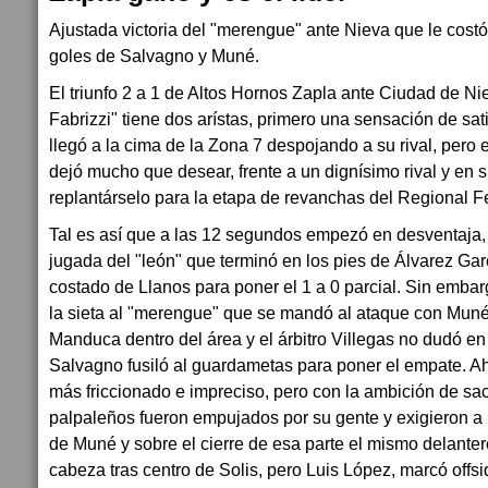
Ajustada victoria del "merengue" ante Nieva que le cost
goles de Salvagno y Muné.
El triunfo 2 a 1 de Altos Hornos Zapla ante Ciudad de Ni
Fabrizzi" tiene dos arístas, primero una sensación de sa
llegó a la cima de la Zona 7 despojando a su rival, pero 
dejó mucho que desear, frente a un dignísimo rival y en
replantárselo para la etapa de revanchas del Regional F
Tal es así que a las 12 segundos empezó en desventaja
jugada del "león" que terminó en los pies de Álvarez Ga
costado de Llanos para poner el 1 a 0 parcial. Sin emba
la sieta al "merengue" que se mandó al ataque con Muné
Manduca dentro del área y el árbitro Villegas no dudó en
Salvagno fusiló al guardametas para poner el empate. Ah
más friccionado e impreciso, pero con la ambición de sa
palpaleños fueron empujados por su gente y exigieron 
de Muné y sobre el cierre de esa parte el mismo delante
cabeza tras centro de Solis, pero Luis López, marcó offsi