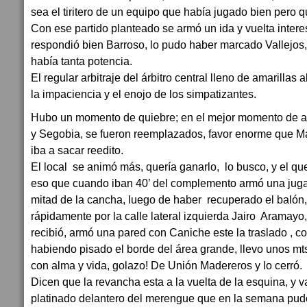
sea el tiritero de un equipo que había jugado bien pero 
Con ese partido planteado se armó un ida y vuelta intere
respondió bien Barroso, lo pudo haber marcado Vallejos,
había tanta potencia.
El regular arbitraje del árbitro central lleno de amarillas
la impaciencia y el enojo de los simpatizantes.
Hubo un momento de quiebre; en el mejor momento de 
y Segobia, se fueron reemplazados, favor enorme que Mad
iba a sacar reedito.
El local se animó más, quería ganarlo, lo busco, y el q
eso que cuando iban 40’ del complemento armó una juga
mitad de la cancha, luego de haber recuperado el balón,
rápidamente por la calle lateral izquierda Jairo Aramayo,
recibió, armó una pared con Caniche este la traslado , c
habiendo pisado el borde del área grande, llevo unos mts
con alma y vida, golazo! De Unión Madereros y lo cerró.
Dicen que la revancha esta a la vuelta de la esquina, y v
platinado delantero del merengue que en la semana pudo 