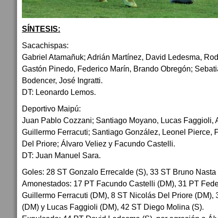
SÍNTESIS:
Sacachispas:
Gabriel Atamañuk; Adrián Martínez, David Ledesma, Rodr
Gastón Pinedo, Federico Marín, Brando Obregón; Sebati
Bodencer, José Ingratti.
DT: Leonardo Lemos.
Deportivo Maipú:
Juan Pablo Cozzani; Santiago Moyano, Lucas Faggioli, A
Guillermo Ferracuti; Santiago González, Leonel Pierce, 
Del Priore; Álvaro Veliez y Facundo Castelli.
DT: Juan Manuel Sara.
Goles: 28 ST Gonzalo Errecalde (S), 33 ST Bruno Nasta
Amonestados: 17 PT Facundo Castelli (DM), 31 PT Feder
Guillermo Ferracuti (DM), 8 ST Nicolás Del Priore (DM)
(DM) y Lucas Faggioli (DM), 42 ST Diego Molina (S).