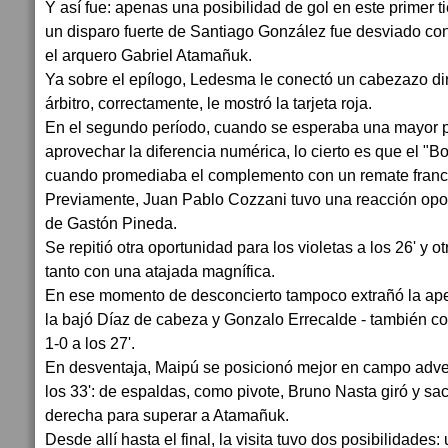
Y así fue: apenas una posibilidad de gol en este primer ti
un disparo fuerte de Santiago González fue desviado co
el arquero Gabriel Atamañuk.
Ya sobre el epílogo, Ledesma le conectó un cabezazo dire
árbitro, correctamente, le mostró la tarjeta roja.
En el segundo período, cuando se esperaba una mayor pr
aprovechar la diferencia numérica, lo cierto es que el "Bo
cuando promediaba el complemento con un remate franco
Previamente, Juan Pablo Cozzani tuvo una reacción opo
de Gastón Pineda.
Se repitió otra oportunidad para los violetas a los 26' y o
tanto con una atajada magnífica.
En ese momento de desconcierto tampoco extrañó la aper
la bajó Díaz de cabeza y Gonzalo Errecalde - también c
1-0 a los 27'.
En desventaja, Maipú se posicionó mejor en campo adver
los 33': de espaldas, como pivote, Bruno Nasta giró y sa
derecha para superar a Atamañuk.
Desde allí hasta el final, la visita tuvo dos posibilidade