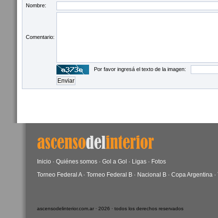
Nombre:
Comentario:
Por favor ingresá el texto de la imagen:
Inicio
·
Quiénes somos
·
Gol a Gol
·
Ligas
·
Fotos
Torneo Federal A
·
Torneo Federal B
·
Nacional B
·
Copa Argentina
·
ascensodelinterior.com.ar · 2026 · todos los derechos reservados