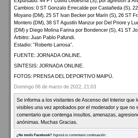
Expulsado: 44 PT David Ledesma (S), por agresión a Álv
Cambios: 0 ST Gonzalo Errecalde por Castañeda (S), 2
Moyano (DM), 25 ST Ivan Becker por Marín (S), 26 ST 
Montero (DM), 38 ST Agustín Manzur por Del Priore y Lu
(DM) y Diego Molina Farina por Bondencer (S), 41 ST Jos
Árbitro: Juan Pablo Pafundi.
Estadio: "Roberto Larrosa".
FUENTE: JORNADA ONLINE.
SÍNTESIS: JORNADA ONLINE.
FOTOS: PRENSA DEL DEPORTIVO MAIPÚ.
Domingo 06 de marzo de 2022, 21:03
Se informa a los visitantes de Ascenso del Interior que
visibles una vez aprobados por el moderador y que no 
comentario que contenga insultos, amenazas, agresion
anónimas. Muchas Gracias.
¿No tenés Facebook?
Ingresá tu comentario continuación: