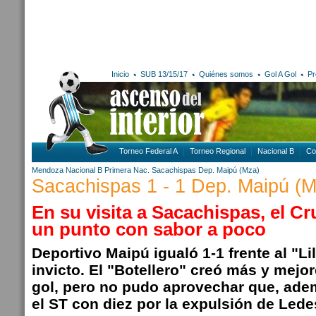
Inicio
SUB 13/15/17
Quiénes somos
Gol A Gol
Pr
Torneo Federal A
Torneo Regional
Nacional B
Co
Mendoza
Nacional B
Primera Nac.
Sacachispas
Dep. Maipú (Mza)
Sacachispas 1 - 1 Dep. Maipú (M
En su visita a Sacachispas, el Cr
un punto con sabor a poco
Deportivo Maipú igualó 1-1 frente al "Li
invicto. El "Botellero" creó más y mejo
gol, pero no pudo aprovechar que, adem
el ST con diez por la expulsión de Led