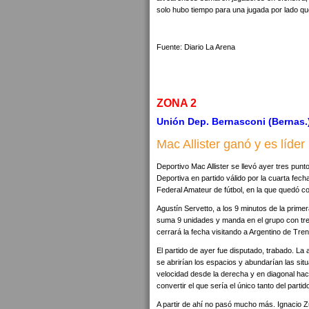
solo hubo tiempo para una jugada por lado qu
Fuente: Diario La Arena
ZONA 2
Unión Dep. Bernasconi (Bernas.) 
Mac Allister ganó y es líder
Deportivo Mac Allister se llevó ayer tres punt
Deportiva en partido válido por la cuarta fe
Federal Amateur de fútbol, en la que quedó c
Agustín Servetto, a los 9 minutos de la prime
suma 9 unidades y manda en el grupo con tre
cerrará la fecha visitando a Argentino de Tre
El partido de ayer fue disputado, trabado. La
se abrirían los espacios y abundarían las si
velocidad desde la derecha y en diagonal haci
convertir el que sería el único tanto del partid
A partir de ahí no pasó mucho más. Ignacio Z