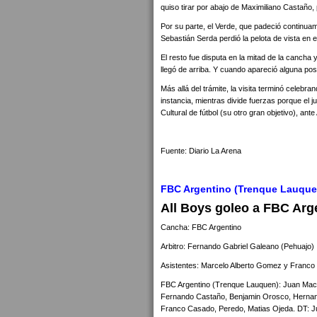
quiso tirar por abajo de Maximiliano Castaño, p
Por su parte, el Verde, que padeció continuam
Sebastián Serda perdió la pelota de vista en e
El resto fue disputa en la mitad de la canch
llegó de arriba. Y cuando apareció alguna posi
Más allá del trámite, la visita terminó celebra
instancia, mientras divide fuerzas porque el j
Cultural de fútbol (su otro gran objetivo), ante
Fuente: Diario La Arena
FBC Argentino (Trenque Lauquen
All Boys goleo a FBC Arge
Cancha: FBC Argentino
Arbitro: Fernando Gabriel Galeano (Pehuajo)
Asistentes: Marcelo Alberto Gomez y Franco
FBC Argentino (Trenque Lauquen): Juan Mach
Fernando Castaño, Benjamin Orosco, Hernan 
Franco Casado, Peredo, Matias Ojeda. DT: Ju