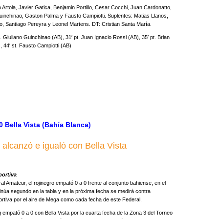
o Artola, Javier Gatica, Benjamin Portillo, Cesar Cocchi, Juan Cardonatto,
Guinchinao, Gaston Palma y Fausto Campiotti. Suplentes: Matias Llanos,
, Santiago Pereyra y Leonel Martens. DT: Cristian Santa María.
. Giuliano Guinchinao (AB), 31′ pt. Juan Ignacio Rossi (AB), 35′ pt. Brian
, 44′ st. Fausto Campiotti (AB)
0 Bella Vista (Bahía Blanca)
 alcanzó e igualó con Bella Vista
portiva
l Amateur, el rojinegro empató 0 a 0 frente al conjunto bahiense, en el
inúa segundo en la tabla y en la próxima fecha se medirá contra
tiva por el aire de Mega como cada fecha de este Federal.
g empató 0 a 0 con Bella Vista por la cuarta fecha de la Zona 3 del Torneo