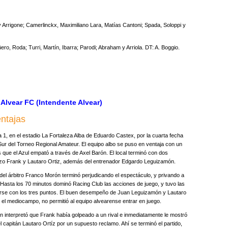
 y Arrigone; Camerlinckx, Maximiliano Lara, Matías Cantoni; Spada, Soloppi y
ro, Roda; Turri, Martín, Ibarra; Parodi; Abraham y Arriola. DT: A. Boggio.
 Alvear FC (Intendente Alvear)
entajas
1, en el estadio La Fortaleza Alba de Eduardo Castex, por la cuarta fecha
 del Torneo Regional Amateur. El equipo albo se puso en ventaja con un
 que el Azul empató a través de Axel Barón. El local terminó con dos
zo Frank y Lautaro Ortiz, además del entrenador Edgardo Leguizamón.
 del árbitro Franco Morón terminó perjudicando el espectáculo, y privando a
. Hasta los 70 minutos dominó Racing Club las acciones de juego, y tuvo las
arse con los tres puntos. El buen desempeño de Juan Leguizamón y Lautaro
en el mediocampo, no permitió al equipo alvearense entrar en juego.
 interpretó que Frank había golpeado a un rival e inmediatamente le mostró
 el capitán Lautaro Ortíz por un supuesto reclamo. Ahí se terminó el partido,