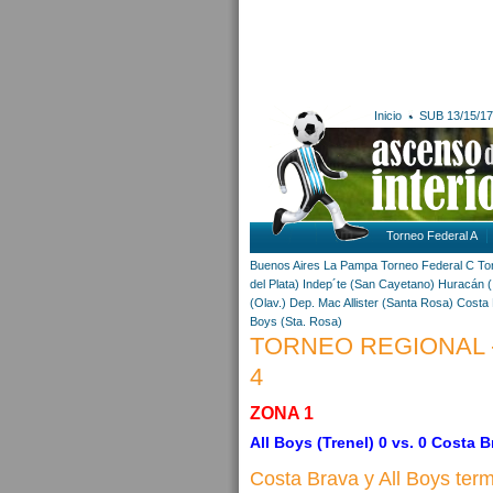
Inicio
SUB 13/15/17
Torneo Federal A
Buenos Aires
La Pampa
Torneo Federal C
To
del Plata)
Indep´te (San Cayetano)
Huracán (
(Olav.)
Dep. Mac Allister (Santa Rosa)
Costa 
Boys (Sta. Rosa)
TORNEO REGIONAL -
4
ZONA 1
All Boys (Trenel) 0 vs. 0 Costa 
Costa Brava y All Boys ter