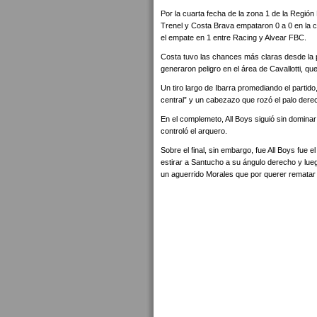
Por la cuarta fecha de la zona 1 de la Regi
Trenel y Costa Brava empataron 0 a 0 en la 
el empate en 1 entre Racing y Alvear FBC.
Costa tuvo las chances más claras desde la p
generaron peligro en el área de Cavallotti, q
Un tiro largo de Ibarra promediando el partido, 
central” y un cabezazo que rozó el palo derec
En el complemeto, All Boys siguió sin domina
controló el arquero.
Sobre el final, sin embargo, fue All Boys fue e
estirar a Santucho a su ángulo derecho y lue
un aguerrido Morales que por querer rematar 