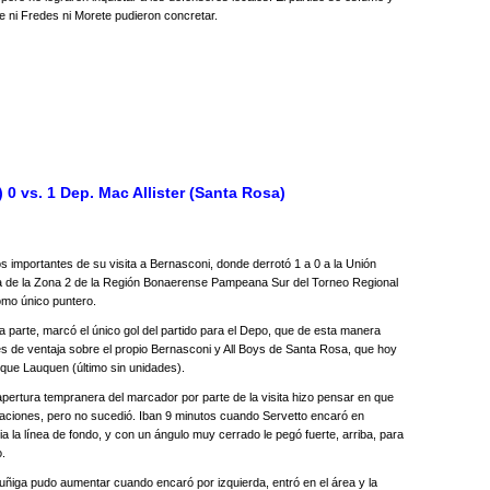
e ni Fredes ni Morete pudieron concretar.
0 vs. 1 Dep. Mac Allister (Santa Rosa)
os importantes de su visita a Bernasconi, donde derrotó 1 a 0 a la Unión
cha de la Zona 2 de la Región Bonaerense Pampeana Sur del Torneo Regional
omo único puntero.
ra parte, marcó el único gol del partido para el Depo, que de esta manera
s de ventaja sobre el propio Bernasconi y All Boys de Santa Rosa, que hoy
nque Lauquen (último sin unidades).
 apertura tempranera del marcador por parte de la visita hizo pensar en que
tuaciones, pero no sucedió. Iban 9 minutos cuando Servetto encaró en
a la línea de fondo, y con un ángulo muy cerrado le pegó fuerte, arriba, para
o.
uñiga pudo aumentar cuando encaró por izquierda, entró en el área y la