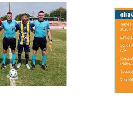
Torneo 
2026 - 
Estudia
Sol de 
(VR)
Costa B
(Rawso
Tucumán
Villa Mi