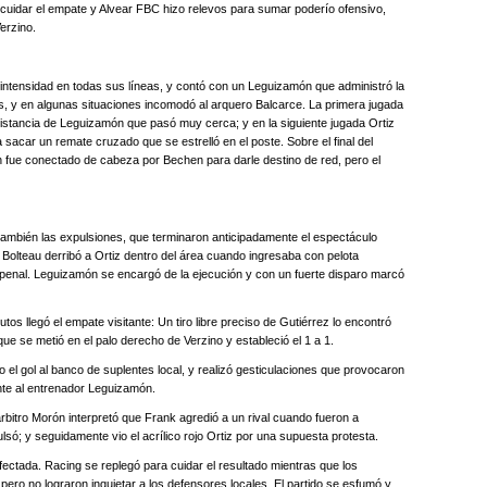
uidar el empate y Alvear FBC hizo relevos para sumar poderío ofensivo,
erzino.
intensidad en todas sus líneas, y contó con un Leguizamón que administró la
os, y en algunas situaciones incomodó al arquero Balcarce. La primera jugada
distancia de Leguizamón que pasó muy cerca; y en la siguiente jugada Ortiz
 sacar un remate cruzado que se estrelló en el poste. Sobre el final del
 fue conectado de cabeza por Bechen para darle destino de red, pero el
también las expulsiones, que terminaron anticipadamente el espectáculo
a Bolteau derribó a Ortiz dentro del área cuando ingresaba con pelota
 penal. Leguizamón se encargó de la ejecución y con un fuerte disparo marcó
tos llegó el empate visitante: Un tiro libre preciso de Gutiérrez lo encontró
ue se metió en el palo derecho de Verzino y estableció el 1 a 1.
ito el gol al banco de suplentes local, y realizó gesticulaciones que provocaron
ente al entrenador Leguizamón.
árbitro Morón interpretó que Frank agredió a un rival cuando fueron a
lsó; y seguidamente vio el acrílico rojo Ortiz por una supuesta protesta.
 afectada. Racing se replegó para cuidar el resultado mientras que los
ero no lograron inquietar a los defensores locales. El partido se esfumó y