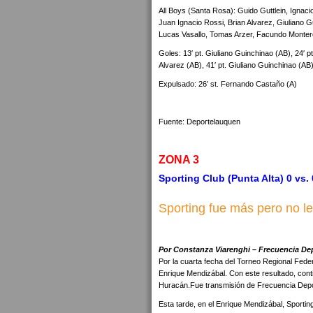
All Boys (Santa Rosa): Guido Guttlein, Ignaci
Juan Ignacio Rossi, Brian Alvarez, Giuliano 
Lucas Vasallo, Tomas Arzer, Facundo Montero
Goles: 13′ pt. Giuliano Guinchinao (AB), 24′ pt
Alvarez (AB), 41′ pt. Giuliano Guinchinao (AB)
Expulsado: 26′ st. Fernando Castaño (A)
Fuente: Deportelauquen
ZONA 3
Sporting Club (Punta Alta) 0 vs. 
Sporting fue más pero no le
Por Constanza Viarenghi – Frecuencia De
Por la cuarta fecha del Torneo Regional Federa
Enrique Mendizábal. Con este resultado, cont
Huracán.Fue transmisión de Frecuencia Depor
Esta tarde, en el Enrique Mendizábal, Sportin