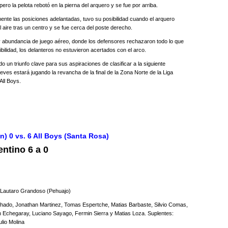
ero la pelota rebotó en la pierna del arquero y se fue por arriba.
ente las posiciones adelantadas, tuvo su posibilidad cuando el arquero
l aire tras un centro y se fue cerca del poste derecho.
a y abundancia de juego aéreo, donde los defensores rechazaron todo lo que
bilidad, los delanteros no estuvieron acertados con el arco.
ndo un triunfo clave para sus aspiraciones de clasificar a la siguiente
ueves estará jugando la revancha de la final de la Zona Norte de la Liga
 All Boys.
) 0 vs. 6 All Boys (Santa Rosa)
ntino 6 a 0
 Lautaro Grandoso (Pehuajo)
ado, Jonathan Martinez, Tomas Espertche, Matias Barbaste, Silvio Comas,
Echegaray, Luciano Sayago, Fermin Sierra y Matias Loza. Suplentes:
lio Molina