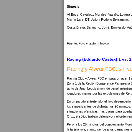
Síntesis
All Boys: Cavallotti; Morales, Vasallo, Lovera
Martín Lara. DT: Julio y Rodolfo Beltramino.
Costa Brava: Santucho; Jofré, Bonivardo, Agüe
Fuente: Foto y texto: Infopico
Racing (Eduardo Castex) 1 vs. 1
Racing y Alvear FBC, sin v
Racing Club y Alvear FBC empataron ayer 1 a 
Zona 1 de la Región Bonaerense Pampeana Sur
tanto de Juan Leguizamón, de penal, mientras
jugadores menos por las expulsiones de Ren
En un partido entretenido, el flojo desempeño
los simpatizantes de disfrutar los 90 minutos
situaciones ofensivas más claras para qued
Ortiz, el sólido trabajo defensivo y el orden 
Pero, a los 26 minutos del complemento Morón
la tarjeta roja, y junto se fue a los camarines