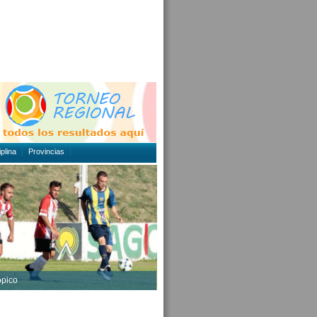
plina
Provincias
opico