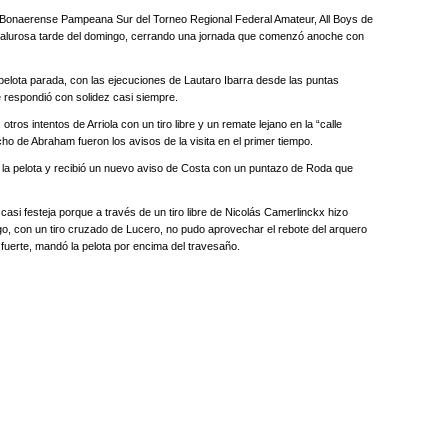
ón Bonaerense Pampeana Sur del Torneo Regional Federal Amateur, All Boys de
calurosa tarde del domingo, cerrando una jornada que comenzó anoche con
elota parada, con las ejecuciones de Lautaro Ibarra desde las puntas
ue respondió con solidez casi siempre.
otros intentos de Arriola con un tiro libre y un remate lejano en la “calle
ho de Abraham fueron los avisos de la visita en el primer tiempo.
r la pelota y recibió un nuevo aviso de Costa con un puntazo de Roda que
l casi festeja porque a través de un tiro libre de Nicolás Camerlinckx hizo
go, con un tiro cruzado de Lucero, no pudo aprovechar el rebote del arquero
fuerte, mandó la pelota por encima del travesaño.