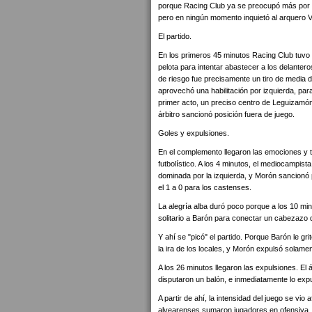
porque Racing Club ya se preocupó más por c
pero en ningún momento inquietó al arquero V
El partido.
En los primeros 45 minutos Racing Club tuvo 
pelota para intentar abastecer a los delanter
de riesgo fue precisamente un tiro de media 
aprovechó una habilitación por izquierda, para
primer acto, un preciso centro de Leguizamón
árbitro sancionó posición fuera de juego.
Goles y expulsiones.
En el complemento llegaron las emociones y 
futbolístico. A los 4 minutos, el mediocampist
dominada por la izquierda, y Morón sancionó
el 1 a 0 para los castenses.
La alegría alba duró poco porque a los 10 minu
solitario a Barón para conectar un cabezazo q
Y ahí se "picó" el partido. Porque Barón le gr
la ira de los locales, y Morón expulsó solam
A los 26 minutos llegaron las expulsiones. El 
disputaron un balón, e inmediatamente lo expu
A partir de ahí, la intensidad del juego se vio
alvearenses sumaron jugadores en ofensiva, p