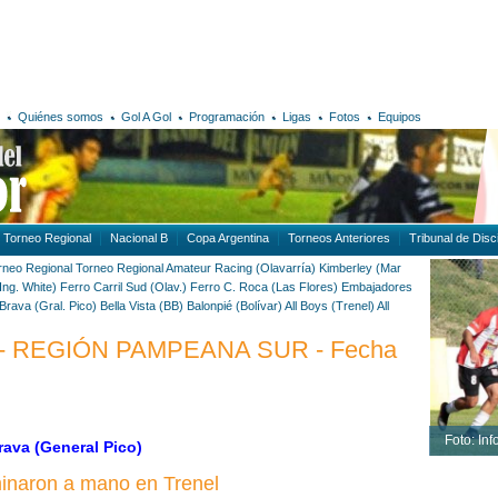
Quiénes somos
Gol A Gol
Programación
Ligas
Fotos
Equipos
Torneo Regional
Nacional B
Copa Argentina
Torneos Anteriores
Tribunal de Disci
rneo Regional
Torneo Regional Amateur
Racing (Olavarría)
Kimberley (Mar
Ing. White)
Ferro Carril Sud (Olav.)
Ferro C. Roca (Las Flores)
Embajadores
Brava (Gral. Pico)
Bella Vista (BB)
Balonpié (Bolívar)
All Boys (Trenel)
All
 REGIÓN PAMPEANA SUR - Fecha
Foto: Inf
Brava (General Pico)
minaron a mano en Trenel