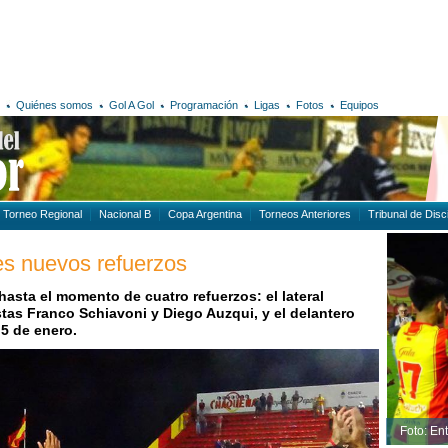
Quiénes somos
Gol A Gol
Programación
Ligas
Fotos
Equipos
Torneo Regional
Nacional B
Copa Argentina
Torneos Anteriores
Tribunal de Disci
es nuevos refuerzos
hasta el momento de cuatro refuerzos: el lateral
as Franco Schiavoni y Diego Auzqui, y el delantero
 5 de enero.
Foto: En