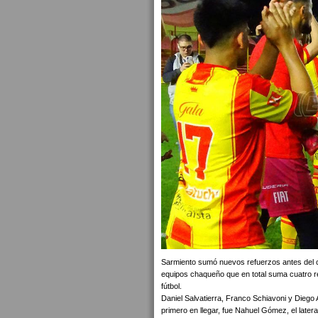
Sarmiento sumó nuevos refuerzos antes del ci
equipos chaqueño que en total suma cuatro re
fútbol.
Daniel Salvatierra, Franco Schiavoni y Diego
primero en llegar, fue Nahuel Gómez, el late