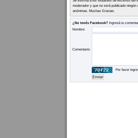
Se informa a los visitantes de Ascenso del 
moderador y que no será publicado ningún 
anónimas. Muchas Gracias.
¿No tenés Facebook?
Ingresá tu comentar
Nombre:
Comentario:
Por favor ingre