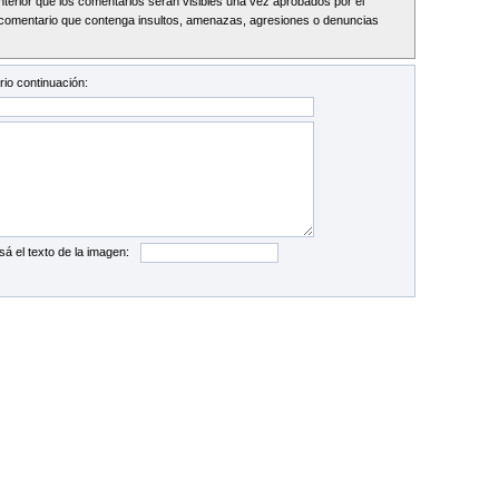
Interior que los comentarios serán visibles una vez aprobados por el
comentario que contenga insultos, amenazas, agresiones o denuncias
io continuación:
sá el texto de la imagen: