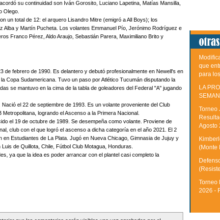
acordó su continuidad son Iván Gorosito, Luciano Lapetina, Matías Mansilla,
o Olego.
n un total de 12: el arquero Lisandro Mitre (emigró a All Boys); los
z Alba y Martín Pucheta. Los volantes Emmanuel Pío, Jerónimo Rodríguez e
teros Franco Pérez, Aldo Araujo, Sebastián Parera, Maximiliano Brito y
Modific
que ent
 23 de febrero de 1990. Es delantero y debutó profesionalmente en Newell's en
para lo
or la Copa Sudamericana. Tuvo un paso por Atlético Tucumán disputando la
LA PRO
adas se mantuvo en la cima de la tabla de goleadores del Federal "A" jugando
SEMAN
Nació el 22 de septiembre de 1993. Es un volante proveniente del Club
Torneo 
 Metropolitana, logrando el Ascenso a la Primera Nacional.
Resulta
cido el 19 de octubre de 1989. Se desempeña como volante. Proviene de
Agosto
l, club con el que logró el ascenso a dicha categoría en el año 2021. El 2
ión en Estudiantes de La Plata. Jugó en Nueva Chicago, Gimnasia de Jujuy y
Kimberle
Luis de Quillota, Chile, Fútbol Club Motagua, Honduras.
(Monte 
 ya que la idea es poder arrancar con el plantel casi completo la
Defenso
(Resist
Torneo 
2026 - 