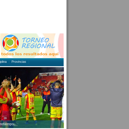
plina
Provincias
tretiempo.