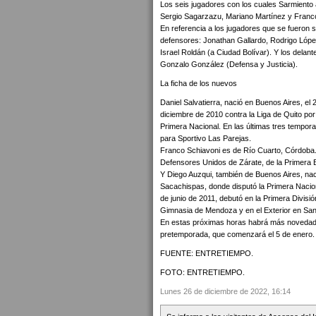
Los seis jugadores con los cuales Sarmiento 
Sergio Sagarzazu, Mariano Martínez y Franc
En referencia a los jugadores que se fueron so
defensores: Jonathan Gallardo, Rodrigo Lópe
Israel Roldán (a Ciudad Bolívar). Y los delan
Gonzalo González (Defensa y Justicia).
La ficha de los nuevos
Daniel Salvatierra, nació en Buenos Aires, el
diciembre de 2010 contra la Liga de Quito p
Primera Nacional. En las últimas tres tempor
para Sportivo Las Parejas.
Franco Schiavoni es de Río Cuarto, Córdoba. 
Defensores Unidos de Zárate, de la Primera B
Y Diego Auzqui, también de Buenos Aires, na
Sacachispas, donde disputó la Primera Naciona
de junio de 2011, debutó en la Primera Divis
Gimnasia de Mendoza y en el Exterior en San 
En estas próximas horas habrá más novedades,
pretemporada, que comenzará el 5 de enero.
FUENTE: ENTRETIEMPO.
FOTO: ENTRETIEMPO.
Lunes 26 de diciembre de 2022, 16:14