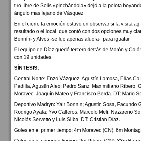
tiro libre de Solís «pinchándola» dejó a la pelota boyando
ángulo mas lejano de Vásquez.
En el cierre la emoción estuvo en observar si la visita ag
resultado o el local, que contó con dos opciones muy cla
Bonnín- y Alves -se fue apenas afuera-, para igualar.
El equipo de Díaz quedó tercero detrás de Morón y Colón
con 19 unidades.
SÍNTESIS:
Central Norte: Enzo Vázquez; Agustín Lamosa, Elías Cal
Padilla, Agustín Aleo; Pedro Sanz, Maximiliano Ribero,
Moravec; Joaquín Mateo y Francisco Borda. DT: Mario S
Deportivo Madryn: Yair Bonnin; Agustín Sosa, Facundo Gi
Rodrigo Ayala; Yvo Calleros, Marcelo Meli, Nazareno So
Nicolás Servetto y Luis Silba. DT: Cristian Díaz.
Goles en el primer tiempo: 4m Moravec (CN), 6m Montag
Goles en el segundo tiempo: 2m Ribero (CN), 33m Barri