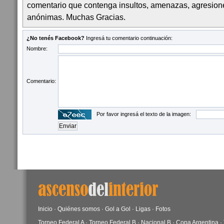
comentario que contenga insultos, amenazas, agresion
anónimas. Muchas Gracias.
¿No tenés Facebook?
Ingresá tu comentario continuación:
Nombre:
Comentario:
Por favor ingresá el texto de la imagen:
Inicio
·
Quiénes somos
·
Gol a Gol
·
Ligas
·
Fotos
Torneo Federal A
·
Torneo Federal B
·
Nacional B
·
Copa Argentina
·