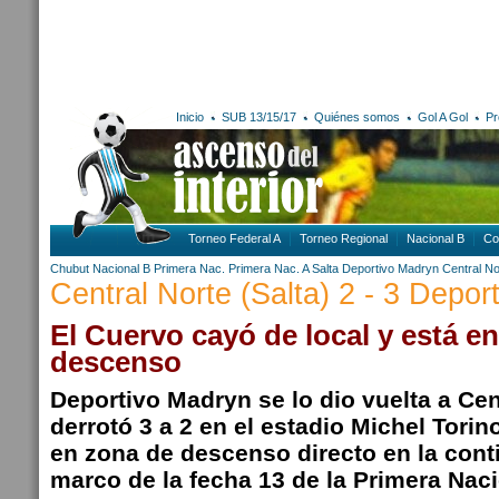
Inicio
SUB 13/15/17
Quiénes somos
Gol A Gol
Pr
Torneo Federal A
Torneo Regional
Nacional B
Co
Chubut
Nacional B
Primera Nac.
Primera Nac. A
Salta
Deportivo Madryn
Central No
Central Norte (Salta) 2 - 3 Depor
El Cuervo cayó de local y está e
descenso
Deportivo Madryn se lo dio vuelta a Cent
derrotó 3 a 2 en el estadio Michel Tori
en zona de descenso directo en la cont
marco de la fecha 13 de la Primera Naci