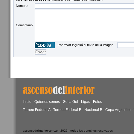
Nombre:
Comentario:
Por favor ingresá el texto de la imagen:
Inicio
·
Quiénes somos
·
Gol a Gol
·
Ligas
·
Fotos
Torneo Federal A
·
Torneo Federal B
·
Nacional B
·
Copa Argentina
·
ascensodelinterior.com.ar · 2026 · todos los derechos reservados