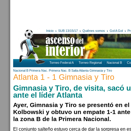
Inicio
SUB 13/15/17
Quiénes somos
Gol A Gol
Pr
Torneo Federal A
Torneo Regional
Nacional B
Co
Nacional B
Primera Nac.
Primera Nac. B
Salta
Atlanta
Gimnasia y Tiro
Atlanta 1 - 1 Gimnasia y Tiro
Gimnasia y Tiro, de visita, sacó 
ante el líder Atlanta
Ayer, Gimnasia y Tiro se presentó en el
Kolbowski y obtuvo un empate 1-1 ante e
la zona B de la Primera Nacional.
El conjunto salteño estuvo cerca de dar la sorpresa en e