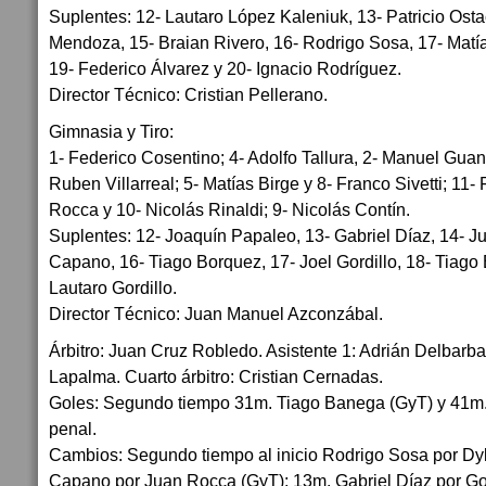
Suplentes: 12- Lautaro López Kaleniuk, 13- Patricio Ost
Mendoza, 15- Braian Rivero, 16- Rodrigo Sosa, 17- Matía
19- Federico Álvarez y 20- Ignacio Rodríguez.
Director Técnico: Cristian Pellerano.
Gimnasia y Tiro:
1- Federico Cosentino; 4- Adolfo Tallura, 2- Manuel Guan
Ruben Villarreal; 5- Matías Birge y 8- Franco Sivetti; 11-
Rocca y 10- Nicolás Rinaldi; 9- Nicolás Contín.
Suplentes: 12- Joaquín Papaleo, 13- Gabriel Díaz, 14- J
Capano, 16- Tiago Borquez, 17- Joel Gordillo, 18- Tiago 
Lautaro Gordillo.
Director Técnico: Juan Manuel Azconzábal.
Árbitro: Juan Cruz Robledo. Asistente 1: Adrián Delbarba
Lapalma. Cuarto árbitro: Cristian Cernadas.
Goles: Segundo tiempo 31m. Tiago Banega (GyT) y 41m. N
penal.
Cambios: Segundo tiempo al inicio Rodrigo Sosa por Dyl
Capano por Juan Rocca (GyT); 13m. Gabriel Díaz por G