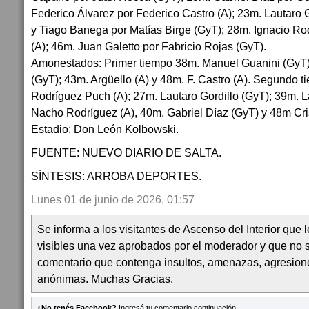
Federico Álvarez por Federico Castro (A); 23m. Lautaro G
y Tiago Banega por Matías Birge (GyT); 28m. Ignacio R
(A); 46m. Juan Galetto por Fabricio Rojas (GyT).
Amonestados: Primer tiempo 38m. Manuel Guanini (GyT) 
(GyT); 43m. Argüello (A) y 48m. F. Castro (A). Segundo 
Rodríguez Puch (A); 27m. Lautaro Gordillo (GyT); 39m. L
Nacho Rodríguez (A), 40m. Gabriel Díaz (GyT) y 48m Cris
Estadio: Don León Kolbowski.
FUENTE: NUEVO DIARIO DE SALTA.
SÍNTESIS: ARROBA DEPORTES.
Lunes 01 de junio de 2026, 01:57
Se informa a los visitantes de Ascenso del Interior que
visibles una vez aprobados por el moderador y que no 
comentario que contenga insultos, amenazas, agresion
anónimas. Muchas Gracias.
¿No tenés Facebook?
Ingresá tu comentario continuación: