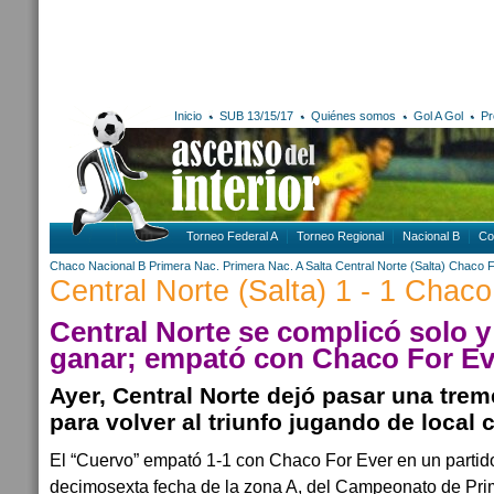
Inicio
SUB 13/15/17
Quiénes somos
Gol A Gol
Pr
Torneo Federal A
Torneo Regional
Nacional B
Co
Chaco
Nacional B
Primera Nac.
Primera Nac. A
Salta
Central Norte (Salta)
Chaco F
Central Norte (Salta) 1 - 1 Chac
Central Norte se complicó solo y
ganar; empató con Chaco For Ev
Ayer, Central Norte dejó pasar una tre
para volver al triunfo jugando de local 
El “Cuervo” empató 1-1 con Chaco For Ever en un partid
decimosexta fecha de la zona A, del Campeonato de Pri