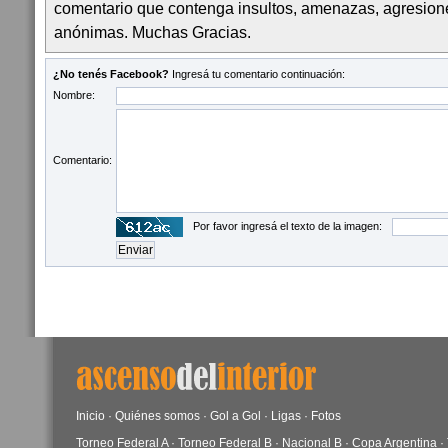
comentario que contenga insultos, amenazas, agresion
anónimas. Muchas Gracias.
¿No tenés Facebook?
Ingresá tu comentario continuación:
Nombre:
Comentario:
Por favor ingresá el texto de la imagen:
Inicio
·
Quiénes somos
·
Gol a Gol
·
Ligas
·
Fotos
Torneo Federal A
·
Torneo Federal B
·
Nacional B
·
Copa Argentina
·