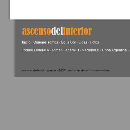
Inicio
·
Quiénes somos
·
Gol a Gol
·
Ligas
·
Fotos
Torneo Federal A
·
Torneo Federal B
·
Nacional B
·
Copa Argentina
·
ascensodelinterior.com.ar · 2026 · todos los derechos reservados