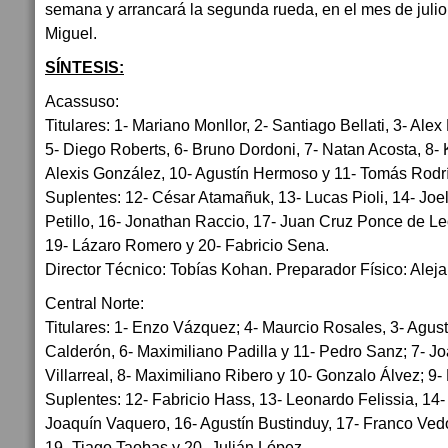
semana y arrancará la segunda rueda, en el mes de julio
Miguel.
SÍNTESIS:
Acassuso:
Titulares: 1- Mariano Monllor, 2- Santiago Bellati, 3- Ale
5- Diego Roberts, 6- Bruno Dordoni, 7- Natan Acosta, 8- 
Alexis González, 10- Agustín Hermoso y 11- Tomás Rodr
Suplentes: 12- César Atamañuk, 13- Lucas Pioli, 14- Joel
Petillo, 16- Jonathan Raccio, 17- Juan Cruz Ponce de L
19- Lázaro Romero y 20- Fabricio Sena.
Director Técnico: Tobías Kohan. Preparador Físico: Alej
Central Norte:
Titulares: 1- Enzo Vázquez; 4- Maurcio Rosales, 3- Agust
Calderón, 6- Maximiliano Padilla y 11- Pedro Sanz; 7- J
Villarreal, 8- Maximiliano Ribero y 10- Gonzalo Álvez; 9-
Suplentes: 12- Fabricio Hass, 13- Leonardo Felissia, 14-
Joaquín Vaquero, 16- Agustín Bustinduy, 17- Franco Ved
19- Tiago Taobas y 20- Julián López.