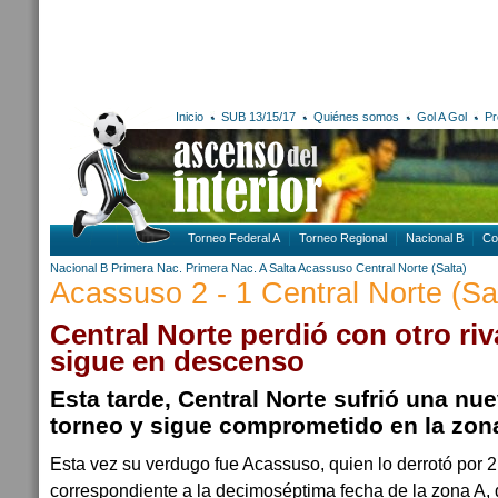
Inicio
SUB 13/15/17
Quiénes somos
Gol A Gol
Pr
Torneo Federal A
Torneo Regional
Nacional B
Co
Nacional B
Primera Nac.
Primera Nac. A
Salta
Acassuso
Central Norte (Salta)
Acassuso 2 - 1 Central Norte (Sa
Central Norte perdió con otro riv
sigue en descenso
Esta tarde, Central Norte sufrió una nue
torneo y sigue comprometido en la zon
Esta vez su verdugo fue Acassuso, quien lo derrotó por 2
correspondiente a la decimoséptima fecha de la zona A, 