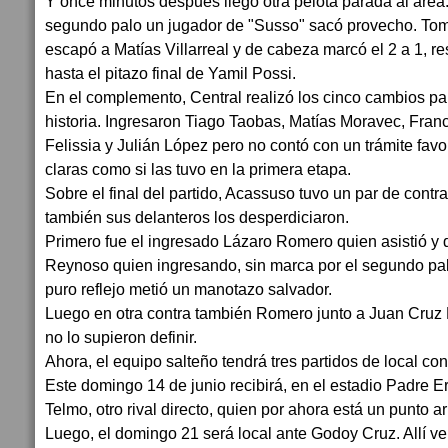
Y once minutos después llegó otra pelota parada al áre
segundo palo un jugador de "Susso" sacó provecho. Tom
escapó a Matías Villarreal y de cabeza marcó el 2 a 1, r
hasta el pitazo final de Yamil Possi.
En el complemento, Central realizó los cinco cambios para
historia. Ingresaron Tiago Taobas, Matías Moravec, Fra
Felissia y Julián López pero no contó con un trámite fav
claras como si las tuvo en la primera etapa.
Sobre el final del partido, Acassuso tuvo un par de contr
también sus delanteros los desperdiciaron.
Primero fue el ingresado Lázaro Romero quien asistió y 
Reynoso quien ingresando, sin marca por el segundo pa
puro reflejo metió un manotazo salvador.
Luego en otra contra también Romero junto a Juan Cru
no lo supieron definir.
Ahora, el equipo salteño tendrá tres partidos de local co
Este domingo 14 de junio recibirá, en el estadio Padre 
Telmo, otro rival directo, quien por ahora está un punto a
Luego, el domingo 21 será local ante Godoy Cruz. Allí v