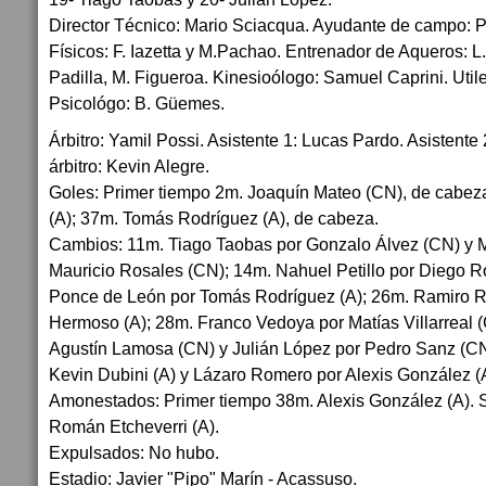
Director Técnico: Mario Sciacqua. Ayudante de campo: P
Físicos: F. Iazetta y M.Pachao. Entrenador de Aqueros: L. 
Padilla, M. Figueroa. Kinesioólogo: Samuel Caprini. Util
Psicológo: B. Güemes.
Árbitro: Yamil Possi. Asistente 1: Lucas Pardo. Asistente
árbitro: Kevin Alegre.
Goles: Primer tiempo 2m. Joaquín Mateo (CN), de cabez
(A); 37m. Tomás Rodríguez (A), de cabeza.
Cambios: 11m. Tiago Taobas por Gonzalo Álvez (CN) y 
Mauricio Rosales (CN); 14m. Nahuel Petillo por Diego R
Ponce de León por Tomás Rodríguez (A); 26m. Ramiro R
Hermoso (A); 28m. Franco Vedoya por Matías Villarreal (
Agustín Lamosa (CN) y Julián López por Pedro Sanz (CN)
Kevin Dubini (A) y Lázaro Romero por Alexis González (
Amonestados: Primer tiempo 38m. Alexis González (A).
Román Etcheverri (A).
Expulsados: No hubo.
Estadio: Javier "Pipo" Marín - Acassuso.