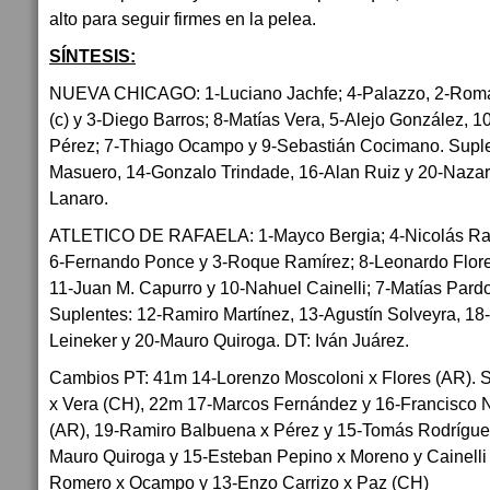
alto para seguir firmes en la pelea.
SÍNTESIS:
NUEVA CHICAGO: 1-Luciano Jachfe; 4-Palazzo, 2-Romá
(c) y 3-Diego Barros; 8-Matías Vera, 5-Alejo González, 
Pérez; 7-Thiago Ocampo y 9-Sebastián Cocimano. Supl
Masuero, 14-Gonzalo Trindade, 16-Alan Ruiz y 20-Naza
Lanaro.
ATLETICO DE RAFAELA: 1-Mayco Bergia; 4-Nicolás Ram
6-Fernando Ponce y 3-Roque Ramírez; 8-Leonardo Flores
11-Juan M. Capurro y 10-Nahuel Cainelli; 7-Matías Pard
Suplentes: 12-Ramiro Martínez, 13-Agustín Solveyra, 18-
Leineker y 20-Mauro Quiroga. DT: Iván Juárez.
Cambios PT: 41m 14-Lorenzo Moscoloni x Flores (AR). 
x Vera (CH), 22m 17-Marcos Fernández y 16-Francisco N
(AR), 19-Ramiro Balbuena x Pérez y 15-Tomás Rodrígue
Mauro Quiroga y 15-Esteban Pepino x Moreno y Cainelli
Romero x Ocampo y 13-Enzo Carrizo x Paz (CH)