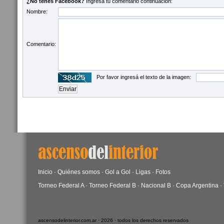
¿No tenés Facebook?
Ingresá tu comentario continuación:
Nombre:
Comentario:
Por favor ingresá el texto de la imagen:
Inicio
·
Quiénes somos
·
Gol a Gol
·
Ligas
·
Fotos
Torneo Federal A
·
Torneo Federal B
·
Nacional B
·
Copa Argentina
·
ascensodelinterior.com.ar · 2026 · todos los derechos reservados