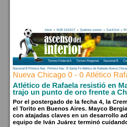
Inicio
SUB 13/15/17
Quiénes somos
Gol A Gol
Pr
Torneo Federal A
Torneo Regional
Nacional B
Co
Nacional B
Primera Nac.
Primera Nac. B
Santa Fe
Atlético de Rafaela
Nueva Chica
Nueva Chicago 0 - 0 Atlético Raf
Atlético de Rafaela resistió en M
trajo un punto de oro frente a C
Por el postergado de la fecha 4, la Crem
el Torito en Buenos Aires. Mayco Bergia
con atajadas claves en un desarrollo a
equipo de Iván Juárez terminó cuidando